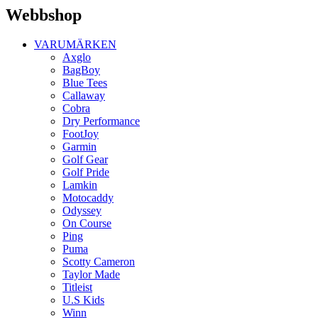
Webbshop
VARUMÄRKEN
Axglo
BagBoy
Blue Tees
Callaway
Cobra
Dry Performance
FootJoy
Garmin
Golf Gear
Golf Pride
Lamkin
Motocaddy
Odyssey
On Course
Ping
Puma
Scotty Cameron
Taylor Made
Titleist
U.S Kids
Winn