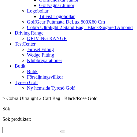
Golfvagnar Junior
Logobollar
Titleist Logobollar
GolfGear Puttmatta DeLux 500X60 Cm
Cobra Ultralight 2 Stand Bag - Black/Sugared Almond
Driving Range
DRIVING RANGE
TestCenter
Järnset Fitting
Wedge Fitting
Klubbreparationer
Butik
Butik
Försäljningsvillkor
Tyresö Golf
Ny hemsida Tyresö Golf
>
Cobra Ultralight 2 Cart Bag - Black/Rose Gold
Sök
Sök produkter: