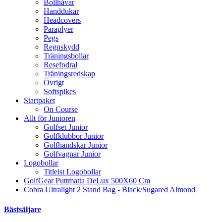
Bollhåvar
Handdukar
Headcovers
Paraplyer
Pegs
Regnskydd
Träningsbollar
Resefodral
Träningsredskap
Övrigt
Softspikes
Startpaket
On Course
Allt för Junioren
Golfset Junior
Golfklubbor Junior
Golfhandskar Junior
Golfvagnar Junior
Logobollar
Titleist Logobollar
GolfGear Puttmatta DeLux 500X60 Cm
Cobra Ultralight 2 Stand Bag - Black/Sugared Almond
Bästsäljare