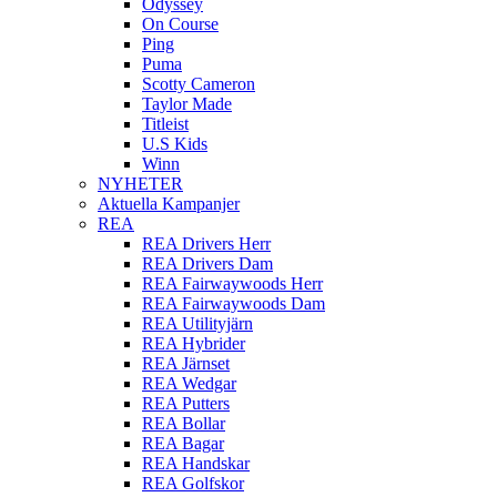
Odyssey
On Course
Ping
Puma
Scotty Cameron
Taylor Made
Titleist
U.S Kids
Winn
NYHETER
Aktuella Kampanjer
REA
REA Drivers Herr
REA Drivers Dam
REA Fairwaywoods Herr
REA Fairwaywoods Dam
REA Utilityjärn
REA Hybrider
REA Järnset
REA Wedgar
REA Putters
REA Bollar
REA Bagar
REA Handskar
REA Golfskor