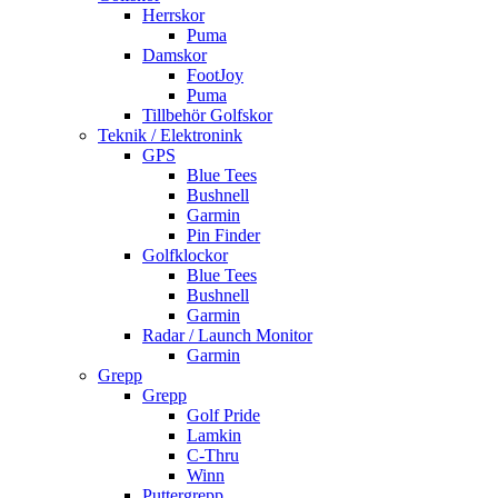
Herrskor
Puma
Damskor
FootJoy
Puma
Tillbehör Golfskor
Teknik / Elektronink
GPS
Blue Tees
Bushnell
Garmin
Pin Finder
Golfklockor
Blue Tees
Bushnell
Garmin
Radar / Launch Monitor
Garmin
Grepp
Grepp
Golf Pride
Lamkin
C-Thru
Winn
Puttergrepp