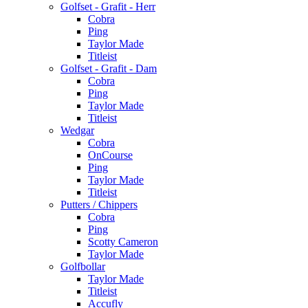
Golfset - Grafit - Herr
Cobra
Ping
Taylor Made
Titleist
Golfset - Grafit - Dam
Cobra
Ping
Taylor Made
Titleist
Wedgar
Cobra
OnCourse
Ping
Taylor Made
Titleist
Putters / Chippers
Cobra
Ping
Scotty Cameron
Taylor Made
Golfbollar
Taylor Made
Titleist
Accufly