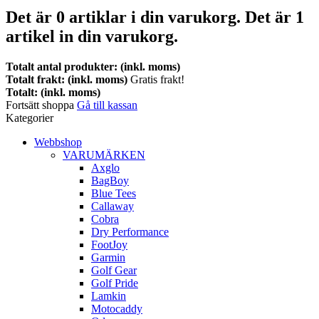
Det är
0
artiklar i din varukorg.
Det är 1
artikel in din varukorg.
Totalt antal produkter: (inkl. moms)
Totalt frakt: (inkl. moms)
Gratis frakt!
Totalt: (inkl. moms)
Fortsätt shoppa
Gå till kassan
Kategorier
Webbshop
VARUMÄRKEN
Axglo
BagBoy
Blue Tees
Callaway
Cobra
Dry Performance
FootJoy
Garmin
Golf Gear
Golf Pride
Lamkin
Motocaddy