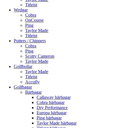
Titleist
Wedgar
Cobra
OnCourse
Ping
Taylor Made
Titleist
Putters / Chippers
Cobra
Ping
Scotty Cameron
Taylor Made
Golfbollar
Taylor Made
Titleist
Accufly
Golfbagar
Bärbagar
Callaway bärbagar
Cobra bärbagar
Dry Performance
Europa bärbagar
Ping bärbagar
Taylor Made bärbagar