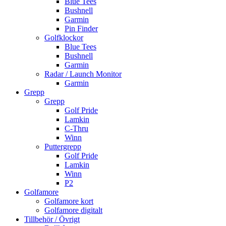
Blue Tees
Bushnell
Garmin
Pin Finder
Golfklockor
Blue Tees
Bushnell
Garmin
Radar / Launch Monitor
Garmin
Grepp
Grepp
Golf Pride
Lamkin
C-Thru
Winn
Puttergrepp
Golf Pride
Lamkin
Winn
P2
Golfamore
Golfamore kort
Golfamore digitalt
Tillbehör / Övrigt