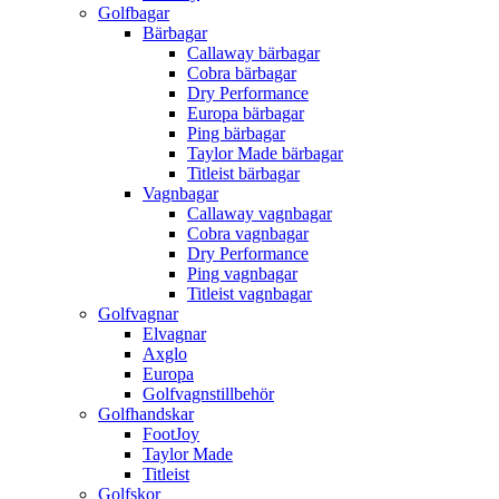
Golfbagar
Bärbagar
Callaway bärbagar
Cobra bärbagar
Dry Performance
Europa bärbagar
Ping bärbagar
Taylor Made bärbagar
Titleist bärbagar
Vagnbagar
Callaway vagnbagar
Cobra vagnbagar
Dry Performance
Ping vagnbagar
Titleist vagnbagar
Golfvagnar
Elvagnar
Axglo
Europa
Golfvagnstillbehör
Golfhandskar
FootJoy
Taylor Made
Titleist
Golfskor