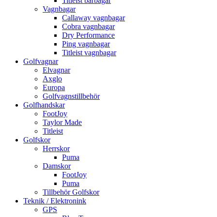
Titleist bärbagar
Vagnbagar
Callaway vagnbagar
Cobra vagnbagar
Dry Performance
Ping vagnbagar
Titleist vagnbagar
Golfvagnar
Elvagnar
Axglo
Europa
Golfvagnstillbehör
Golfhandskar
FootJoy
Taylor Made
Titleist
Golfskor
Herrskor
Puma
Damskor
FootJoy
Puma
Tillbehör Golfskor
Teknik / Elektronink
GPS