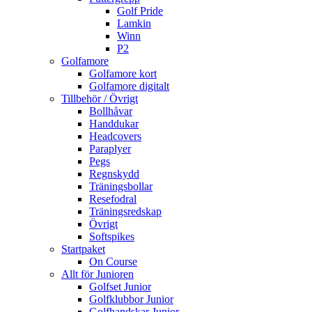
Golf Pride
Lamkin
Winn
P2
Golfamore
Golfamore kort
Golfamore digitalt
Tillbehör / Övrigt
Bollhåvar
Handdukar
Headcovers
Paraplyer
Pegs
Regnskydd
Träningsbollar
Resefodral
Träningsredskap
Övrigt
Softspikes
Startpaket
On Course
Allt för Junioren
Golfset Junior
Golfklubbor Junior
Golfhandskar Junior