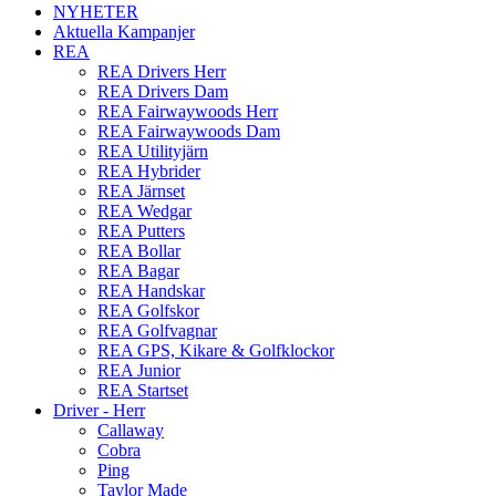
NYHETER
Aktuella Kampanjer
REA
REA Drivers Herr
REA Drivers Dam
REA Fairwaywoods Herr
REA Fairwaywoods Dam
REA Utilityjärn
REA Hybrider
REA Järnset
REA Wedgar
REA Putters
REA Bollar
REA Bagar
REA Handskar
REA Golfskor
REA Golfvagnar
REA GPS, Kikare & Golfklockor
REA Junior
REA Startset
Driver - Herr
Callaway
Cobra
Ping
Taylor Made