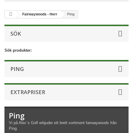
Fairwaywoods - Herr
Ping
SÖK
Sök produkter:
PING
EXTRAPRISER
Ping
Vi på Alec´s Golf erbjuder ett brett sortiment fairwaywoods från
Ping.