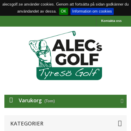
alecsgolf.se använder cookies. Genom att fortsätta på sidan godkänner du
användandet av dessa.
OK
Information om cookies
Kontakta oss
Varukorg
(Tom)
KATEGORIER