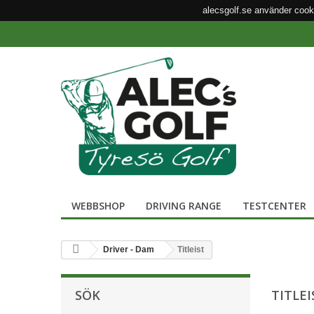
alecsgolf.se använder cook
WEBBSHOP
DRIVING RANGE
TESTCENTER
Driver - Dam
Titleist
SÖK
TITLE