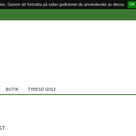
ies. Genom att fortsätta på sidan godkänner du användandet av dessa.
OK
BUTIK
TYRESÖ GOLF
IST