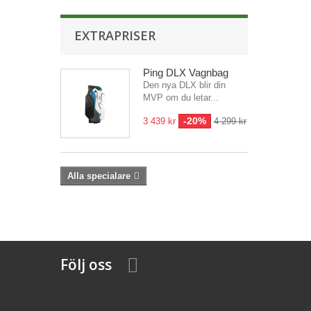
EXTRAPRISER
Ping DLX Vagnbag
Den nya DLX blir din
MVP om du letar...
-20%
3 439 kr
4 299 kr
Alla specialare
Följ oss