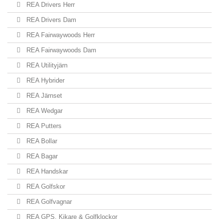
REA Drivers Herr
REA Drivers Dam
REA Fairwaywoods Herr
REA Fairwaywoods Dam
REA Utilityjärn
REA Hybrider
REA Järnset
REA Wedgar
REA Putters
REA Bollar
REA Bagar
REA Handskar
REA Golfskor
REA Golfvagnar
REA GPS, Kikare & Golfklockor