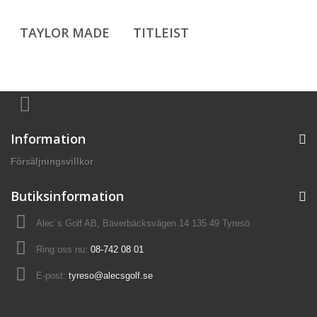
TAYLOR MADE
TITLEIST
Information
Försäljningsvillkor
Butiksinformation
Alec´s Golf AB, Bäverbäcksvägen 14 135 49 Tyresö
Ring oss nu:
08-742 08 01
E-post:
tyreso@alecsgolf.se