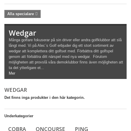
Alla specialare
Wedgar
Många golfare fokuserar på sin driver eller andra golfklubbor att slå
långt med. Vi på Alec´s Golf erbjuder dig ett stort sortiment av
wedgar att komplettera ditt golfset med. Förbättra ditt golfspel
genom att förbättra ditt närspel med nya wedgar. Förutom
möjligheten att provslå våra demoklubbor finns även möjligheten att
ta det ytterligare et...
Mer
WEDGAR
Det finns inga produkter i den här kategorin.
Underkategorier
COBRA
ONCOURSE
PING