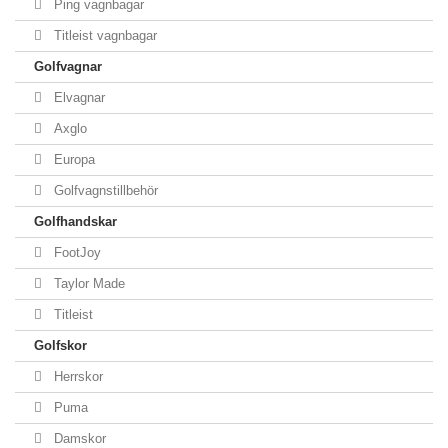
Ping vagnbagar
Titleist vagnbagar
Golfvagnar
Elvagnar
Axglo
Europa
Golfvagnstillbehör
Golfhandskar
FootJoy
Taylor Made
Titleist
Golfskor
Herrskor
Puma
Damskor