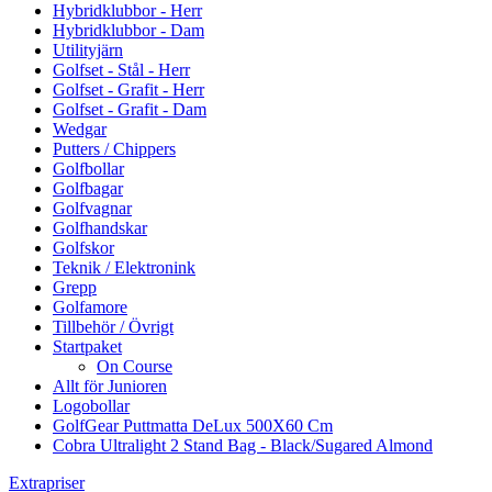
Hybridklubbor - Herr
Hybridklubbor - Dam
Utilityjärn
Golfset - Stål - Herr
Golfset - Grafit - Herr
Golfset - Grafit - Dam
Wedgar
Putters / Chippers
Golfbollar
Golfbagar
Golfvagnar
Golfhandskar
Golfskor
Teknik / Elektronink
Grepp
Golfamore
Tillbehör / Övrigt
Startpaket
On Course
Allt för Junioren
Logobollar
GolfGear Puttmatta DeLux 500X60 Cm
Cobra Ultralight 2 Stand Bag - Black/Sugared Almond
Extrapriser