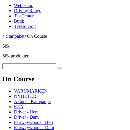
Webbshop
Driving Range
TestCenter
Butik
Tyresö Golf
>
Startpaket
>
On Course
Sök
Sök produkter:
On Course
VARUMÄRKEN
NYHETER
Aktuella Kampanjer
REA
Driver - Herr
Driver - Dam
Fairwaywoods - Herr
Fairwaywoods - Dam