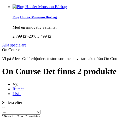
Ping Hoofer Monsoon Bärbag
Med en innovativ vattentät...
2 799 kr
-20%
3 499 kr
Alla specialare
On Course
Vi på Alecs Golf erbjuder ett stort sortiment av startpaket från On Co
On Course
Det finns 2 produkte
Vy:
Rutnät
Lista
Sortera efter
--
Visar 1 - 2 av 2 artiklar