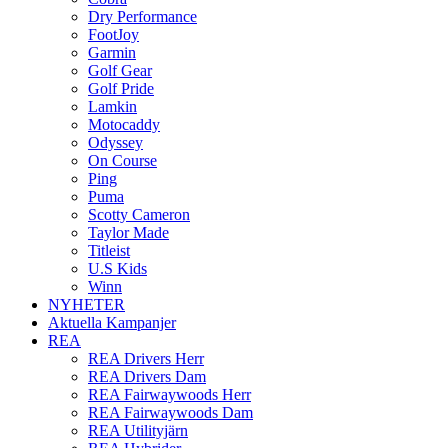
Dry Performance
FootJoy
Garmin
Golf Gear
Golf Pride
Lamkin
Motocaddy
Odyssey
On Course
Ping
Puma
Scotty Cameron
Taylor Made
Titleist
U.S Kids
Winn
NYHETER
Aktuella Kampanjer
REA
REA Drivers Herr
REA Drivers Dam
REA Fairwaywoods Herr
REA Fairwaywoods Dam
REA Utilityjärn