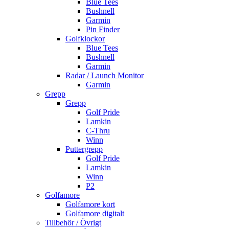
Blue Tees
Bushnell
Garmin
Pin Finder
Golfklockor
Blue Tees
Bushnell
Garmin
Radar / Launch Monitor
Garmin
Grepp
Grepp
Golf Pride
Lamkin
C-Thru
Winn
Puttergrepp
Golf Pride
Lamkin
Winn
P2
Golfamore
Golfamore kort
Golfamore digitalt
Tillbehör / Övrigt