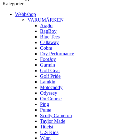
Kategorier
Webbshop
VARUMÄRKEN
Axglo
BagBoy
Blue Tees
Callaway
Cobra
Dry Performance
FootJoy
Garmin
Golf Gear
Golf Pride
Lamkin
Motocaddy
Odyssey
On Course
Ping
Puma
Scotty Cameron
Taylor Made
Titleist
U.S Kids
Winn