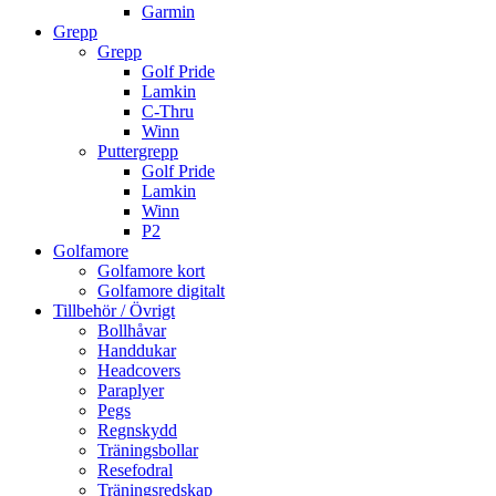
Garmin
Grepp
Grepp
Golf Pride
Lamkin
C-Thru
Winn
Puttergrepp
Golf Pride
Lamkin
Winn
P2
Golfamore
Golfamore kort
Golfamore digitalt
Tillbehör / Övrigt
Bollhåvar
Handdukar
Headcovers
Paraplyer
Pegs
Regnskydd
Träningsbollar
Resefodral
Träningsredskap