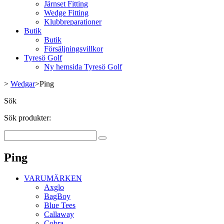
Järnset Fitting
Wedge Fitting
Klubbreparationer
Butik
Butik
Försäljningsvillkor
Tyresö Golf
Ny hemsida Tyresö Golf
>
Wedgar
>
Ping
Sök
Sök produkter:
Ping
VARUMÄRKEN
Axglo
BagBoy
Blue Tees
Callaway
Cobra