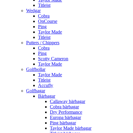
Titleist
Wedgar
Cobra
OnCourse
Ping
Taylor Made
Titleist
Putters / Chippers
Cobra
Ping
Scotty Cameron
Taylor Made
Golfbollar
Taylor Made
Titleist
Accufly
Golfbagar
Bärbagar
Callaway bärbagar
Cobra bärbagar
Dry Performance
Europa bärbagar
Ping bärbagar
Taylor Made bärbagar