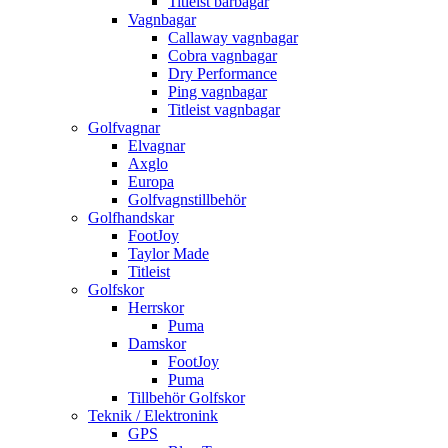
Titleist bärbagar
Vagnbagar
Callaway vagnbagar
Cobra vagnbagar
Dry Performance
Ping vagnbagar
Titleist vagnbagar
Golfvagnar
Elvagnar
Axglo
Europa
Golfvagnstillbehör
Golfhandskar
FootJoy
Taylor Made
Titleist
Golfskor
Herrskor
Puma
Damskor
FootJoy
Puma
Tillbehör Golfskor
Teknik / Elektronink
GPS