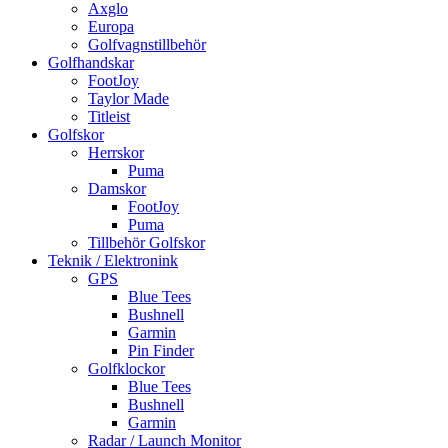
Axglo
Europa
Golfvagnstillbehör
Golfhandskar
FootJoy
Taylor Made
Titleist
Golfskor
Herrskor
Puma
Damskor
FootJoy
Puma
Tillbehör Golfskor
Teknik / Elektronink
GPS
Blue Tees
Bushnell
Garmin
Pin Finder
Golfklockor
Blue Tees
Bushnell
Garmin
Radar / Launch Monitor