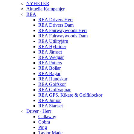
NYHETER
Aktuella Kampanjer
REA
REA Drivers Herr
REA Drivers Dam
REA Fairwaywoods Herr
REA Fairwaywoods Dam
REA Utilityjärn
REA Hybrider
REA Järnset
REA Wedgar
REA Putters
REA Bollar
REA Bagar
REA Handskar
REA Golfskor
REA Golfvagnar
REA GPS, Kikare & Golfklockor
REA Junior
REA Startset
Driver - Herr
Callaway
Cobra
Ping
Taylor Made