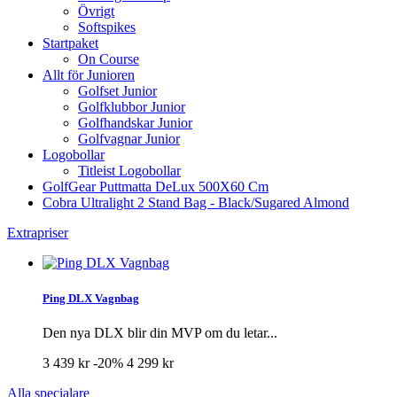
Övrigt
Softspikes
Startpaket
On Course
Allt för Junioren
Golfset Junior
Golfklubbor Junior
Golfhandskar Junior
Golfvagnar Junior
Logobollar
Titleist Logobollar
GolfGear Puttmatta DeLux 500X60 Cm
Cobra Ultralight 2 Stand Bag - Black/Sugared Almond
Extrapriser
Ping DLX Vagnbag
Den nya DLX blir din MVP om du letar...
3 439 kr
-20%
4 299 kr
Alla specialare