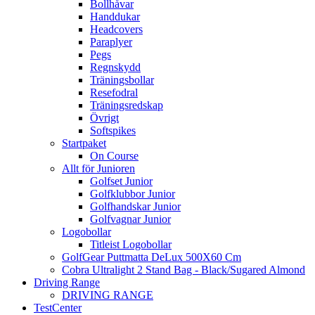
Bollhåvar
Handdukar
Headcovers
Paraplyer
Pegs
Regnskydd
Träningsbollar
Resefodral
Träningsredskap
Övrigt
Softspikes
Startpaket
On Course
Allt för Junioren
Golfset Junior
Golfklubbor Junior
Golfhandskar Junior
Golfvagnar Junior
Logobollar
Titleist Logobollar
GolfGear Puttmatta DeLux 500X60 Cm
Cobra Ultralight 2 Stand Bag - Black/Sugared Almond
Driving Range
DRIVING RANGE
TestCenter