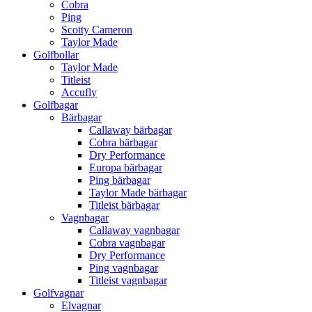
Cobra
Ping
Scotty Cameron
Taylor Made
Golfbollar
Taylor Made
Titleist
Accufly
Golfbagar
Bärbagar
Callaway bärbagar
Cobra bärbagar
Dry Performance
Europa bärbagar
Ping bärbagar
Taylor Made bärbagar
Titleist bärbagar
Vagnbagar
Callaway vagnbagar
Cobra vagnbagar
Dry Performance
Ping vagnbagar
Titleist vagnbagar
Golfvagnar
Elvagnar