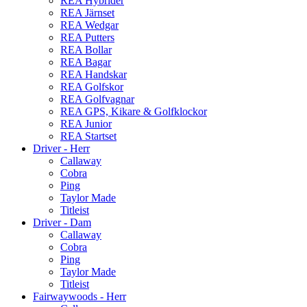
REA Hybrider
REA Järnset
REA Wedgar
REA Putters
REA Bollar
REA Bagar
REA Handskar
REA Golfskor
REA Golfvagnar
REA GPS, Kikare & Golfklockor
REA Junior
REA Startset
Driver - Herr
Callaway
Cobra
Ping
Taylor Made
Titleist
Driver - Dam
Callaway
Cobra
Ping
Taylor Made
Titleist
Fairwaywoods - Herr