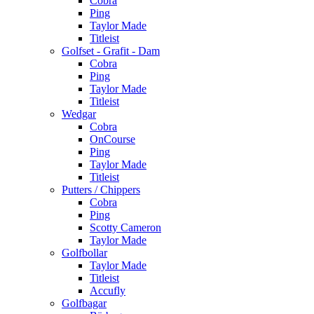
Cobra
Ping
Taylor Made
Titleist
Golfset - Grafit - Dam
Cobra
Ping
Taylor Made
Titleist
Wedgar
Cobra
OnCourse
Ping
Taylor Made
Titleist
Putters / Chippers
Cobra
Ping
Scotty Cameron
Taylor Made
Golfbollar
Taylor Made
Titleist
Accufly
Golfbagar