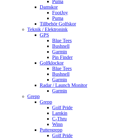
Puma
Damskor
FootJoy
Puma
Tillbehör Golfskor
Teknik / Elektronink
GPS
Blue Tees
Bushnell
Garmin
Pin Finder
Golfklockor
Blue Tees
Bushnell
Garmin
Radar / Launch Monitor
Garmin
Grepp
Grepp
Golf Pride
Lamkin
C-Thru
Winn
Puttergrepp
Golf Pride