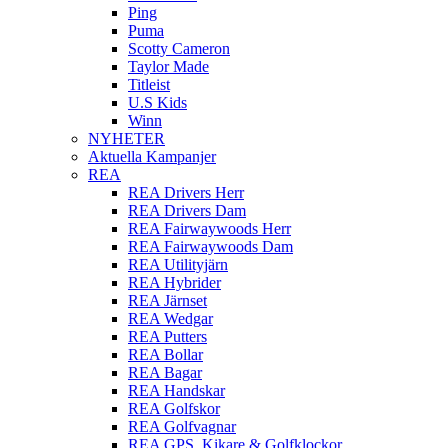
Ping
Puma
Scotty Cameron
Taylor Made
Titleist
U.S Kids
Winn
NYHETER
Aktuella Kampanjer
REA
REA Drivers Herr
REA Drivers Dam
REA Fairwaywoods Herr
REA Fairwaywoods Dam
REA Utilityjärn
REA Hybrider
REA Järnset
REA Wedgar
REA Putters
REA Bollar
REA Bagar
REA Handskar
REA Golfskor
REA Golfvagnar
REA GPS, Kikare & Golfklockor