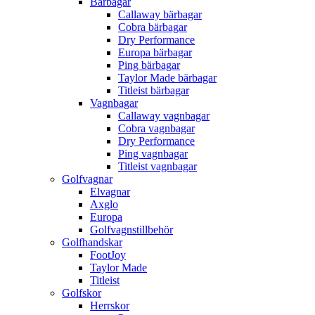
Bärbagar
Callaway bärbagar
Cobra bärbagar
Dry Performance
Europa bärbagar
Ping bärbagar
Taylor Made bärbagar
Titleist bärbagar
Vagnbagar
Callaway vagnbagar
Cobra vagnbagar
Dry Performance
Ping vagnbagar
Titleist vagnbagar
Golfvagnar
Elvagnar
Axglo
Europa
Golfvagnstillbehör
Golfhandskar
FootJoy
Taylor Made
Titleist
Golfskor
Herrskor