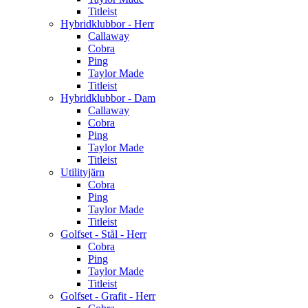
Titleist
Hybridklubbor - Herr
Callaway
Cobra
Ping
Taylor Made
Titleist
Hybridklubbor - Dam
Callaway
Cobra
Ping
Taylor Made
Titleist
Utilityjärn
Cobra
Ping
Taylor Made
Titleist
Golfset - Stål - Herr
Cobra
Ping
Taylor Made
Titleist
Golfset - Grafit - Herr