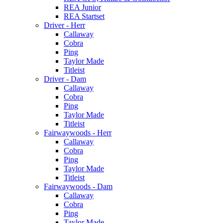
REA Junior
REA Startset
Driver - Herr
Callaway
Cobra
Ping
Taylor Made
Titleist
Driver - Dam
Callaway
Cobra
Ping
Taylor Made
Titleist
Fairwaywoods - Herr
Callaway
Cobra
Ping
Taylor Made
Titleist
Fairwaywoods - Dam
Callaway
Cobra
Ping
Taylor Made