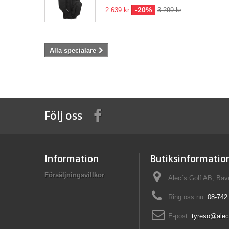
-20%
2 639 kr
3 299 kr
Alla specialare
Följ oss
Information
Butiksinformatio
Försäljningsvillkor
Alec´s Golf AB, Bä
Ring oss nu:
08-742
E-post:
tyreso@alec