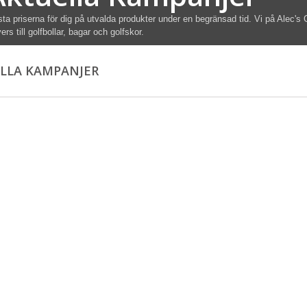
ta priserna för dig på utvalda produkter under en begränsad tid. Vi på Alec's
vers till golfbollar, bagar och golfskor.
LLA KAMPANJER