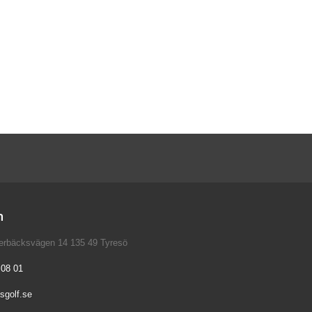
n
verbäcksvägen 14 135 49 Tyresö
 08 01
sgolf.se