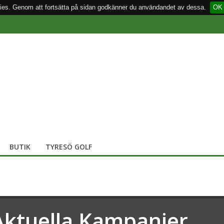
ies. Genom att fortsätta på sidan godkänner du användandet av dessa.
OK
BUTIK
TYRESÖ GOLF
Aktuella Kampanjer