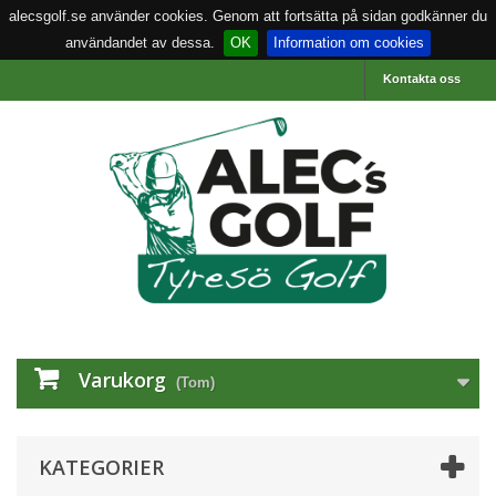
alecsgolf.se använder cookies. Genom att fortsätta på sidan godkänner du
användandet av dessa.
OK
Information om cookies
Kontakta oss
Varukorg
(Tom)
KATEGORIER