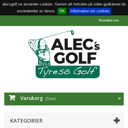
alecsgolf.se använder cookies. Genom att fortsätta på sidan godkänner du
användandet av dessa.
OK
Information om cookies
Kontakta oss
Varukorg
(Tom)
KATEGORIER