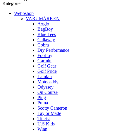
Kategorier
Webbshop
VARUMÄRKEN
Axglo
BagBoy
Blue Tees
Callaway
Cobra
Dry Performance
FootJoy
Garmin
Golf Gear
Golf Pride
Lamkin
Motocaddy
Odyssey
On Course
Ping
Puma
Scotty Cameron
Taylor Made
Titleist
U.S Kids
Winn