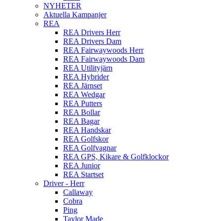
NYHETER
Aktuella Kampanjer
REA
REA Drivers Herr
REA Drivers Dam
REA Fairwaywoods Herr
REA Fairwaywoods Dam
REA Utilityjärn
REA Hybrider
REA Järnset
REA Wedgar
REA Putters
REA Bollar
REA Bagar
REA Handskar
REA Golfskor
REA Golfvagnar
REA GPS, Kikare & Golfklockor
REA Junior
REA Startset
Driver - Herr
Callaway
Cobra
Ping
Taylor Made