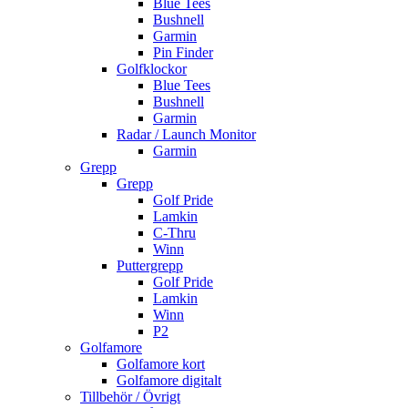
Blue Tees
Bushnell
Garmin
Pin Finder
Golfklockor
Blue Tees
Bushnell
Garmin
Radar / Launch Monitor
Garmin
Grepp
Grepp
Golf Pride
Lamkin
C-Thru
Winn
Puttergrepp
Golf Pride
Lamkin
Winn
P2
Golfamore
Golfamore kort
Golfamore digitalt
Tillbehör / Övrigt