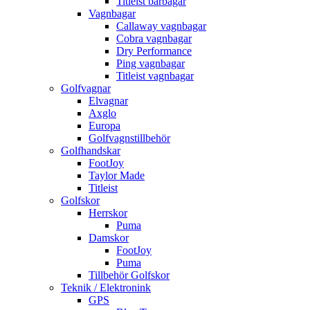
Titleist bärbagar
Vagnbagar
Callaway vagnbagar
Cobra vagnbagar
Dry Performance
Ping vagnbagar
Titleist vagnbagar
Golfvagnar
Elvagnar
Axglo
Europa
Golfvagnstillbehör
Golfhandskar
FootJoy
Taylor Made
Titleist
Golfskor
Herrskor
Puma
Damskor
FootJoy
Puma
Tillbehör Golfskor
Teknik / Elektronink
GPS