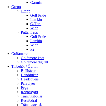
Garmin
Grepp
Grepp
Golf Pride
Lamkin
C-Thru
Winn
Puttergrepp
Golf Pride
Lamkin
Winn
P2
Golfamore
Golfamore kort
Golfamore digitalt
Tillbehör / Övrigt
Bollhåvar
Handdukar
Headcovers
Paraplyer
Pegs
Regnskydd
Träningsbollar
Resefodral
Träningsredskap