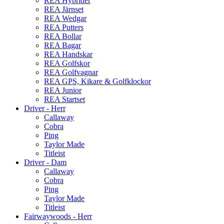
REA Hybrider
REA Järnset
REA Wedgar
REA Putters
REA Bollar
REA Bagar
REA Handskar
REA Golfskor
REA Golfvagnar
REA GPS, Kikare & Golfklockor
REA Junior
REA Startset
Driver - Herr
Callaway
Cobra
Ping
Taylor Made
Titleist
Driver - Dam
Callaway
Cobra
Ping
Taylor Made
Titleist
Fairwaywoods - Herr