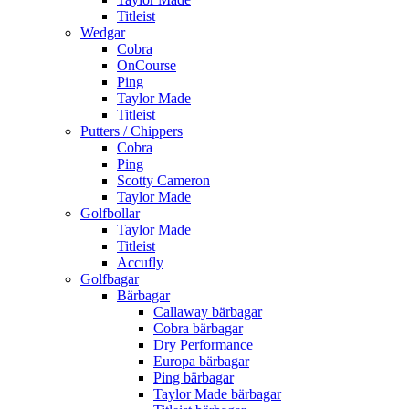
Titleist
Wedgar
Cobra
OnCourse
Ping
Taylor Made
Titleist
Putters / Chippers
Cobra
Ping
Scotty Cameron
Taylor Made
Golfbollar
Taylor Made
Titleist
Accufly
Golfbagar
Bärbagar
Callaway bärbagar
Cobra bärbagar
Dry Performance
Europa bärbagar
Ping bärbagar
Taylor Made bärbagar