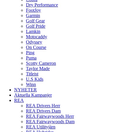
Dry Performance
FootJoy
Garmin
Golf Gear
Golf Pride
Lamkin
Motocaddy
Odyssey
On Course
Ping
Puma
Scotty Cameron
Taylor Made
Titleist
U.S Kids
Winn
NYHETER
Aktuella Kampanjer
REA
REA Drivers Herr
REA Drivers Dam
REA Fairwaywoods Herr
REA Fairwaywoods Dam
REA Utilityjärn