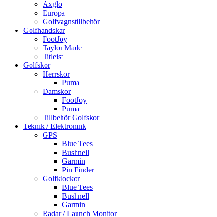
Axglo
Europa
Golfvagnstillbehör
Golfhandskar
FootJoy
Taylor Made
Titleist
Golfskor
Herrskor
Puma
Damskor
FootJoy
Puma
Tillbehör Golfskor
Teknik / Elektronink
GPS
Blue Tees
Bushnell
Garmin
Pin Finder
Golfklockor
Blue Tees
Bushnell
Garmin
Radar / Launch Monitor