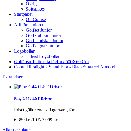
Övrigt
Softspikes
Startpaket
On Course
Allt för Junioren
Golfset Junior
Golfklubbor Junior
Golfhandskar Junior
Golfvagnar Junior
Logobollar
Titleist Logobollar
GolfGear Puttmatta DeLux 500X60 Cm
Cobra Ultralight 2 Stand Bag - Black/Sugared Almond
Extrapriser
Ping G440 LST Driver
Priset gäller endast lagervara, för...
6 389 kr
-10%
7 099 kr
Alla specialare