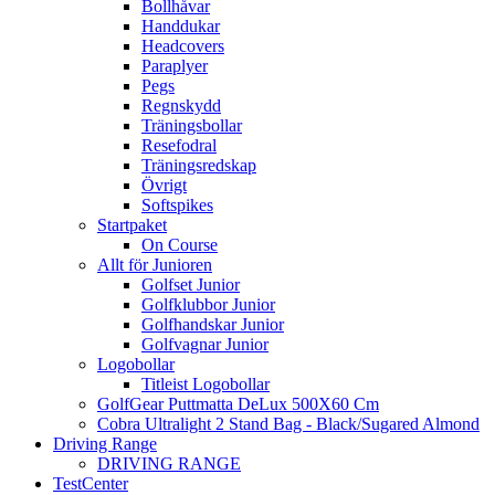
Bollhåvar
Handdukar
Headcovers
Paraplyer
Pegs
Regnskydd
Träningsbollar
Resefodral
Träningsredskap
Övrigt
Softspikes
Startpaket
On Course
Allt för Junioren
Golfset Junior
Golfklubbor Junior
Golfhandskar Junior
Golfvagnar Junior
Logobollar
Titleist Logobollar
GolfGear Puttmatta DeLux 500X60 Cm
Cobra Ultralight 2 Stand Bag - Black/Sugared Almond
Driving Range
DRIVING RANGE
TestCenter