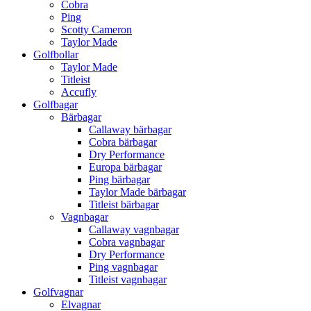
Cobra
Ping
Scotty Cameron
Taylor Made
Golfbollar
Taylor Made
Titleist
Accufly
Golfbagar
Bärbagar
Callaway bärbagar
Cobra bärbagar
Dry Performance
Europa bärbagar
Ping bärbagar
Taylor Made bärbagar
Titleist bärbagar
Vagnbagar
Callaway vagnbagar
Cobra vagnbagar
Dry Performance
Ping vagnbagar
Titleist vagnbagar
Golfvagnar
Elvagnar