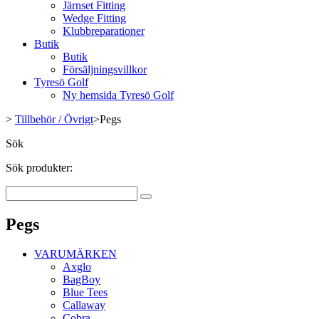
Järnset Fitting
Wedge Fitting
Klubbreparationer
Butik
Butik
Försäljningsvillkor
Tyresö Golf
Ny hemsida Tyresö Golf
>
Tillbehör / Övrigt
>
Pegs
Sök
Sök produkter:
Pegs
VARUMÄRKEN
Axglo
BagBoy
Blue Tees
Callaway
Cobra