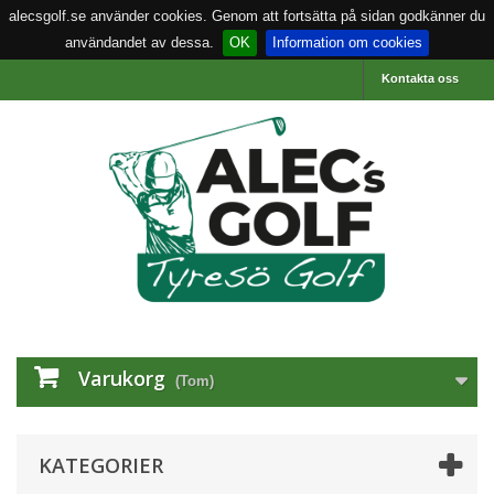
alecsgolf.se använder cookies. Genom att fortsätta på sidan godkänner du
användandet av dessa.
OK
Information om cookies
Kontakta oss
Varukorg
(Tom)
KATEGORIER