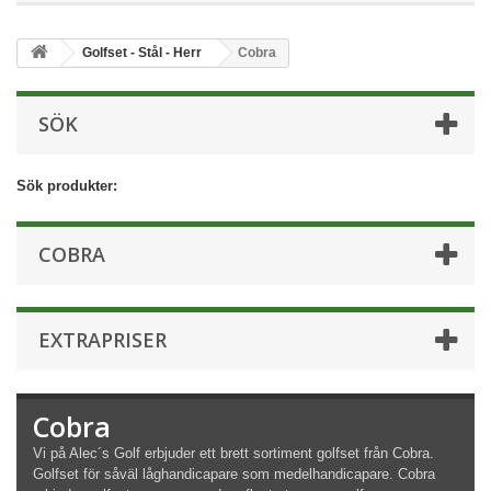
Golfset - Stål - Herr
Cobra
SÖK
Sök produkter:
COBRA
EXTRAPRISER
Cobra
Vi på Alec´s Golf erbjuder ett brett sortiment golfset från Cobra.
Golfset för såväl låghandicapare som medelhandicapare. Cobra