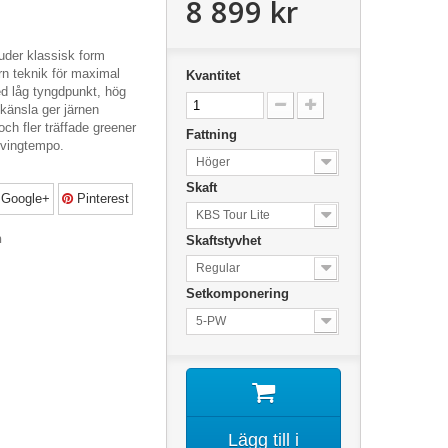
8 899 kr
juder klassisk form
 teknik för maximal
Kvantitet
ed låg tyngdpunkt, hög
känsla ger järnen
ch fler träffade greener
Fattning
svingtempo.
Höger
Skaft
Google+
Pinterest
KBS Tour Lite
n
Skaftstyvhet
Regular
Setkomponering
5-PW
Lägg till i