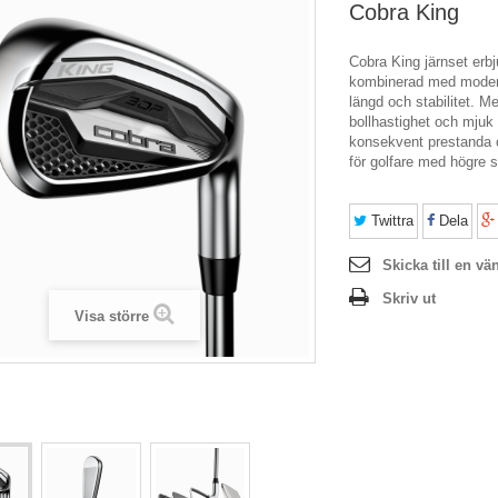
Cobra King
Cobra King järnset erb
kombinerad med modern
längd och stabilitet. M
bollhastighet och mjuk 
konsekvent prestanda o
för golfare med högre 
Twittra
Dela
Skicka till en vä
Skriv ut
Visa större