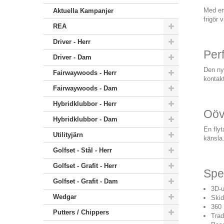
Med en 
Aktuella Kampanjer
frigör 
REA
Driver - Herr
Perf
Driver - Dam
Den ny
Fairwaywoods - Herr
kontakt
Fairwaywoods - Dam
Hybridklubbor - Herr
Oöv
Hybridklubbor - Dam
En flyt
Utilityjärn
känsla
Golfset - Stål - Herr
Golfset - Grafit - Herr
Spec
Golfset - Grafit - Dam
3D-u
Wedgar
Skid
360
Putters / Chippers
Trad