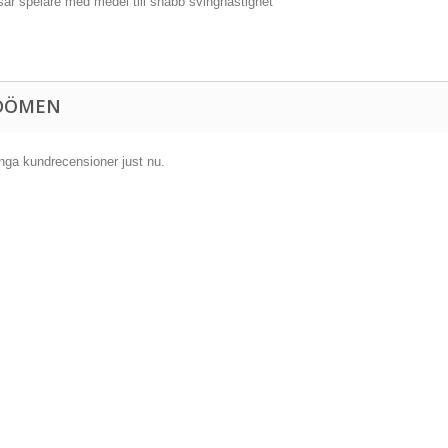
ar spelare med medel till snabb svinghastighet
DÖMEN
inga kundrecensioner just nu.