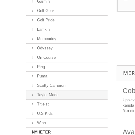
Garmin
Golf Gear
Golf Pride
Lamkin
Motocaddy
Odyssey
On Course
Ping
MER
Puma
Scotty Cameron
Cob
Taylor Made
Upplev
Titleist
känsla
öka din
U.S Kids
Winn
Ava
NYHETER