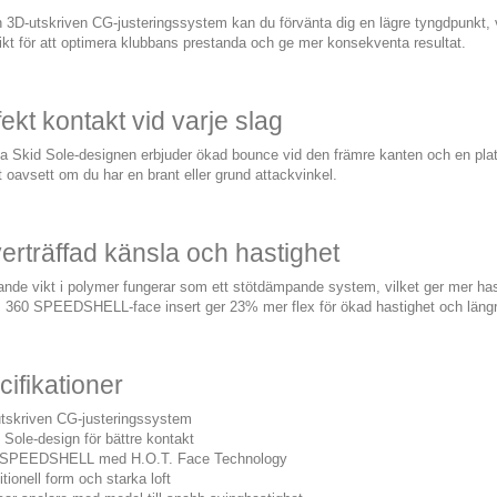
3D-utskriven CG-justeringssystem kan du förvänta dig en lägre tyngdpunkt, vi
vikt för att optimera klubbans prestanda och ge mer konsekventa resultat.
ekt kontakt vid varje slag
a Skid Sole-designen erbjuder ökad bounce vid den främre kanten och en pla
 oavsett om du har en brant eller grund attackvinkel.
erträffad känsla och hastighet
ande vikt i polymer fungerar som ett stötdämpande system, vilket ger mer hast
. 360 SPEEDSHELL-face insert ger 23% mer flex för ökad hastighet och längr
ifikationer
tskriven CG-justeringssystem
 Sole-design för bättre kontakt
 SPEEDSHELL med H.O.T. Face Technology
itionell form och starka loft