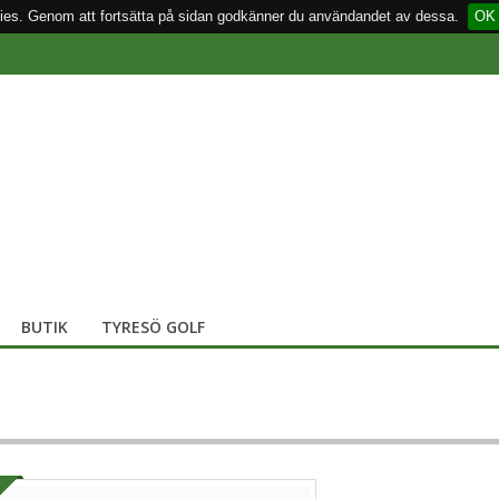
ies. Genom att fortsätta på sidan godkänner du användandet av dessa.
OK
BUTIK
TYRESÖ GOLF