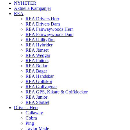
NYHETER
Aktuella Kampanjer
REA
REA Drivers Herr
REA Drivers Dam
REA Fairwaywoods Herr
REA Fairwaywoods Dam
REA Utilityjärn
REA Hybrider
REA Järnset
REA Wedgar
REA Putters
REA Bollar
REA Bagar
REA Handskar
REA Golfskor
REA Golfvagnar
REA GPS, Kikare & Golfklockor
REA Junior
REA Startset
Driver - Herr
Callaway
Cobra
Ping
Taylor Made