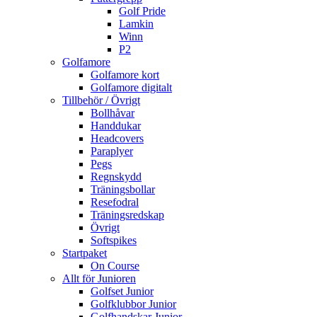
Golf Pride
Lamkin
Winn
P2
Golfamore
Golfamore kort
Golfamore digitalt
Tillbehör / Övrigt
Bollhåvar
Handdukar
Headcovers
Paraplyer
Pegs
Regnskydd
Träningsbollar
Resefodral
Träningsredskap
Övrigt
Softspikes
Startpaket
On Course
Allt för Junioren
Golfset Junior
Golfklubbor Junior
Golfhandskar Junior