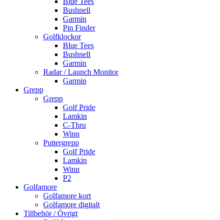
Blue Tees
Bushnell
Garmin
Pin Finder
Golfklockor
Blue Tees
Bushnell
Garmin
Radar / Launch Monitor
Garmin
Grepp
Grepp
Golf Pride
Lamkin
C-Thru
Winn
Puttergrepp
Golf Pride
Lamkin
Winn
P2
Golfamore
Golfamore kort
Golfamore digitalt
Tillbehör / Övrigt