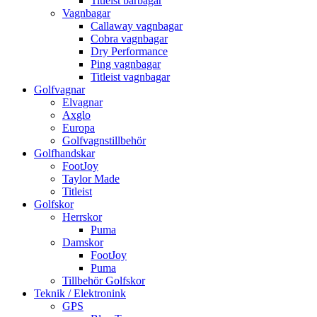
Titleist bärbagar
Vagnbagar
Callaway vagnbagar
Cobra vagnbagar
Dry Performance
Ping vagnbagar
Titleist vagnbagar
Golfvagnar
Elvagnar
Axglo
Europa
Golfvagnstillbehör
Golfhandskar
FootJoy
Taylor Made
Titleist
Golfskor
Herrskor
Puma
Damskor
FootJoy
Puma
Tillbehör Golfskor
Teknik / Elektronink
GPS