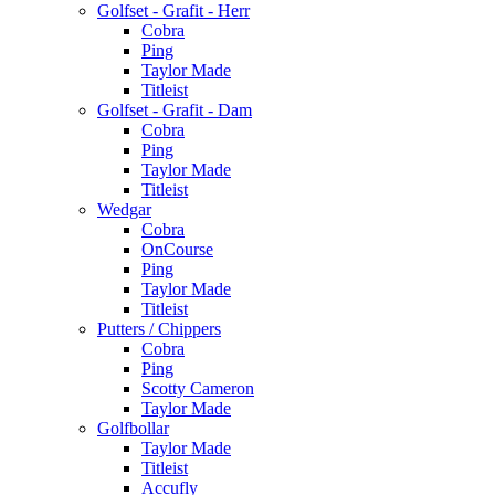
Golfset - Grafit - Herr
Cobra
Ping
Taylor Made
Titleist
Golfset - Grafit - Dam
Cobra
Ping
Taylor Made
Titleist
Wedgar
Cobra
OnCourse
Ping
Taylor Made
Titleist
Putters / Chippers
Cobra
Ping
Scotty Cameron
Taylor Made
Golfbollar
Taylor Made
Titleist
Accufly