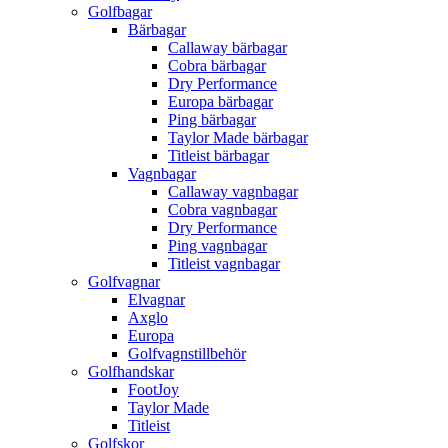
Golfbagar
Bärbagar
Callaway bärbagar
Cobra bärbagar
Dry Performance
Europa bärbagar
Ping bärbagar
Taylor Made bärbagar
Titleist bärbagar
Vagnbagar
Callaway vagnbagar
Cobra vagnbagar
Dry Performance
Ping vagnbagar
Titleist vagnbagar
Golfvagnar
Elvagnar
Axglo
Europa
Golfvagnstillbehör
Golfhandskar
FootJoy
Taylor Made
Titleist
Golfskor