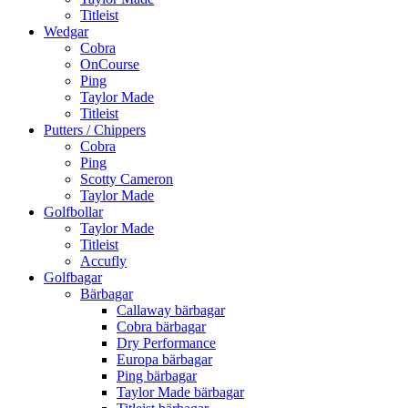
Titleist
Wedgar
Cobra
OnCourse
Ping
Taylor Made
Titleist
Putters / Chippers
Cobra
Ping
Scotty Cameron
Taylor Made
Golfbollar
Taylor Made
Titleist
Accufly
Golfbagar
Bärbagar
Callaway bärbagar
Cobra bärbagar
Dry Performance
Europa bärbagar
Ping bärbagar
Taylor Made bärbagar