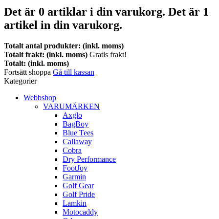
Det är
0
artiklar i din varukorg.
Det är 1
artikel in din varukorg.
Totalt antal produkter: (inkl. moms)
Totalt frakt: (inkl. moms)
Gratis frakt!
Totalt: (inkl. moms)
Fortsätt shoppa
Gå till kassan
Kategorier
Webbshop
VARUMÄRKEN
Axglo
BagBoy
Blue Tees
Callaway
Cobra
Dry Performance
FootJoy
Garmin
Golf Gear
Golf Pride
Lamkin
Motocaddy