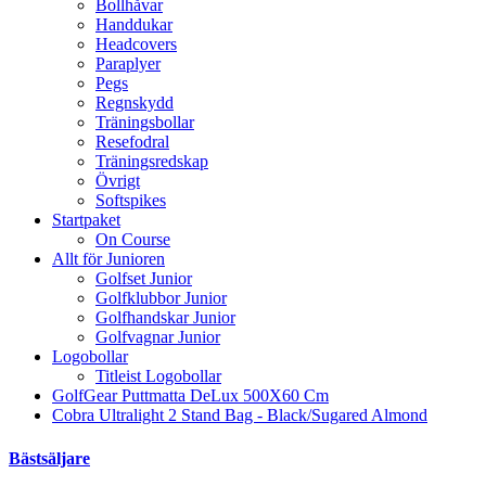
Bollhåvar
Handdukar
Headcovers
Paraplyer
Pegs
Regnskydd
Träningsbollar
Resefodral
Träningsredskap
Övrigt
Softspikes
Startpaket
On Course
Allt för Junioren
Golfset Junior
Golfklubbor Junior
Golfhandskar Junior
Golfvagnar Junior
Logobollar
Titleist Logobollar
GolfGear Puttmatta DeLux 500X60 Cm
Cobra Ultralight 2 Stand Bag - Black/Sugared Almond
Bästsäljare