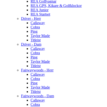
REA Golfvagnar
REA GPS, Kikare & Golfklockor
REA Junior
REA Startset
Driver - Herr
Callaway
Cobra
Ping
Taylor Made
Titleist
Driver - Dam
Callaway
Cobra
Ping
Taylor Made
Titleist
Fairwaywoods - Herr
Callaway
Cobra
Ping
Taylor Made
Titleist
Fairwaywoods - Dam
Callaway
Cobra