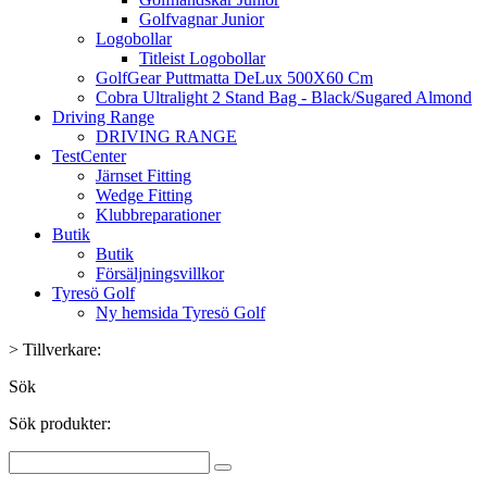
Golfvagnar Junior
Logobollar
Titleist Logobollar
GolfGear Puttmatta DeLux 500X60 Cm
Cobra Ultralight 2 Stand Bag - Black/Sugared Almond
Driving Range
DRIVING RANGE
TestCenter
Järnset Fitting
Wedge Fitting
Klubbreparationer
Butik
Butik
Försäljningsvillkor
Tyresö Golf
Ny hemsida Tyresö Golf
>
Tillverkare:
Sök
Sök produkter: