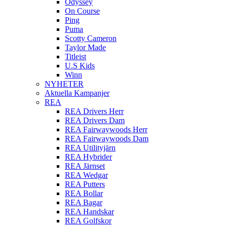
Odyssey
On Course
Ping
Puma
Scotty Cameron
Taylor Made
Titleist
U.S Kids
Winn
NYHETER
Aktuella Kampanjer
REA
REA Drivers Herr
REA Drivers Dam
REA Fairwaywoods Herr
REA Fairwaywoods Dam
REA Utilityjärn
REA Hybrider
REA Järnset
REA Wedgar
REA Putters
REA Bollar
REA Bagar
REA Handskar
REA Golfskor