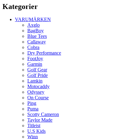
Kategorier
VARUMÄRKEN
Axglo
BagBoy
Blue Tees
Callaway
Cobra
Dry Performance
FootJoy
Garmin
Golf Gear
Golf Pride
Lamkin
Motocaddy
Odyssey
On Course
Ping
Puma
Scotty Cameron
Taylor Made
Titleist
U.S Kids
Winn