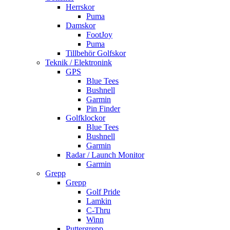
Herrskor
Puma
Damskor
FootJoy
Puma
Tillbehör Golfskor
Teknik / Elektronink
GPS
Blue Tees
Bushnell
Garmin
Pin Finder
Golfklockor
Blue Tees
Bushnell
Garmin
Radar / Launch Monitor
Garmin
Grepp
Grepp
Golf Pride
Lamkin
C-Thru
Winn
Puttergrepp