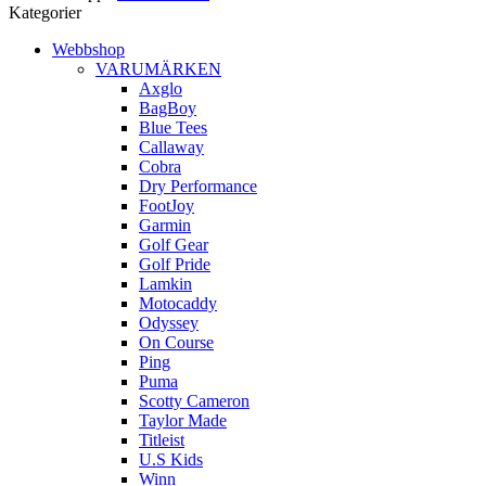
Kategorier
Webbshop
VARUMÄRKEN
Axglo
BagBoy
Blue Tees
Callaway
Cobra
Dry Performance
FootJoy
Garmin
Golf Gear
Golf Pride
Lamkin
Motocaddy
Odyssey
On Course
Ping
Puma
Scotty Cameron
Taylor Made
Titleist
U.S Kids
Winn