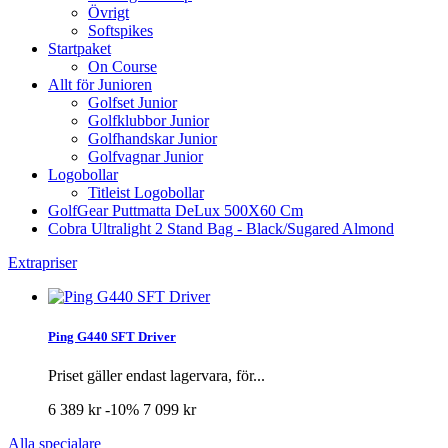
Övrigt
Softspikes
Startpaket
On Course
Allt för Junioren
Golfset Junior
Golfklubbor Junior
Golfhandskar Junior
Golfvagnar Junior
Logobollar
Titleist Logobollar
GolfGear Puttmatta DeLux 500X60 Cm
Cobra Ultralight 2 Stand Bag - Black/Sugared Almond
Extrapriser
Ping G440 SFT Driver
Priset gäller endast lagervara, för...
6 389 kr
-10%
7 099 kr
Alla specialare