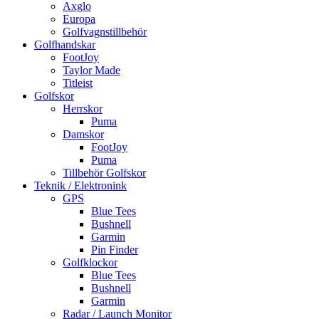
Axglo
Europa
Golfvagnstillbehör
Golfhandskar
FootJoy
Taylor Made
Titleist
Golfskor
Herrskor
Puma
Damskor
FootJoy
Puma
Tillbehör Golfskor
Teknik / Elektronink
GPS
Blue Tees
Bushnell
Garmin
Pin Finder
Golfklockor
Blue Tees
Bushnell
Garmin
Radar / Launch Monitor