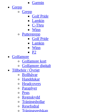
Garmin
Grepp
Grepp
Golf Pride
Lamkin
C-Thru
Winn
Puttergrepp
Golf Pride
Lamkin
Winn
P2
Golfamore
Golfamore kort
Golfamore digitalt
Tillbehör / Övrigt
Bollhåvar
Handdukar
Headcovers
Paraplyer
Pegs
Regnskydd
Träningsbollar
Resefodral
Träningsredskap