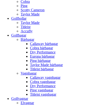
Cobra
Ping
Scotty Cameron
Taylor Made
Golfbollar
Taylor Made
Titleist
Accufly
Golfbagar
Bärbagar
Callaway bärbagar
Cobra bärbagar
Dry Performance
Europa bärbagar
Ping bärbagar
Taylor Made bärbagar
Titleist bärbagar
Vagnbagar
Callaway vagnbagar
Cobra vagnbagar
Dry Performance
Ping vagnbagar
Titleist vagnbagar
Golfvagnar
Elvagnar