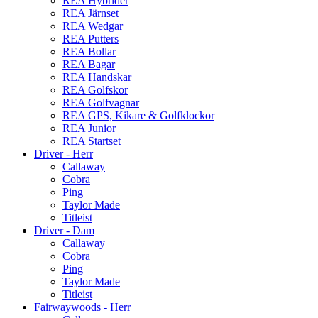
REA Hybrider
REA Järnset
REA Wedgar
REA Putters
REA Bollar
REA Bagar
REA Handskar
REA Golfskor
REA Golfvagnar
REA GPS, Kikare & Golfklockor
REA Junior
REA Startset
Driver - Herr
Callaway
Cobra
Ping
Taylor Made
Titleist
Driver - Dam
Callaway
Cobra
Ping
Taylor Made
Titleist
Fairwaywoods - Herr