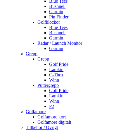
Blue Tees
Bushnell
Garmin
Pin Finder
Golfklockor
Blue Tees
Bushnell
Garmin
Radar / Launch Monitor
Garmin
Grepp
Grepp
Golf Pride
Lamkin
C-Thru
Winn
Puttergrepp
Golf Pride
Lamkin
Winn
P2
Golfamore
Golfamore kort
Golfamore digitalt
Tillbehör / Övrigt