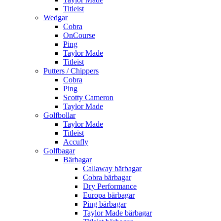
Titleist
Wedgar
Cobra
OnCourse
Ping
Taylor Made
Titleist
Putters / Chippers
Cobra
Ping
Scotty Cameron
Taylor Made
Golfbollar
Taylor Made
Titleist
Accufly
Golfbagar
Bärbagar
Callaway bärbagar
Cobra bärbagar
Dry Performance
Europa bärbagar
Ping bärbagar
Taylor Made bärbagar