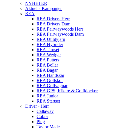
NYHETER
Aktuella Kampanjer
REA
REA Drivers Herr
REA Drivers Dam
REA Fairwaywoods Herr
REA Fairwaywoods Dam
REA Utilityjärn
REA Hybrider
REA Järnset
REA Wedgar
REA Putters
REA Bollar
REA Bagar
REA Handskar
REA Golfskor
REA Golfvagnar
REA GPS, Kikare & Golfklockor
REA Junior
REA Startset
Driver - Herr
Callaway
Cobra
Ping
Taylor Made