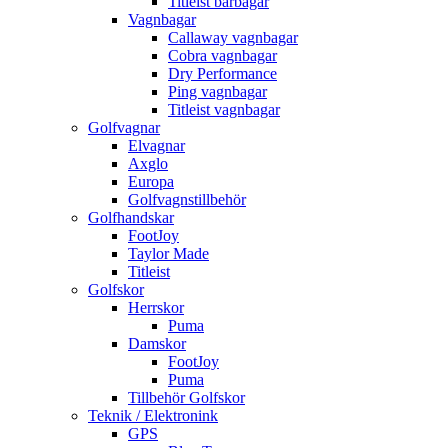
Titleist bärbagar
Vagnbagar
Callaway vagnbagar
Cobra vagnbagar
Dry Performance
Ping vagnbagar
Titleist vagnbagar
Golfvagnar
Elvagnar
Axglo
Europa
Golfvagnstillbehör
Golfhandskar
FootJoy
Taylor Made
Titleist
Golfskor
Herrskor
Puma
Damskor
FootJoy
Puma
Tillbehör Golfskor
Teknik / Elektronink
GPS