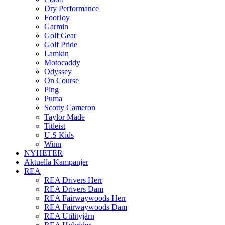
Dry Performance
FootJoy
Garmin
Golf Gear
Golf Pride
Lamkin
Motocaddy
Odyssey
On Course
Ping
Puma
Scotty Cameron
Taylor Made
Titleist
U.S Kids
Winn
NYHETER
Aktuella Kampanjer
REA
REA Drivers Herr
REA Drivers Dam
REA Fairwaywoods Herr
REA Fairwaywoods Dam
REA Utilityjärn