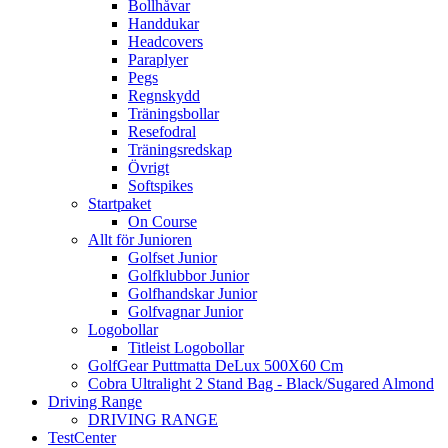
Bollhåvar
Handdukar
Headcovers
Paraplyer
Pegs
Regnskydd
Träningsbollar
Resefodral
Träningsredskap
Övrigt
Softspikes
Startpaket
On Course
Allt för Junioren
Golfset Junior
Golfklubbor Junior
Golfhandskar Junior
Golfvagnar Junior
Logobollar
Titleist Logobollar
GolfGear Puttmatta DeLux 500X60 Cm
Cobra Ultralight 2 Stand Bag - Black/Sugared Almond
Driving Range
DRIVING RANGE
TestCenter