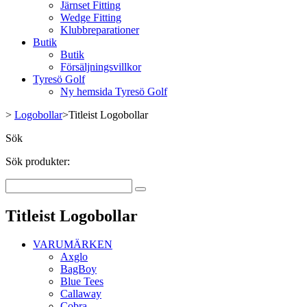
Järnset Fitting
Wedge Fitting
Klubbreparationer
Butik
Butik
Försäljningsvillkor
Tyresö Golf
Ny hemsida Tyresö Golf
>
Logobollar
>
Titleist Logobollar
Sök
Sök produkter:
Titleist Logobollar
VARUMÄRKEN
Axglo
BagBoy
Blue Tees
Callaway
Cobra