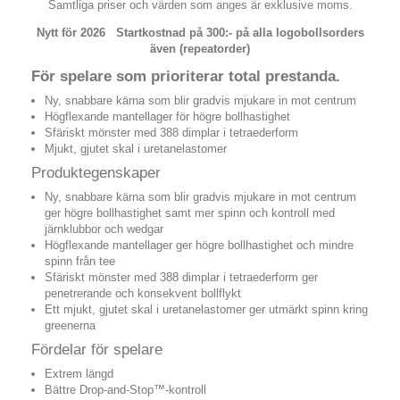
Samtliga priser och värden som anges är exklusive moms.
Nytt för 2026 Startkostnad på 300:- på alla logobollsorders
även (repeatorder)
För spelare som prioriterar total prestanda.
Ny, snabbare kärna som blir gradvis mjukare in mot centrum
Högflexande mantellager för högre bollhastighet
Sfäriskt mönster med 388 dimplar i tetraederform
Mjukt, gjutet skal i uretanelastomer
Produktegenskaper
Ny, snabbare kärna som blir gradvis mjukare in mot centrum
ger högre bollhastighet samt mer spinn och kontroll med
järnklubbor och wedgar
Högflexande mantellager ger högre bollhastighet och mindre
spinn från tee
Sfäriskt mönster med 388 dimplar i tetraederform ger
penetrerande och konsekvent bollflykt
Ett mjukt, gjutet skal i uretanelastomer ger utmärkt spinn kring
greenerna
Fördelar för spelare
Extrem längd
Bättre Drop-and-Stop™-kontroll