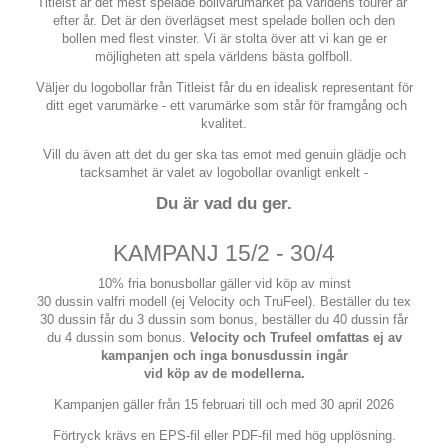
Titleist är det mest spelade bollvarumärket på världens tourer år
efter år. Det är den överlägset mest spelade bollen och den
bollen med flest vinster. Vi är stolta över att vi kan ge er
möjligheten att spela världens bästa golfboll.
Väljer du logobollar från Titleist får du en idealisk representant för
ditt eget varumärke - ett varumärke som står för framgång och
kvalitet.
Vill du även att det du ger ska tas emot med genuin glädje och
tacksamhet är valet av logobollar ovanligt enkelt -
Du är vad du ger.
KAMPANJ 15/2 - 30/4
10% fria bonusbollar gäller vid köp av minst
30 dussin valfri modell (ej Velocity och TruFeel). Beställer du tex
30 dussin får du 3 dussin som bonus, beställer du 40 dussin får
du 4 dussin som bonus.
Velocity och Trufeel omfattas ej av
kampanjen och inga bonusdussin ingår
vid
köp av de modellerna.
Kampanjen gäller från 15 februari till och med 30 april 2026
Förtryck krävs en EPS-fil eller PDF-fil med hög upplösning.