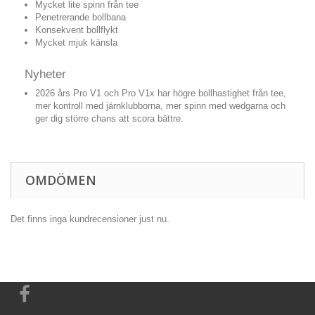
Mycket lite spinn från tee
Penetrerande bollbana
Konsekvent bollflykt
Mycket mjuk känsla
Nyheter
2026 års Pro V1 och Pro V1x har högre bollhastighet från tee,
mer kontroll med järnklubborna, mer spinn med wedgarna och
ger dig större chans att scora bättre.
OMDÖMEN
Det finns inga kundrecensioner just nu.