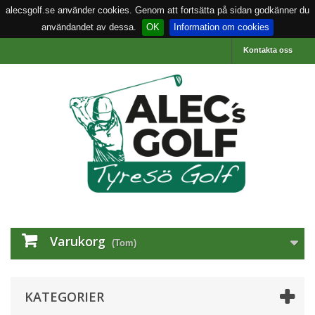
alecsgolf.se använder cookies. Genom att fortsätta på sidan godkänner du
användandet av dessa.
OK
Information om cookies
Kontakta oss
Varukorg
(Tom)
KATEGORIER