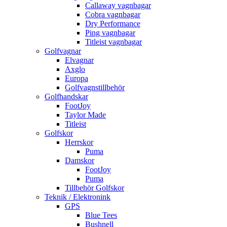
Callaway vagnbagar
Cobra vagnbagar
Dry Performance
Ping vagnbagar
Titleist vagnbagar
Golfvagnar
Elvagnar
Axglo
Europa
Golfvagnstillbehör
Golfhandskar
FootJoy
Taylor Made
Titleist
Golfskor
Herrskor
Puma
Damskor
FootJoy
Puma
Tillbehör Golfskor
Teknik / Elektronink
GPS
Blue Tees
Bushnell