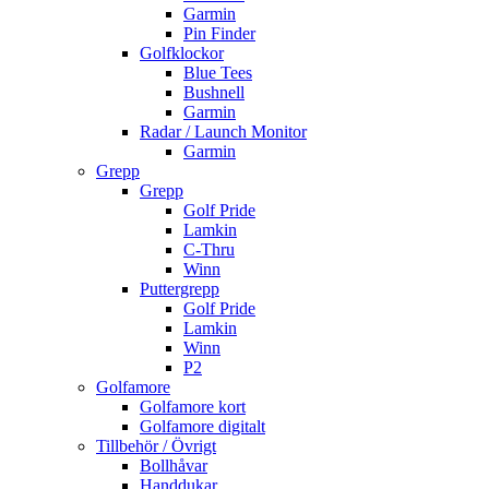
Garmin
Pin Finder
Golfklockor
Blue Tees
Bushnell
Garmin
Radar / Launch Monitor
Garmin
Grepp
Grepp
Golf Pride
Lamkin
C-Thru
Winn
Puttergrepp
Golf Pride
Lamkin
Winn
P2
Golfamore
Golfamore kort
Golfamore digitalt
Tillbehör / Övrigt
Bollhåvar
Handdukar