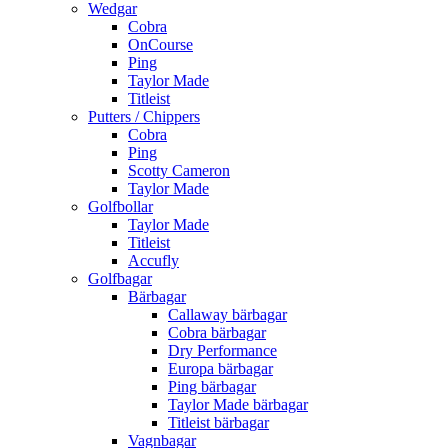
Wedgar
Cobra
OnCourse
Ping
Taylor Made
Titleist
Putters / Chippers
Cobra
Ping
Scotty Cameron
Taylor Made
Golfbollar
Taylor Made
Titleist
Accufly
Golfbagar
Bärbagar
Callaway bärbagar
Cobra bärbagar
Dry Performance
Europa bärbagar
Ping bärbagar
Taylor Made bärbagar
Titleist bärbagar
Vagnbagar