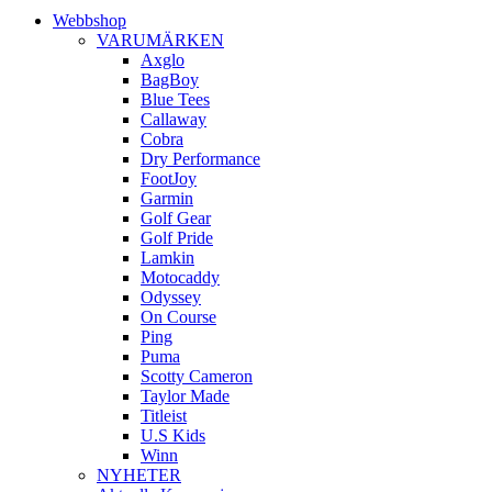
Webbshop
VARUMÄRKEN
Axglo
BagBoy
Blue Tees
Callaway
Cobra
Dry Performance
FootJoy
Garmin
Golf Gear
Golf Pride
Lamkin
Motocaddy
Odyssey
On Course
Ping
Puma
Scotty Cameron
Taylor Made
Titleist
U.S Kids
Winn
NYHETER