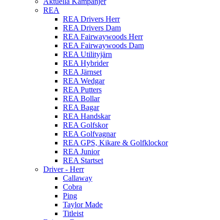
Aktuella Kampanjer
REA
REA Drivers Herr
REA Drivers Dam
REA Fairwaywoods Herr
REA Fairwaywoods Dam
REA Utilityjärn
REA Hybrider
REA Järnset
REA Wedgar
REA Putters
REA Bollar
REA Bagar
REA Handskar
REA Golfskor
REA Golfvagnar
REA GPS, Kikare & Golfklockor
REA Junior
REA Startset
Driver - Herr
Callaway
Cobra
Ping
Taylor Made
Titleist