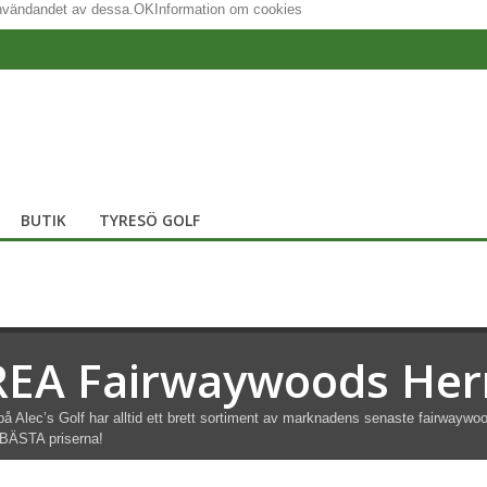
användandet av dessa.
OK
Information om cookies
BUTIK
TYRESÖ GOLF
REA Fairwaywoods Her
på Alec’s Golf har alltid ett brett sortiment av marknadens senaste fairwaywood
BÄSTA priserna!