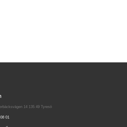
n
verbäcksvägen 14 135 49 Tyresö
 08 01