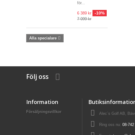
för...
-10%
6 389 kr
7 099 kr
Alla specialare
Följ oss
Information
Butiksinformatio
Försäljningsvillkor
Alec´s Golf AB, Bä
Ring oss nu:
08-742