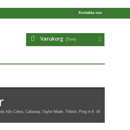
Kontakta oss
Varukorg
(Tom)
r
s från Cobra, Callaway, Taylor Made, Titleist, Ping m.fl. till