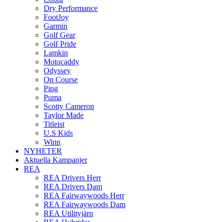
Dry Performance
FootJoy
Garmin
Golf Gear
Golf Pride
Lamkin
Motocaddy
Odyssey
On Course
Ping
Puma
Scotty Cameron
Taylor Made
Titleist
U.S Kids
Winn
NYHETER
Aktuella Kampanjer
REA
REA Drivers Herr
REA Drivers Dam
REA Fairwaywoods Herr
REA Fairwaywoods Dam
REA Utilityjärn