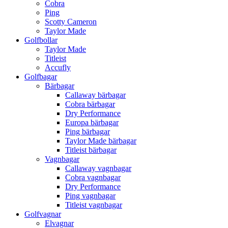
Cobra
Ping
Scotty Cameron
Taylor Made
Golfbollar
Taylor Made
Titleist
Accufly
Golfbagar
Bärbagar
Callaway bärbagar
Cobra bärbagar
Dry Performance
Europa bärbagar
Ping bärbagar
Taylor Made bärbagar
Titleist bärbagar
Vagnbagar
Callaway vagnbagar
Cobra vagnbagar
Dry Performance
Ping vagnbagar
Titleist vagnbagar
Golfvagnar
Elvagnar