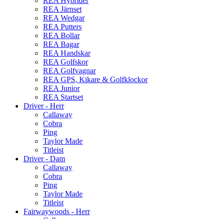
REA Hybrider
REA Järnset
REA Wedgar
REA Putters
REA Bollar
REA Bagar
REA Handskar
REA Golfskor
REA Golfvagnar
REA GPS, Kikare & Golfklockor
REA Junior
REA Startset
Driver - Herr
Callaway
Cobra
Ping
Taylor Made
Titleist
Driver - Dam
Callaway
Cobra
Ping
Taylor Made
Titleist
Fairwaywoods - Herr