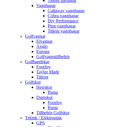
Titleist bärbagar
Vagnbagar
Callaway vagnbagar
Cobra vagnbagar
Dry Performance
Ping vagnbagar
Titleist vagnbagar
Golfvagnar
Elvagnar
Axglo
Europa
Golfvagnstillbehör
Golfhandskar
FootJoy
Taylor Made
Titleist
Golfskor
Herrskor
Puma
Damskor
FootJoy
Puma
Tillbehör Golfskor
Teknik / Elektronink
GPS