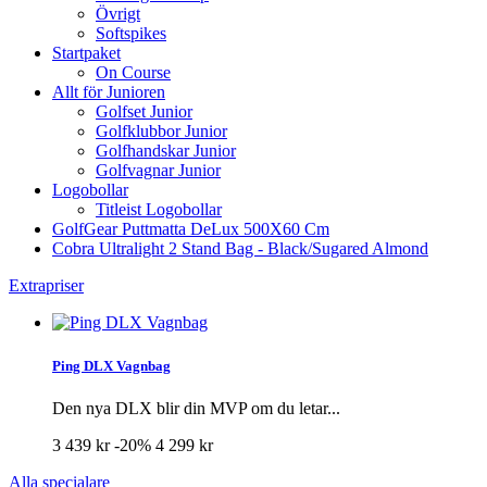
Övrigt
Softspikes
Startpaket
On Course
Allt för Junioren
Golfset Junior
Golfklubbor Junior
Golfhandskar Junior
Golfvagnar Junior
Logobollar
Titleist Logobollar
GolfGear Puttmatta DeLux 500X60 Cm
Cobra Ultralight 2 Stand Bag - Black/Sugared Almond
Extrapriser
Ping DLX Vagnbag
Den nya DLX blir din MVP om du letar...
3 439 kr
-20%
4 299 kr
Alla specialare