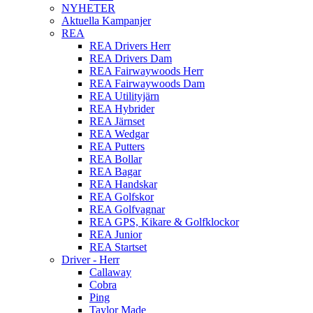
NYHETER
Aktuella Kampanjer
REA
REA Drivers Herr
REA Drivers Dam
REA Fairwaywoods Herr
REA Fairwaywoods Dam
REA Utilityjärn
REA Hybrider
REA Järnset
REA Wedgar
REA Putters
REA Bollar
REA Bagar
REA Handskar
REA Golfskor
REA Golfvagnar
REA GPS, Kikare & Golfklockor
REA Junior
REA Startset
Driver - Herr
Callaway
Cobra
Ping
Taylor Made