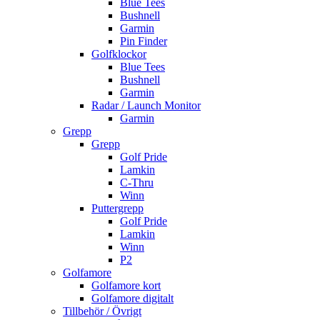
Blue Tees
Bushnell
Garmin
Pin Finder
Golfklockor
Blue Tees
Bushnell
Garmin
Radar / Launch Monitor
Garmin
Grepp
Grepp
Golf Pride
Lamkin
C-Thru
Winn
Puttergrepp
Golf Pride
Lamkin
Winn
P2
Golfamore
Golfamore kort
Golfamore digitalt
Tillbehör / Övrigt