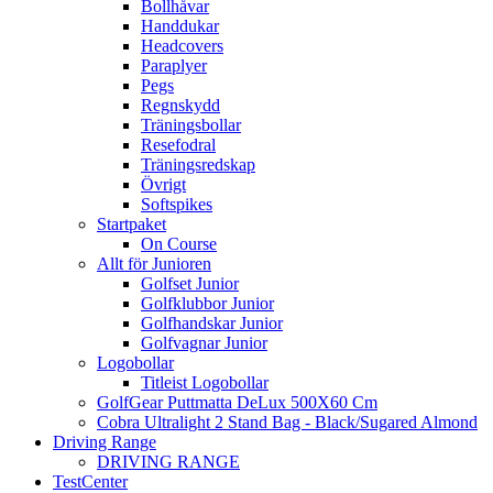
Bollhåvar
Handdukar
Headcovers
Paraplyer
Pegs
Regnskydd
Träningsbollar
Resefodral
Träningsredskap
Övrigt
Softspikes
Startpaket
On Course
Allt för Junioren
Golfset Junior
Golfklubbor Junior
Golfhandskar Junior
Golfvagnar Junior
Logobollar
Titleist Logobollar
GolfGear Puttmatta DeLux 500X60 Cm
Cobra Ultralight 2 Stand Bag - Black/Sugared Almond
Driving Range
DRIVING RANGE
TestCenter