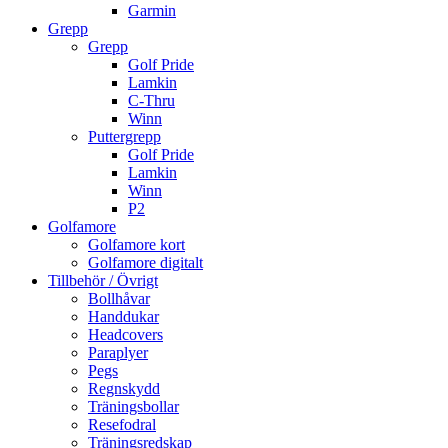
Garmin
Grepp
Grepp
Golf Pride
Lamkin
C-Thru
Winn
Puttergrepp
Golf Pride
Lamkin
Winn
P2
Golfamore
Golfamore kort
Golfamore digitalt
Tillbehör / Övrigt
Bollhåvar
Handdukar
Headcovers
Paraplyer
Pegs
Regnskydd
Träningsbollar
Resefodral
Träningsredskap