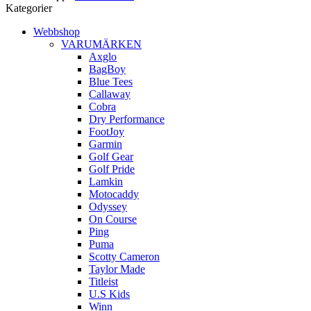
Kategorier
Webbshop
VARUMÄRKEN
Axglo
BagBoy
Blue Tees
Callaway
Cobra
Dry Performance
FootJoy
Garmin
Golf Gear
Golf Pride
Lamkin
Motocaddy
Odyssey
On Course
Ping
Puma
Scotty Cameron
Taylor Made
Titleist
U.S Kids
Winn