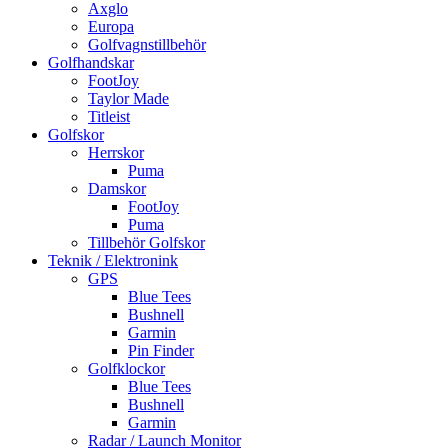
Axglo
Europa
Golfvagnstillbehör
Golfhandskar
FootJoy
Taylor Made
Titleist
Golfskor
Herrskor
Puma
Damskor
FootJoy
Puma
Tillbehör Golfskor
Teknik / Elektronink
GPS
Blue Tees
Bushnell
Garmin
Pin Finder
Golfklockor
Blue Tees
Bushnell
Garmin
Radar / Launch Monitor