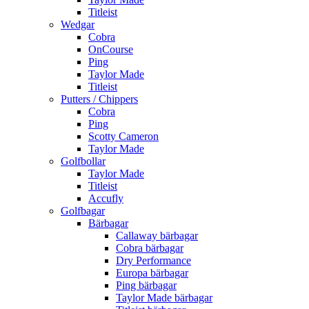
Titleist
Wedgar
Cobra
OnCourse
Ping
Taylor Made
Titleist
Putters / Chippers
Cobra
Ping
Scotty Cameron
Taylor Made
Golfbollar
Taylor Made
Titleist
Accufly
Golfbagar
Bärbagar
Callaway bärbagar
Cobra bärbagar
Dry Performance
Europa bärbagar
Ping bärbagar
Taylor Made bärbagar