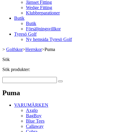
Järnset Fitting
Wedge Fitting
Klubbreparationer
Butik
Butik
Försäljningsvillkor
Tyresö Golf
Ny hemsida Tyresö Golf
>
Golfskor
>
Herrskor
>
Puma
Sök
Sök produkter:
Puma
VARUMÄRKEN
Axglo
BagBoy
Blue Tees
Callaway
Cobra