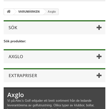
VARUMÄRKEN
Axglo
SÖK
Sök produkter:
AXGLO
EXTRAPRISER
Axglo
Vi på Alec's Golf erbjuder ett brett sortiment från de ledande
leverantörerna av golfutrustning. Olika typer av klubbor, bollar,