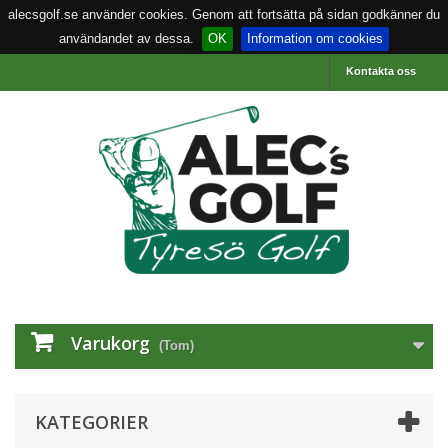
alecsgolf.se använder cookies. Genom att fortsätta på sidan godkänner du
användandet av dessa.
OK
Information om cookies
Kontakta oss
Varukorg
(Tom)
KATEGORIER