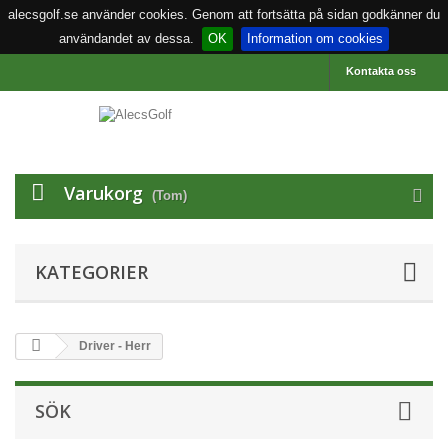
alecsgolf.se använder cookies. Genom att fortsätta på sidan godkänner du
användandet av dessa.
OK
Information om cookies
Kontakta oss
Varukorg
(Tom)
KATEGORIER
Driver - Herr
SÖK