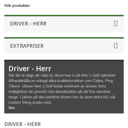
Sök produkter:
DRIVER - HERR
EXTRAPRISER
Driver - Herr
När det är dags att välja ny driver kan vi på Alec´s Golf självklart
tillhandahålla en mängd olika kvalitetsmärken som Cobra, Ping,
Titleist. Utöver Alec´s Golf breda sortiment av drivers finns
möjligheten att provslå våra demoklubbor på vår fina utomhus
range. I jakten på den perfekta drivern kan du även boka tid i vår
custom fitting studio med...
Mer
DRIVER - HERR