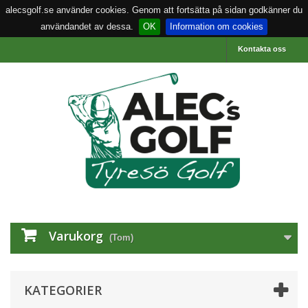
alecsgolf.se använder cookies. Genom att fortsätta på sidan godkänner du
användandet av dessa.
OK
Information om cookies
Kontakta oss
Varukorg
(Tom)
KATEGORIER