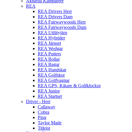
Aktuella Kampanjer
REA
REA Drivers Herr
REA Drivers Dam
REA Fairwaywoods Herr
REA Fairwaywoods Dam
REA Utilityjärn
REA Hybrider
REA Järnset
REA Wedgar
REA Putters
REA Bollar
REA Bagar
REA Handskar
REA Golfskor
REA Golfvagnar
REA GPS, Kikare & Golfklockor
REA Junior
REA Startset
Driver - Herr
Callaway
Cobra
Ping
Taylor Made
Titleist