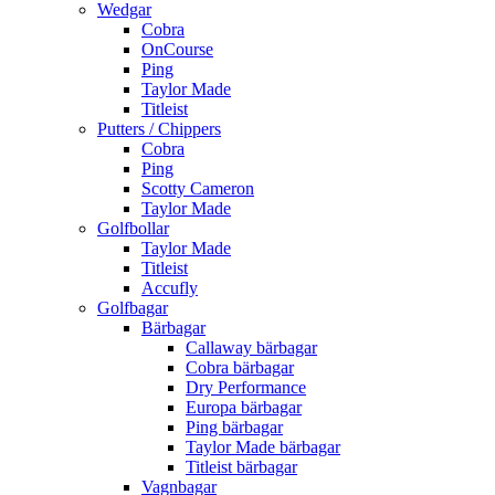
Wedgar
Cobra
OnCourse
Ping
Taylor Made
Titleist
Putters / Chippers
Cobra
Ping
Scotty Cameron
Taylor Made
Golfbollar
Taylor Made
Titleist
Accufly
Golfbagar
Bärbagar
Callaway bärbagar
Cobra bärbagar
Dry Performance
Europa bärbagar
Ping bärbagar
Taylor Made bärbagar
Titleist bärbagar
Vagnbagar