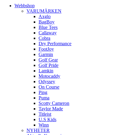
Webbshop
VARUMÄRKEN
Axglo
BagBoy
Blue Tees
Callaway
Cobra
Dry Performance
FootJoy
Garmin
Golf Gear
Golf Pride
Lamkin
Motocaddy
Odyssey
On Course
Ping
Puma
Scotty Cameron
Taylor Made
Titleist
U.S Kids
Winn
NYHETER