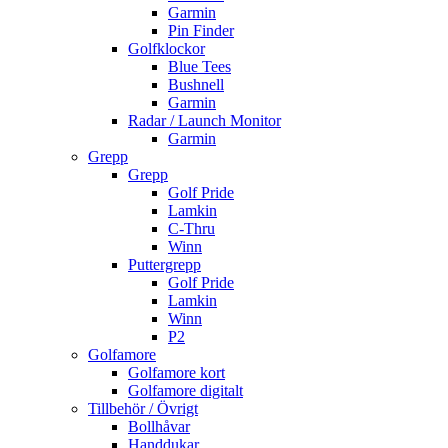
Garmin
Pin Finder
Golfklockor
Blue Tees
Bushnell
Garmin
Radar / Launch Monitor
Garmin
Grepp
Grepp
Golf Pride
Lamkin
C-Thru
Winn
Puttergrepp
Golf Pride
Lamkin
Winn
P2
Golfamore
Golfamore kort
Golfamore digitalt
Tillbehör / Övrigt
Bollhåvar
Handdukar