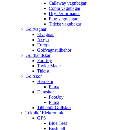
Callaway vagnbagar
Cobra vagnbagar
Dry Performance
Ping vagnbagar
Titleist vagnbagar
Golfvagnar
Elvagnar
Axglo
Europa
Golfvagnstillbehör
Golfhandskar
FootJoy
Taylor Made
Titleist
Golfskor
Herrskor
Puma
Damskor
FootJoy
Puma
Tillbehör Golfskor
Teknik / Elektronink
GPS
Blue Tees
Bushnell