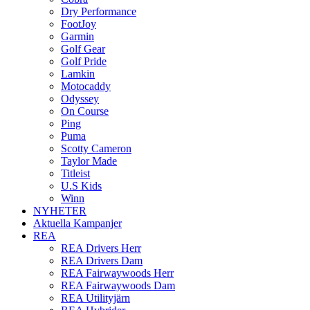
Dry Performance
FootJoy
Garmin
Golf Gear
Golf Pride
Lamkin
Motocaddy
Odyssey
On Course
Ping
Puma
Scotty Cameron
Taylor Made
Titleist
U.S Kids
Winn
NYHETER
Aktuella Kampanjer
REA
REA Drivers Herr
REA Drivers Dam
REA Fairwaywoods Herr
REA Fairwaywoods Dam
REA Utilityjärn