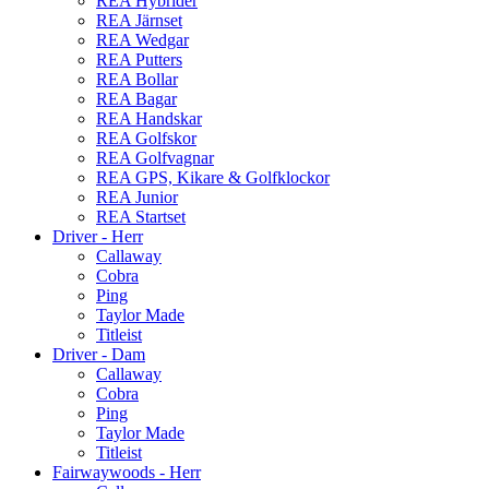
REA Hybrider
REA Järnset
REA Wedgar
REA Putters
REA Bollar
REA Bagar
REA Handskar
REA Golfskor
REA Golfvagnar
REA GPS, Kikare & Golfklockor
REA Junior
REA Startset
Driver - Herr
Callaway
Cobra
Ping
Taylor Made
Titleist
Driver - Dam
Callaway
Cobra
Ping
Taylor Made
Titleist
Fairwaywoods - Herr