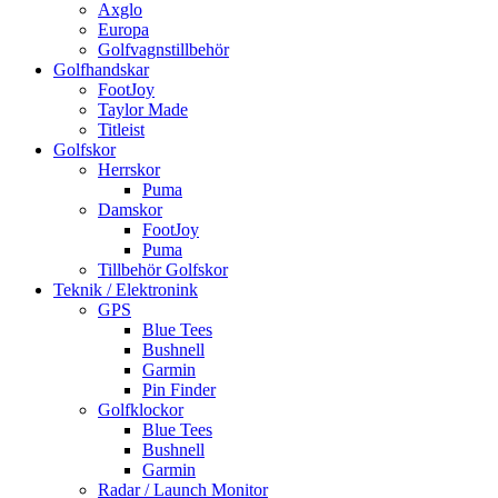
Axglo
Europa
Golfvagnstillbehör
Golfhandskar
FootJoy
Taylor Made
Titleist
Golfskor
Herrskor
Puma
Damskor
FootJoy
Puma
Tillbehör Golfskor
Teknik / Elektronink
GPS
Blue Tees
Bushnell
Garmin
Pin Finder
Golfklockor
Blue Tees
Bushnell
Garmin
Radar / Launch Monitor