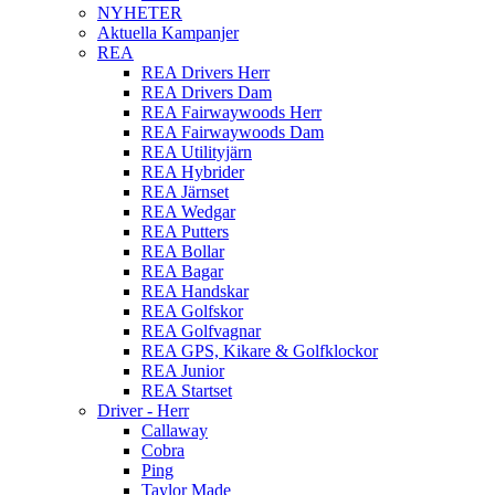
NYHETER
Aktuella Kampanjer
REA
REA Drivers Herr
REA Drivers Dam
REA Fairwaywoods Herr
REA Fairwaywoods Dam
REA Utilityjärn
REA Hybrider
REA Järnset
REA Wedgar
REA Putters
REA Bollar
REA Bagar
REA Handskar
REA Golfskor
REA Golfvagnar
REA GPS, Kikare & Golfklockor
REA Junior
REA Startset
Driver - Herr
Callaway
Cobra
Ping
Taylor Made