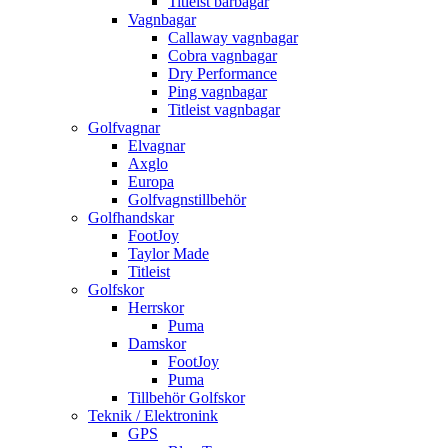
Titleist bärbagar
Vagnbagar
Callaway vagnbagar
Cobra vagnbagar
Dry Performance
Ping vagnbagar
Titleist vagnbagar
Golfvagnar
Elvagnar
Axglo
Europa
Golfvagnstillbehör
Golfhandskar
FootJoy
Taylor Made
Titleist
Golfskor
Herrskor
Puma
Damskor
FootJoy
Puma
Tillbehör Golfskor
Teknik / Elektronink
GPS