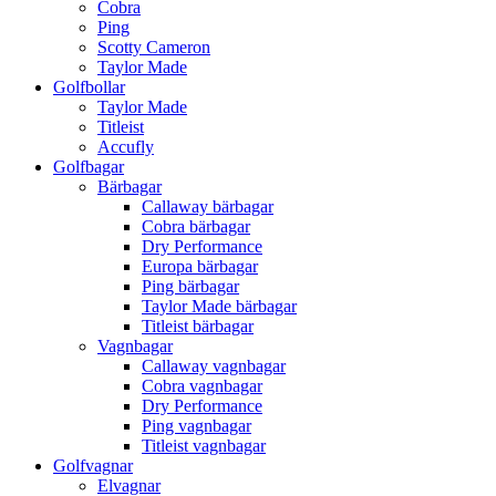
Cobra
Ping
Scotty Cameron
Taylor Made
Golfbollar
Taylor Made
Titleist
Accufly
Golfbagar
Bärbagar
Callaway bärbagar
Cobra bärbagar
Dry Performance
Europa bärbagar
Ping bärbagar
Taylor Made bärbagar
Titleist bärbagar
Vagnbagar
Callaway vagnbagar
Cobra vagnbagar
Dry Performance
Ping vagnbagar
Titleist vagnbagar
Golfvagnar
Elvagnar