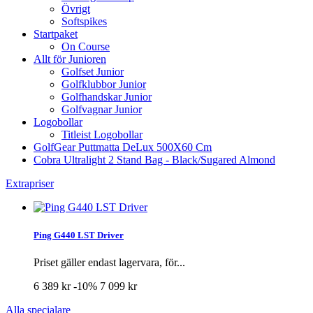
Övrigt
Softspikes
Startpaket
On Course
Allt för Junioren
Golfset Junior
Golfklubbor Junior
Golfhandskar Junior
Golfvagnar Junior
Logobollar
Titleist Logobollar
GolfGear Puttmatta DeLux 500X60 Cm
Cobra Ultralight 2 Stand Bag - Black/Sugared Almond
Extrapriser
Ping G440 LST Driver
Priset gäller endast lagervara, för...
6 389 kr
-10%
7 099 kr
Alla specialare