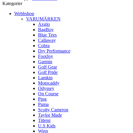
Kategorier
Webbshop
VARUMÄRKEN
Axglo
BagBoy
Blue Tees
Callaway
Cobra
Dry Performance
FootJoy
Garmin
Golf Gear
Golf Pride
Lamkin
Motocaddy
Odyssey
On Course
Ping
Puma
Scotty Cameron
Taylor Made
Titleist
U.S Kids
Winn