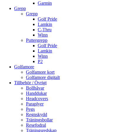
Garmin
Grepp
Grepp
Golf Pride
Lamkin
C-Thru
Winn
Puttergrepp
Golf Pride
Lamkin
Winn
P2
Golfamore
Golfamore kort
Golfamore digitalt
Tillbehör / Övrigt
Bollhåvar
Handdukar
Headcovers
Paraplyer
Pegs
Regnskydd
Träningsbollar
Resefodral
Träningsredskap