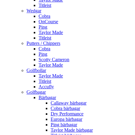
Titleist
Wedgar
Cobra
OnCourse
Ping
Taylor Made
Titleist
Putters / Chippers
Cobra
Ping
Scotty Cameron
Taylor Made
Golfbollar
Taylor Made
Titleist
Accufly
Golfbagar
Bärbagar
Callaway bärbagar
Cobra bärbagar
Dry Performance
Europa bärbagar
Ping bärbagar
Taylor Made bärbagar