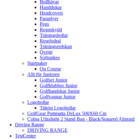
Bollhåvar
Handdukar
Headcovers
Paraplyer
Pegs
Regnskydd
Träningsbollar
Resefodral
Träningsredskap
Övrigt
Softspikes
Startpaket
On Course
Allt för Junioren
Golfset Junior
Golfklubbor Junior
Golfhandskar Junior
Golfvagnar Junior
Logobollar
Titleist Logobollar
GolfGear Puttmatta DeLux 500X60 Cm
Cobra Ultralight 2 Stand Bag - Black/Sugared Almond
Driving Range
DRIVING RANGE
TestCenter