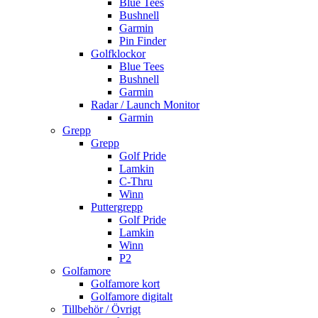
Blue Tees
Bushnell
Garmin
Pin Finder
Golfklockor
Blue Tees
Bushnell
Garmin
Radar / Launch Monitor
Garmin
Grepp
Grepp
Golf Pride
Lamkin
C-Thru
Winn
Puttergrepp
Golf Pride
Lamkin
Winn
P2
Golfamore
Golfamore kort
Golfamore digitalt
Tillbehör / Övrigt