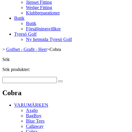
Järnset Fitting
Wedge Fitting
Klubbreparationer
Butik
Butik
Försäljningsvillkor
Tyresö Golf
Ny hemsida Tyresö Golf
>
Golfset - Grafit - Herr
>
Cobra
Sök
Sök produkter:
Cobra
VARUMÄRKEN
Axglo
BagBoy
Blue Tees
Callaway
Cobra