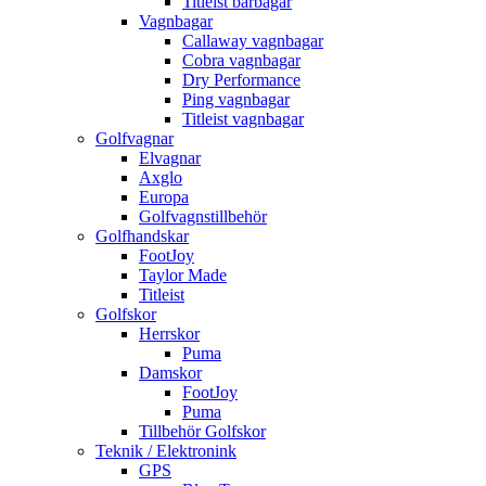
Titleist bärbagar
Vagnbagar
Callaway vagnbagar
Cobra vagnbagar
Dry Performance
Ping vagnbagar
Titleist vagnbagar
Golfvagnar
Elvagnar
Axglo
Europa
Golfvagnstillbehör
Golfhandskar
FootJoy
Taylor Made
Titleist
Golfskor
Herrskor
Puma
Damskor
FootJoy
Puma
Tillbehör Golfskor
Teknik / Elektronink
GPS