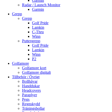
Garmin
Radar / Launch Monitor
Garmin
Grepp
Grepp
Golf Pride
Lamkin
C-Thru
Winn
Puttergrepp
Golf Pride
Lamkin
Winn
P2
Golfamore
Golfamore kort
Golfamore digitalt
Tillbehör / Övrigt
Bollhåvar
Handdukar
Headcovers
Paraplyer
Pegs
Regnskydd
Träningsbollar