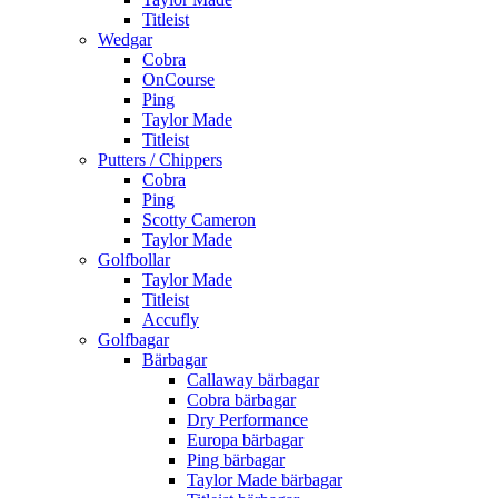
Titleist
Wedgar
Cobra
OnCourse
Ping
Taylor Made
Titleist
Putters / Chippers
Cobra
Ping
Scotty Cameron
Taylor Made
Golfbollar
Taylor Made
Titleist
Accufly
Golfbagar
Bärbagar
Callaway bärbagar
Cobra bärbagar
Dry Performance
Europa bärbagar
Ping bärbagar
Taylor Made bärbagar