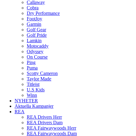
Callaway
Cobra
Dry Performance
FootJoy
Garmin
Golf Gear
Golf Pride
Lamkin
Motocaddy
Odyssey
On Course
Ping
Puma
Scotty Cameron
Taylor Made
Titleist
U.S Kids
Winn
NYHETER
Aktuella Kampanjer
REA
REA Drivers Herr
REA Drivers Dam
REA Fairwaywoods Herr
REA Fairwaywoods Dam