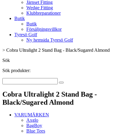
Järnset Fitting
Wedge Fitting
Klubbreparationer
Butik
Butik
Försäljningsvillkor
Tyresö Golf
Ny hemsida Tyresö Golf
>
Cobra Ultralight 2 Stand Bag - Black/Sugared Almond
Sök
Sök produkter:
Cobra Ultralight 2 Stand Bag -
Black/Sugared Almond
VARUMÄRKEN
Axglo
BagBoy
Blue Tees