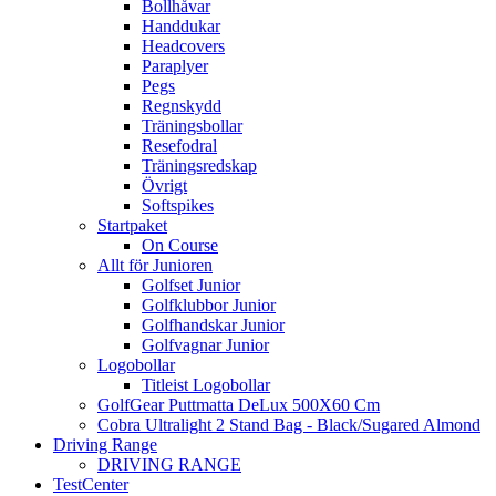
Bollhåvar
Handdukar
Headcovers
Paraplyer
Pegs
Regnskydd
Träningsbollar
Resefodral
Träningsredskap
Övrigt
Softspikes
Startpaket
On Course
Allt för Junioren
Golfset Junior
Golfklubbor Junior
Golfhandskar Junior
Golfvagnar Junior
Logobollar
Titleist Logobollar
GolfGear Puttmatta DeLux 500X60 Cm
Cobra Ultralight 2 Stand Bag - Black/Sugared Almond
Driving Range
DRIVING RANGE
TestCenter