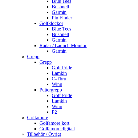
Blue Tees
Bushnell
Garmin
Pin Finder
Golfklockor
Blue Tees
Bushnell
Garmin
Radar / Launch Monitor
Garmin
Grepp
Grepp
Golf Pride
Lamkin
C-Thru
Winn
Puttergrepp
Golf Pride
Lamkin
Winn
P2
Golfamore
Golfamore kort
Golfamore digitalt
Tillbehör / Övrigt