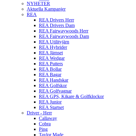
NYHETER
Aktuella Kampanjer
REA
REA Drivers Herr
REA Drivers Dam
REA Fairwaywoods Herr
REA Fairwaywoods Dam
REA Utilityjärn
REA Hybrider
REA Järnset
REA Wedgar
REA Putters
REA Bollar
REA Bagar
REA Handskar
REA Golfskor
REA Golfvagnar
REA GPS, Kikare & Golfklockor
REA Junior
REA Startset
Driver - Herr
Callaway
Cobra
Ping
Taylor Made