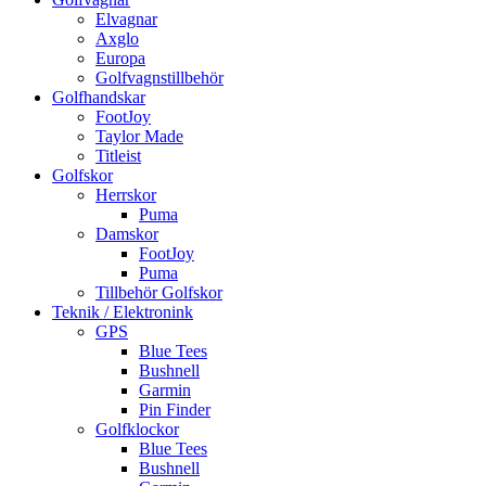
Elvagnar
Axglo
Europa
Golfvagnstillbehör
Golfhandskar
FootJoy
Taylor Made
Titleist
Golfskor
Herrskor
Puma
Damskor
FootJoy
Puma
Tillbehör Golfskor
Teknik / Elektronink
GPS
Blue Tees
Bushnell
Garmin
Pin Finder
Golfklockor
Blue Tees
Bushnell