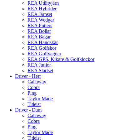
REA Utilityjärn
REA Hybrider
REA Järnset
REA Wedgar
REA Putters
REA Bollar
REA Bagar
REA Handskar
REA Golfskor
REA Golfvagnar
REA GPS, Kikare & Golfklockor
REA Junior
REA Startset
Driver - Herr
Callaway
Cobra
Ping
Taylor Made
Titleist
Driver - Dam
Callaway
Cobra
Ping
Taylor Made
Titleist