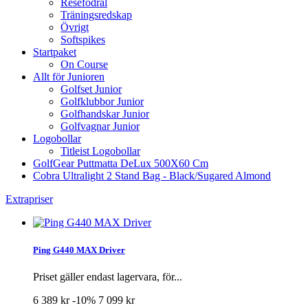
Resefodral
Träningsredskap
Övrigt
Softspikes
Startpaket
On Course
Allt för Junioren
Golfset Junior
Golfklubbor Junior
Golfhandskar Junior
Golfvagnar Junior
Logobollar
Titleist Logobollar
GolfGear Puttmatta DeLux 500X60 Cm
Cobra Ultralight 2 Stand Bag - Black/Sugared Almond
Extrapriser
Ping G440 MAX Driver
Priset gäller endast lagervara, för...
6 389 kr
-10%
7 099 kr