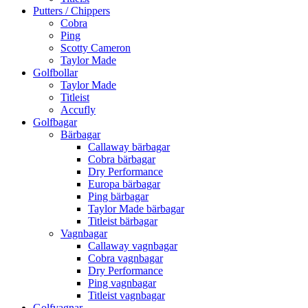
Putters / Chippers
Cobra
Ping
Scotty Cameron
Taylor Made
Golfbollar
Taylor Made
Titleist
Accufly
Golfbagar
Bärbagar
Callaway bärbagar
Cobra bärbagar
Dry Performance
Europa bärbagar
Ping bärbagar
Taylor Made bärbagar
Titleist bärbagar
Vagnbagar
Callaway vagnbagar
Cobra vagnbagar
Dry Performance
Ping vagnbagar
Titleist vagnbagar
Golfvagnar