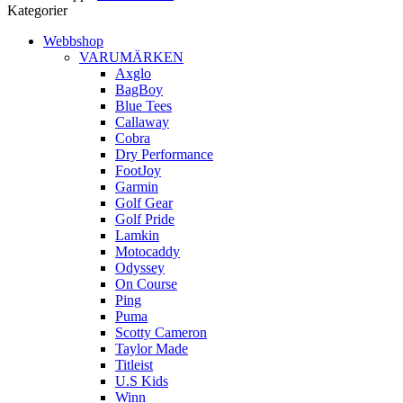
Kategorier
Webbshop
VARUMÄRKEN
Axglo
BagBoy
Blue Tees
Callaway
Cobra
Dry Performance
FootJoy
Garmin
Golf Gear
Golf Pride
Lamkin
Motocaddy
Odyssey
On Course
Ping
Puma
Scotty Cameron
Taylor Made
Titleist
U.S Kids
Winn