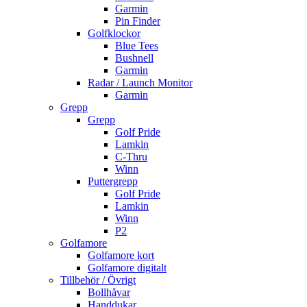
Garmin
Pin Finder
Golfklockor
Blue Tees
Bushnell
Garmin
Radar / Launch Monitor
Garmin
Grepp
Grepp
Golf Pride
Lamkin
C-Thru
Winn
Puttergrepp
Golf Pride
Lamkin
Winn
P2
Golfamore
Golfamore kort
Golfamore digitalt
Tillbehör / Övrigt
Bollhåvar
Handdukar