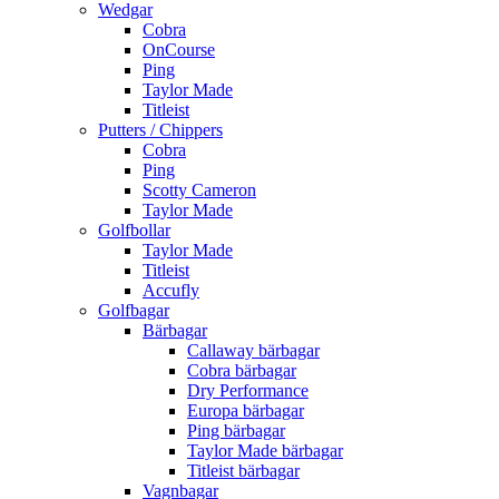
Wedgar
Cobra
OnCourse
Ping
Taylor Made
Titleist
Putters / Chippers
Cobra
Ping
Scotty Cameron
Taylor Made
Golfbollar
Taylor Made
Titleist
Accufly
Golfbagar
Bärbagar
Callaway bärbagar
Cobra bärbagar
Dry Performance
Europa bärbagar
Ping bärbagar
Taylor Made bärbagar
Titleist bärbagar
Vagnbagar