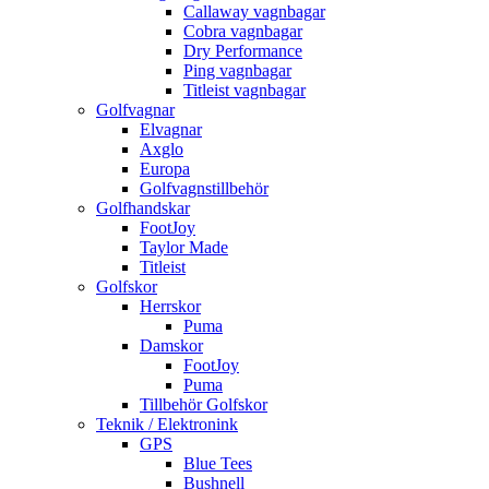
Callaway vagnbagar
Cobra vagnbagar
Dry Performance
Ping vagnbagar
Titleist vagnbagar
Golfvagnar
Elvagnar
Axglo
Europa
Golfvagnstillbehör
Golfhandskar
FootJoy
Taylor Made
Titleist
Golfskor
Herrskor
Puma
Damskor
FootJoy
Puma
Tillbehör Golfskor
Teknik / Elektronink
GPS
Blue Tees
Bushnell