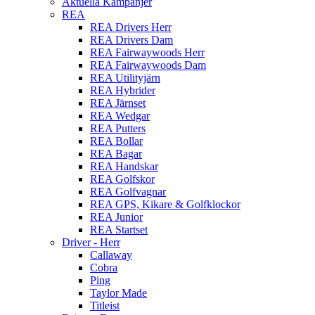
Aktuella Kampanjer
REA
REA Drivers Herr
REA Drivers Dam
REA Fairwaywoods Herr
REA Fairwaywoods Dam
REA Utilityjärn
REA Hybrider
REA Järnset
REA Wedgar
REA Putters
REA Bollar
REA Bagar
REA Handskar
REA Golfskor
REA Golfvagnar
REA GPS, Kikare & Golfklockor
REA Junior
REA Startset
Driver - Herr
Callaway
Cobra
Ping
Taylor Made
Titleist