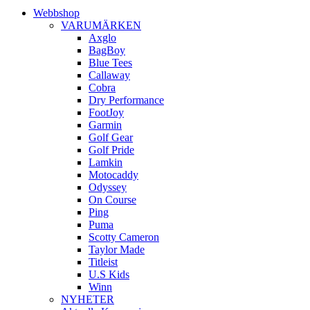
Webbshop
VARUMÄRKEN
Axglo
BagBoy
Blue Tees
Callaway
Cobra
Dry Performance
FootJoy
Garmin
Golf Gear
Golf Pride
Lamkin
Motocaddy
Odyssey
On Course
Ping
Puma
Scotty Cameron
Taylor Made
Titleist
U.S Kids
Winn
NYHETER