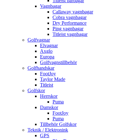
Titleist bärbagar
Vagnbagar
Callaway vagnbagar
Cobra vagnbagar
Dry Performance
Ping vagnbagar
Titleist vagnbagar
Golfvagnar
Elvagnar
Axglo
Europa
Golfvagnstillbehör
Golfhandskar
FootJoy
Taylor Made
Titleist
Golfskor
Herrskor
Puma
Damskor
FootJoy
Puma
Tillbehör Golfskor
Teknik / Elektronink
GPS