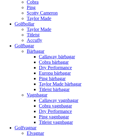
Cobra
Ping
Scotty Cameron
Taylor Made
Golfbollar
Taylor Made
Titleist
Accufly
Golfbagar
Bärbagar
Callaway bärbagar
Cobra bärbagar
Dry Performance
Europa bärbagar
Ping bärbagar
Taylor Made bärbagar
Titleist bärbagar
Vagnbagar
Callaway vagnbagar
Cobra vagnbagar
Dry Performance
Ping vagnbagar
Titleist vagnbagar
Golfvagnar
Elvagnar