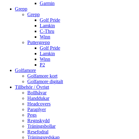
Garmin
Grepp
Grepp
Golf Pride
Lamkin
C-Thru
Winn
Puttergrepp
Golf Pride
Lamkin
Winn
P2
Golfamore
Golfamore kort
Golfamore digitalt
Tillbehör / Övrigt
Bollhåvar
Handdukar
Headcovers
Paraplyer
Pegs
Regnskydd
Träningsbollar
Resefodral
Träningsredskap