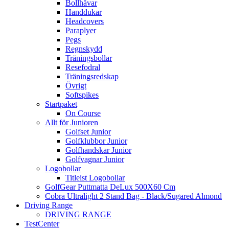
Bollhåvar
Handdukar
Headcovers
Paraplyer
Pegs
Regnskydd
Träningsbollar
Resefodral
Träningsredskap
Övrigt
Softspikes
Startpaket
On Course
Allt för Junioren
Golfset Junior
Golfklubbor Junior
Golfhandskar Junior
Golfvagnar Junior
Logobollar
Titleist Logobollar
GolfGear Puttmatta DeLux 500X60 Cm
Cobra Ultralight 2 Stand Bag - Black/Sugared Almond
Driving Range
DRIVING RANGE
TestCenter