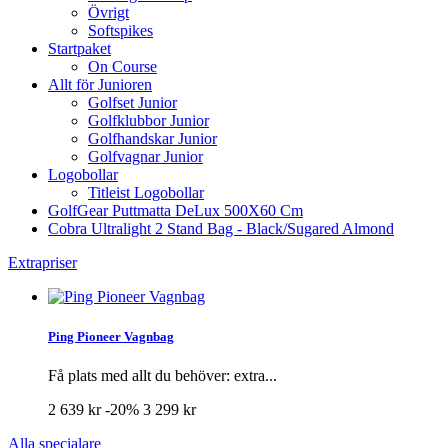
Övrigt
Softspikes
Startpaket
On Course
Allt för Junioren
Golfset Junior
Golfklubbor Junior
Golfhandskar Junior
Golfvagnar Junior
Logobollar
Titleist Logobollar
GolfGear Puttmatta DeLux 500X60 Cm
Cobra Ultralight 2 Stand Bag - Black/Sugared Almond
Extrapriser
Ping Pioneer Vagnbag
Få plats med allt du behöver: extra...
2 639 kr
-20%
3 299 kr
Alla specialare