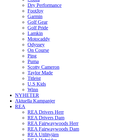
Dry Performance
FootJoy
Garmin
Golf Gear
Golf Pride
Lamkin
Motocaddy
Odyssey
On Course
Ping
Puma
Scotty Cameron
Taylor Made
Titleist
U.S Kids
Winn
NYHETER
Aktuella Kampanjer
REA
REA Drivers Herr
REA Drivers Dam
REA Fairwaywoods Herr
REA Fairwaywoods Dam
REA Utilityjärn