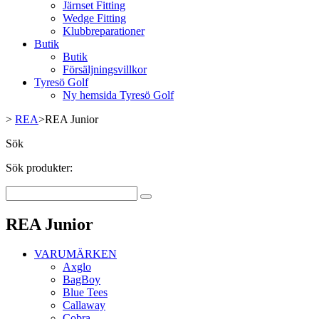
Järnset Fitting
Wedge Fitting
Klubbreparationer
Butik
Butik
Försäljningsvillkor
Tyresö Golf
Ny hemsida Tyresö Golf
>
REA
>
REA Junior
Sök
Sök produkter:
REA Junior
VARUMÄRKEN
Axglo
BagBoy
Blue Tees
Callaway
Cobra