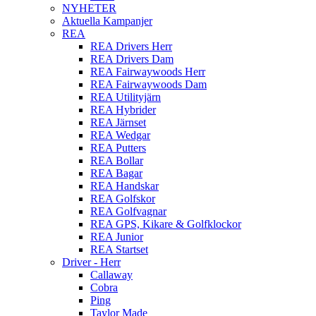
NYHETER
Aktuella Kampanjer
REA
REA Drivers Herr
REA Drivers Dam
REA Fairwaywoods Herr
REA Fairwaywoods Dam
REA Utilityjärn
REA Hybrider
REA Järnset
REA Wedgar
REA Putters
REA Bollar
REA Bagar
REA Handskar
REA Golfskor
REA Golfvagnar
REA GPS, Kikare & Golfklockor
REA Junior
REA Startset
Driver - Herr
Callaway
Cobra
Ping
Taylor Made