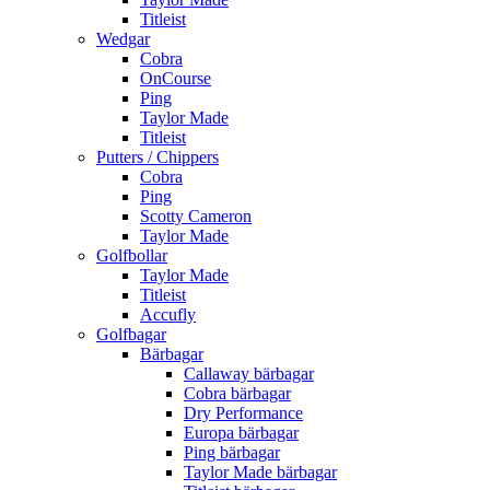
Titleist
Wedgar
Cobra
OnCourse
Ping
Taylor Made
Titleist
Putters / Chippers
Cobra
Ping
Scotty Cameron
Taylor Made
Golfbollar
Taylor Made
Titleist
Accufly
Golfbagar
Bärbagar
Callaway bärbagar
Cobra bärbagar
Dry Performance
Europa bärbagar
Ping bärbagar
Taylor Made bärbagar