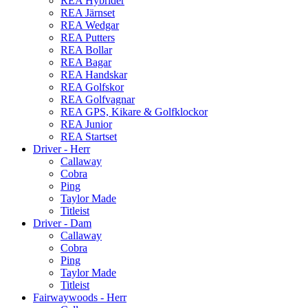
REA Hybrider
REA Järnset
REA Wedgar
REA Putters
REA Bollar
REA Bagar
REA Handskar
REA Golfskor
REA Golfvagnar
REA GPS, Kikare & Golfklockor
REA Junior
REA Startset
Driver - Herr
Callaway
Cobra
Ping
Taylor Made
Titleist
Driver - Dam
Callaway
Cobra
Ping
Taylor Made
Titleist
Fairwaywoods - Herr