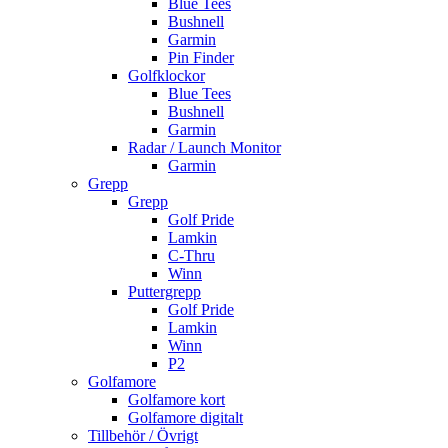
Blue Tees
Bushnell
Garmin
Pin Finder
Golfklockor
Blue Tees
Bushnell
Garmin
Radar / Launch Monitor
Garmin
Grepp
Grepp
Golf Pride
Lamkin
C-Thru
Winn
Puttergrepp
Golf Pride
Lamkin
Winn
P2
Golfamore
Golfamore kort
Golfamore digitalt
Tillbehör / Övrigt