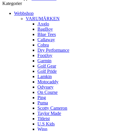
Kategorier
Webbshop
VARUMÄRKEN
Axglo
BagBoy
Blue Tees
Callaway
Cobra
Dry Performance
FootJoy
Garmin
Golf Gear
Golf Pride
Lamkin
Motocaddy
Odyssey
On Course
Ping
Puma
Scotty Cameron
Taylor Made
Titleist
U.S Kids
Winn