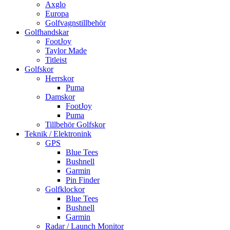
Axglo
Europa
Golfvagnstillbehör
Golfhandskar
FootJoy
Taylor Made
Titleist
Golfskor
Herrskor
Puma
Damskor
FootJoy
Puma
Tillbehör Golfskor
Teknik / Elektronink
GPS
Blue Tees
Bushnell
Garmin
Pin Finder
Golfklockor
Blue Tees
Bushnell
Garmin
Radar / Launch Monitor