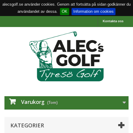
alecsgolf.se använder cookies. Genom att fortsätta på sidan godkänner du
användandet av dessa.
OK
Information om cookies
Kontakta oss
Varukorg
(Tom)
KATEGORIER