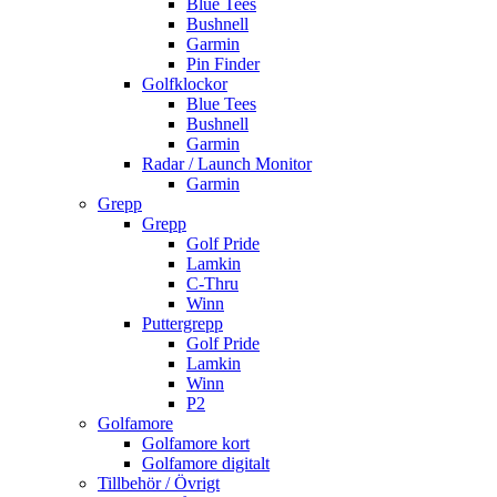
Blue Tees
Bushnell
Garmin
Pin Finder
Golfklockor
Blue Tees
Bushnell
Garmin
Radar / Launch Monitor
Garmin
Grepp
Grepp
Golf Pride
Lamkin
C-Thru
Winn
Puttergrepp
Golf Pride
Lamkin
Winn
P2
Golfamore
Golfamore kort
Golfamore digitalt
Tillbehör / Övrigt