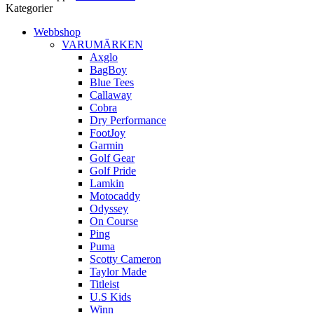
Kategorier
Webbshop
VARUMÄRKEN
Axglo
BagBoy
Blue Tees
Callaway
Cobra
Dry Performance
FootJoy
Garmin
Golf Gear
Golf Pride
Lamkin
Motocaddy
Odyssey
On Course
Ping
Puma
Scotty Cameron
Taylor Made
Titleist
U.S Kids
Winn