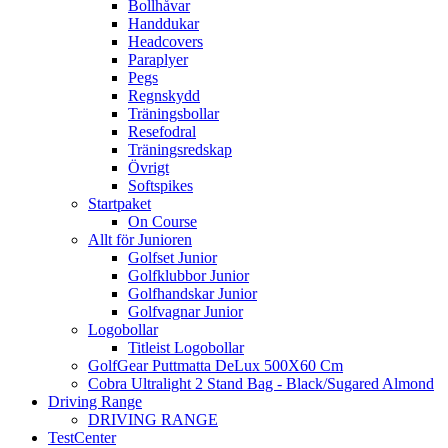
Bollhåvar
Handdukar
Headcovers
Paraplyer
Pegs
Regnskydd
Träningsbollar
Resefodral
Träningsredskap
Övrigt
Softspikes
Startpaket
On Course
Allt för Junioren
Golfset Junior
Golfklubbor Junior
Golfhandskar Junior
Golfvagnar Junior
Logobollar
Titleist Logobollar
GolfGear Puttmatta DeLux 500X60 Cm
Cobra Ultralight 2 Stand Bag - Black/Sugared Almond
Driving Range
DRIVING RANGE
TestCenter