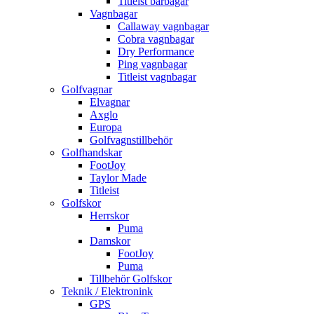
Titleist bärbagar
Vagnbagar
Callaway vagnbagar
Cobra vagnbagar
Dry Performance
Ping vagnbagar
Titleist vagnbagar
Golfvagnar
Elvagnar
Axglo
Europa
Golfvagnstillbehör
Golfhandskar
FootJoy
Taylor Made
Titleist
Golfskor
Herrskor
Puma
Damskor
FootJoy
Puma
Tillbehör Golfskor
Teknik / Elektronink
GPS