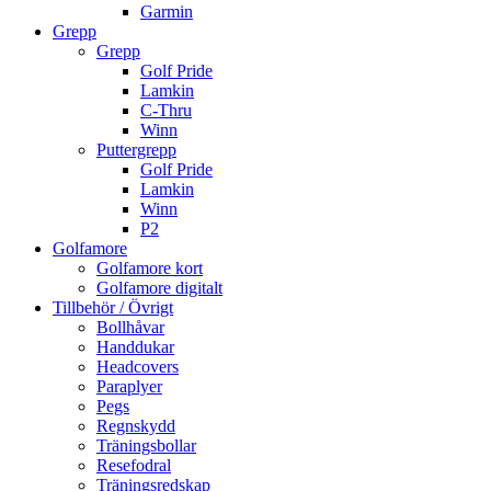
Garmin
Grepp
Grepp
Golf Pride
Lamkin
C-Thru
Winn
Puttergrepp
Golf Pride
Lamkin
Winn
P2
Golfamore
Golfamore kort
Golfamore digitalt
Tillbehör / Övrigt
Bollhåvar
Handdukar
Headcovers
Paraplyer
Pegs
Regnskydd
Träningsbollar
Resefodral
Träningsredskap