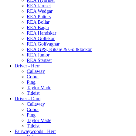
REA Hybrider
REA Järnset
REA Wedgar
REA Putters
REA Bollar
REA Bagar
REA Handskar
REA Golfskor
REA Golfvagnar
REA GPS, Kikare & Golfklockor
REA Junior
REA Startset
Driver - Herr
Callaway
Cobra
Ping
Taylor Made
Titleist
Driver - Dam
Callaway
Cobra
Ping
Taylor Made
Titleist
Fairwaywoods - Herr