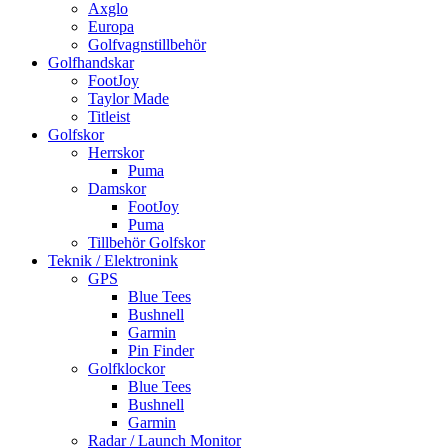
Axglo
Europa
Golfvagnstillbehör
Golfhandskar
FootJoy
Taylor Made
Titleist
Golfskor
Herrskor
Puma
Damskor
FootJoy
Puma
Tillbehör Golfskor
Teknik / Elektronink
GPS
Blue Tees
Bushnell
Garmin
Pin Finder
Golfklockor
Blue Tees
Bushnell
Garmin
Radar / Launch Monitor