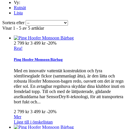
Vy:
Rutnät
Lista
Sortera efter
Visar 1 - 5 av 5 artiklar
2 799 kr
3 499 kr
-20%
Rea!
Ping Hoofer Monsoon Bärbag
Med en innovativ vattentät konstruktion och fyra
sömförseglade fickor (sammanlagt åtta), är den lätta och
robusta Hoofer Monsoon-bagen redo, oavsett om det är regn
eller sol. En avtagbar regnhuva skyddar dina klubbor inuti en
femdelad topp. Till och med de lättjusterade, glidande
axelkuddarna har SensorDry®-teknologi, för att transportera
bort fukt och...
2 799 kr
3 499 kr
-20%
Mer
Lägg till i önskelistan