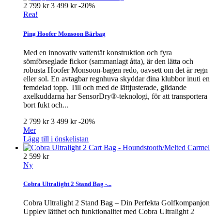
2 799 kr
3 499 kr
-20%
Rea!
Ping Hoofer Monsoon Bärbag
Med en innovativ vattentät konstruktion och fyra
sömförseglade fickor (sammanlagt åtta), är den lätta och
robusta Hoofer Monsoon-bagen redo, oavsett om det är regn
eller sol. En avtagbar regnhuva skyddar dina klubbor inuti en
femdelad topp. Till och med de lättjusterade, glidande
axelkuddarna har SensorDry®-teknologi, för att transportera
bort fukt och...
2 799 kr
3 499 kr
-20%
Mer
Lägg till i önskelistan
2 599 kr
Ny
Cobra Ultralight 2 Stand Bag -...
Cobra Ultralight 2 Stand Bag – Din Perfekta Golfkompanjon
Upplev lätthet och funktionalitet med Cobra Ultralight 2