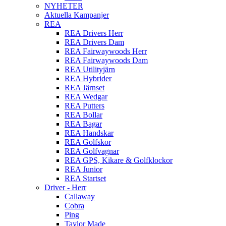
NYHETER
Aktuella Kampanjer
REA
REA Drivers Herr
REA Drivers Dam
REA Fairwaywoods Herr
REA Fairwaywoods Dam
REA Utilityjärn
REA Hybrider
REA Järnset
REA Wedgar
REA Putters
REA Bollar
REA Bagar
REA Handskar
REA Golfskor
REA Golfvagnar
REA GPS, Kikare & Golfklockor
REA Junior
REA Startset
Driver - Herr
Callaway
Cobra
Ping
Taylor Made