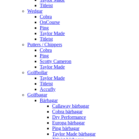
Titleist
Wedgar
Cobra
OnCourse
Ping
Taylor Made
Titleist
Putters / Chippers
Cobra
Ping
Scotty Cameron
Taylor Made
Golfbollar
Taylor Made
Titleist
Accufly
Golfbagar
Bärbagar
Callaway bärbagar
Cobra bärbagar
Dry Performance
Europa bärbagar
Ping bärbagar
Taylor Made bärbagar