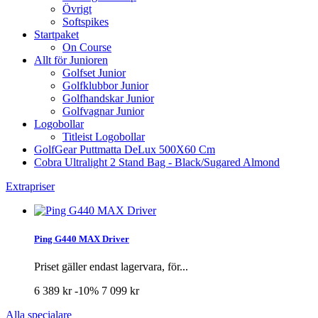
Övrigt
Softspikes
Startpaket
On Course
Allt för Junioren
Golfset Junior
Golfklubbor Junior
Golfhandskar Junior
Golfvagnar Junior
Logobollar
Titleist Logobollar
GolfGear Puttmatta DeLux 500X60 Cm
Cobra Ultralight 2 Stand Bag - Black/Sugared Almond
Extrapriser
Ping G440 MAX Driver
Priset gäller endast lagervara, för...
6 389 kr
-10%
7 099 kr
Alla specialare