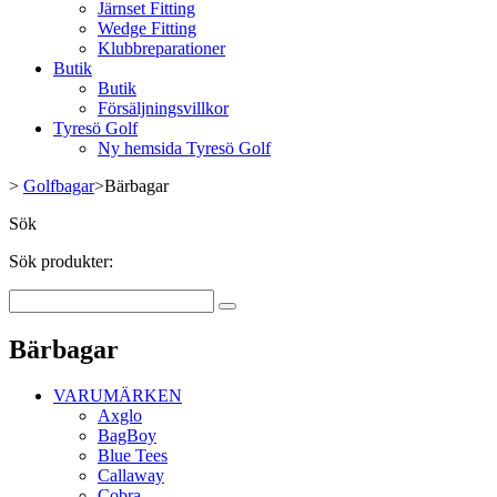
Järnset Fitting
Wedge Fitting
Klubbreparationer
Butik
Butik
Försäljningsvillkor
Tyresö Golf
Ny hemsida Tyresö Golf
>
Golfbagar
>
Bärbagar
Sök
Sök produkter:
Bärbagar
VARUMÄRKEN
Axglo
BagBoy
Blue Tees
Callaway
Cobra