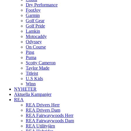
Dry Performance
FootJoy
Garmin
Golf Gear
Golf Pride
Lamkin
Motocaddy
Odyssey
On Course
Ping
Puma
Scotty Cameron
Taylor Made
Titleist
U.S Kids
Winn
NYHETER
Aktuella Kampanjer
REA
REA Drivers Herr
REA Drivers Dam
REA Fairwaywoods Herr
REA Fairwaywoods Dam
REA Utilityjärn