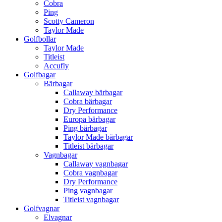
Cobra
Ping
Scotty Cameron
Taylor Made
Golfbollar
Taylor Made
Titleist
Accufly
Golfbagar
Bärbagar
Callaway bärbagar
Cobra bärbagar
Dry Performance
Europa bärbagar
Ping bärbagar
Taylor Made bärbagar
Titleist bärbagar
Vagnbagar
Callaway vagnbagar
Cobra vagnbagar
Dry Performance
Ping vagnbagar
Titleist vagnbagar
Golfvagnar
Elvagnar