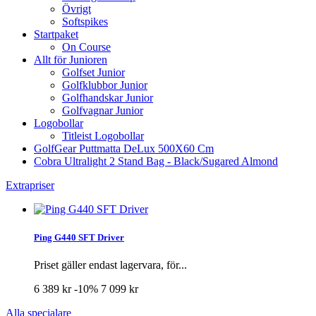
Övrigt
Softspikes
Startpaket
On Course
Allt för Junioren
Golfset Junior
Golfklubbor Junior
Golfhandskar Junior
Golfvagnar Junior
Logobollar
Titleist Logobollar
GolfGear Puttmatta DeLux 500X60 Cm
Cobra Ultralight 2 Stand Bag - Black/Sugared Almond
Extrapriser
Ping G440 SFT Driver
Priset gäller endast lagervara, för...
6 389 kr
-10%
7 099 kr
Alla specialare