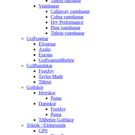
Titleist bärbagar
Vagnbagar
Callaway vagnbagar
Cobra vagnbagar
Dry Performance
Ping vagnbagar
Titleist vagnbagar
Golfvagnar
Elvagnar
Axglo
Europa
Golfvagnstillbehör
Golfhandskar
FootJoy
Taylor Made
Titleist
Golfskor
Herrskor
Puma
Damskor
FootJoy
Puma
Tillbehör Golfskor
Teknik / Elektronink
GPS