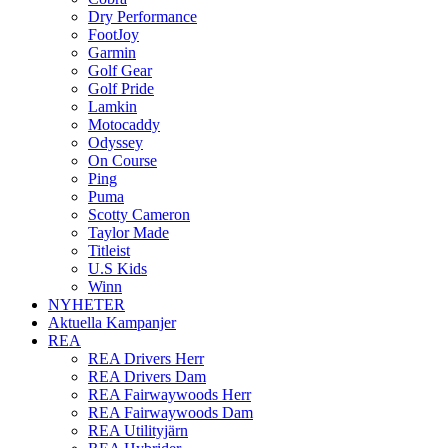
Dry Performance
FootJoy
Garmin
Golf Gear
Golf Pride
Lamkin
Motocaddy
Odyssey
On Course
Ping
Puma
Scotty Cameron
Taylor Made
Titleist
U.S Kids
Winn
NYHETER
Aktuella Kampanjer
REA
REA Drivers Herr
REA Drivers Dam
REA Fairwaywoods Herr
REA Fairwaywoods Dam
REA Utilityjärn