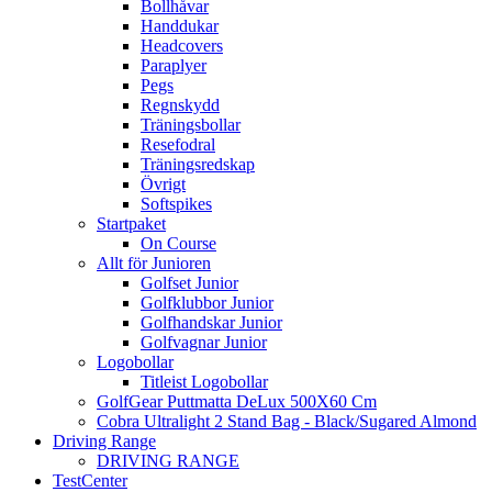
Bollhåvar
Handdukar
Headcovers
Paraplyer
Pegs
Regnskydd
Träningsbollar
Resefodral
Träningsredskap
Övrigt
Softspikes
Startpaket
On Course
Allt för Junioren
Golfset Junior
Golfklubbor Junior
Golfhandskar Junior
Golfvagnar Junior
Logobollar
Titleist Logobollar
GolfGear Puttmatta DeLux 500X60 Cm
Cobra Ultralight 2 Stand Bag - Black/Sugared Almond
Driving Range
DRIVING RANGE
TestCenter