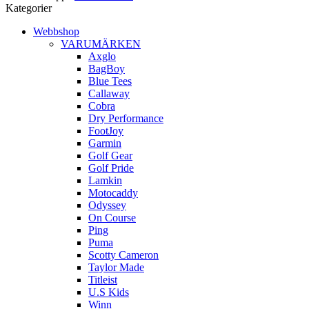
Kategorier
Webbshop
VARUMÄRKEN
Axglo
BagBoy
Blue Tees
Callaway
Cobra
Dry Performance
FootJoy
Garmin
Golf Gear
Golf Pride
Lamkin
Motocaddy
Odyssey
On Course
Ping
Puma
Scotty Cameron
Taylor Made
Titleist
U.S Kids
Winn