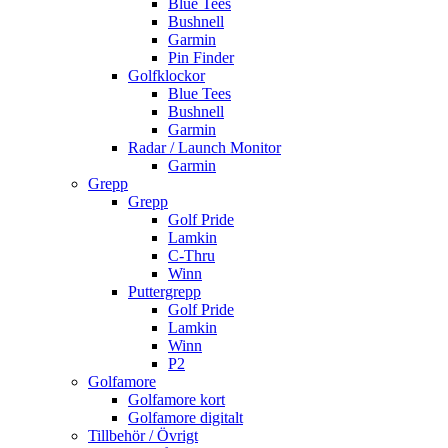
Blue Tees
Bushnell
Garmin
Pin Finder
Golfklockor
Blue Tees
Bushnell
Garmin
Radar / Launch Monitor
Garmin
Grepp
Grepp
Golf Pride
Lamkin
C-Thru
Winn
Puttergrepp
Golf Pride
Lamkin
Winn
P2
Golfamore
Golfamore kort
Golfamore digitalt
Tillbehör / Övrigt