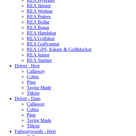
REA Hybrider
REA Järnset
REA Wedgar
REA Putters
REA Bollar
REA Bagar
REA Handskar
REA Golfskor
REA Golfvagnar
REA GPS, Kikare & Golfklockor
REA Junior
REA Startset
Driver - Herr
Callaway
Cobra
Ping
Taylor Made
Titleist
Driver - Dam
Callaway
Cobra
Ping
Taylor Made
Titleist
Fairwaywoods - Herr