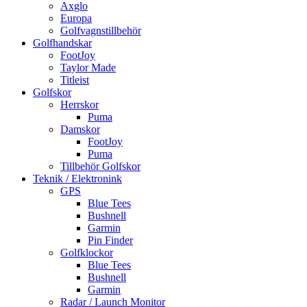
Axglo
Europa
Golfvagnstillbehör
Golfhandskar
FootJoy
Taylor Made
Titleist
Golfskor
Herrskor
Puma
Damskor
FootJoy
Puma
Tillbehör Golfskor
Teknik / Elektronink
GPS
Blue Tees
Bushnell
Garmin
Pin Finder
Golfklockor
Blue Tees
Bushnell
Garmin
Radar / Launch Monitor