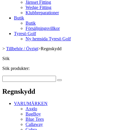
Järnset Fitting
Wedge Fitting
Klubbreparationer
Butik
Butik
Försäljningsvillkor
Tyresö Golf
Ny hemsida Tyresö Golf
>
Tillbehör / Övrigt
>
Regnskydd
Sök
Sök produkter:
Regnskydd
VARUMÄRKEN
Axglo
BagBoy
Blue Tees
Callaway
Cobra