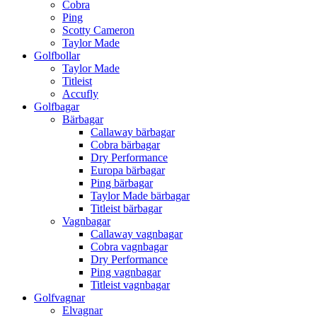
Cobra
Ping
Scotty Cameron
Taylor Made
Golfbollar
Taylor Made
Titleist
Accufly
Golfbagar
Bärbagar
Callaway bärbagar
Cobra bärbagar
Dry Performance
Europa bärbagar
Ping bärbagar
Taylor Made bärbagar
Titleist bärbagar
Vagnbagar
Callaway vagnbagar
Cobra vagnbagar
Dry Performance
Ping vagnbagar
Titleist vagnbagar
Golfvagnar
Elvagnar