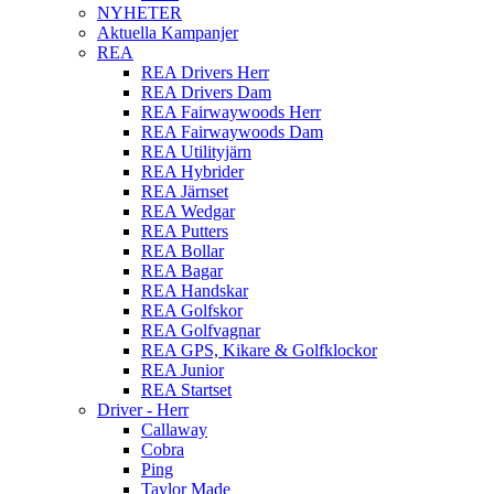
NYHETER
Aktuella Kampanjer
REA
REA Drivers Herr
REA Drivers Dam
REA Fairwaywoods Herr
REA Fairwaywoods Dam
REA Utilityjärn
REA Hybrider
REA Järnset
REA Wedgar
REA Putters
REA Bollar
REA Bagar
REA Handskar
REA Golfskor
REA Golfvagnar
REA GPS, Kikare & Golfklockor
REA Junior
REA Startset
Driver - Herr
Callaway
Cobra
Ping
Taylor Made