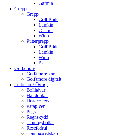
Garmin
Grepp
Grepp
Golf Pride
Lamkin
C-Thru
Winn
Puttergrepp
Golf Pride
Lamkin
Winn
P2
Golfamore
Golfamore kort
Golfamore digitalt
Tillbehör / Övrigt
Bollhåvar
Handdukar
Headcovers
Paraplyer
Pegs
Regnskydd
Träningsbollar
Resefodral
Träningsredskap