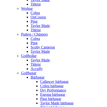
Titleist
Wedgar
Cobra
OnCourse
Ping
Taylor Made
Titleist
Putters / Chippers
Cobra
Ping
Scotty Cameron
Taylor Made
Golfbollar
Taylor Made
Titleist
Accufly
Golfbagar
Bärbagar
Callaway bärbagar
Cobra bärbagar
Dry Performance
Europa bärbagar
Ping bärbagar
Taylor Made bärbagar