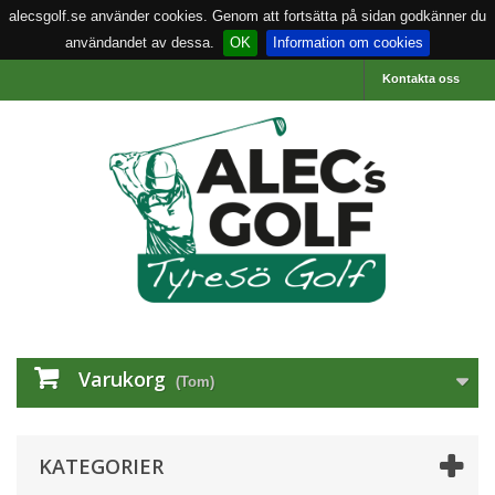
alecsgolf.se använder cookies. Genom att fortsätta på sidan godkänner du
användandet av dessa.
OK
Information om cookies
Kontakta oss
Varukorg
(Tom)
KATEGORIER