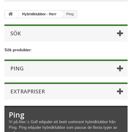
Hybridklubbor - Herr
Ping
SÖK
Sök produkter:
PING
EXTRAPRISER
Ping
Vi på Alec´s Golf erbjuder ett brett sortiment hybridklubbor från
Ping. Ping erbjuder hybridklubbor som passar de flesta typer av