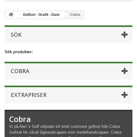
Golfset - Grafit - Dam
Cobra
SÖK
Sök produkter:
COBRA
EXTRAPRISER
Cobra
Vi på Alec´s Golf erbjuder ett brett sortiment golfset från Cobra.
Golfset för såväl låghandicapare som medelhandicapare. Cobra