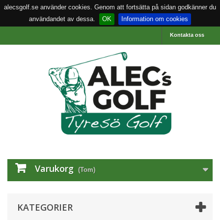
alecsgolf.se använder cookies. Genom att fortsätta på sidan godkänner du
användandet av dessa.
OK
Information om cookies
Kontakta oss
Varukorg
(Tom)
KATEGORIER