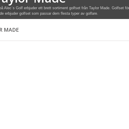
på Alec´s Golf erbjuder ett brett sortiment golfset från Taylor Made. Golfset
e erbjuder golfset som passar dem flesta typer av golfare.
R MADE