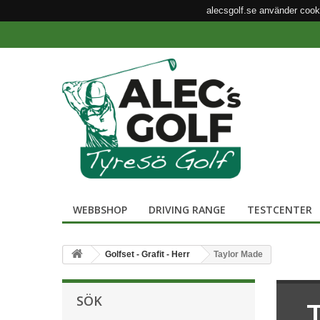
alecsgolf.se använder cook
WEBBSHOP
DRIVING RANGE
TESTCENTER
Golfset - Grafit - Herr
Taylor Made
SÖK