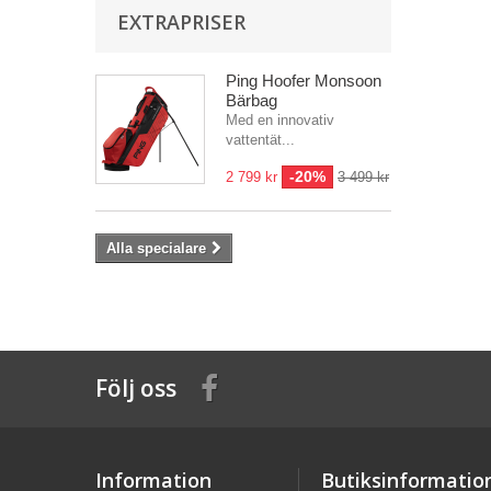
EXTRAPRISER
Ping Hoofer Monsoon
Bärbag
Med en innovativ
vattentät...
-20%
2 799 kr
3 499 kr
Alla specialare
Följ oss
Information
Butiksinformatio