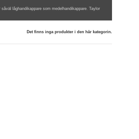
 för såväl låghandikappare som medelhandikappare. Taylor
Det finns inga produkter i den här kategorin.