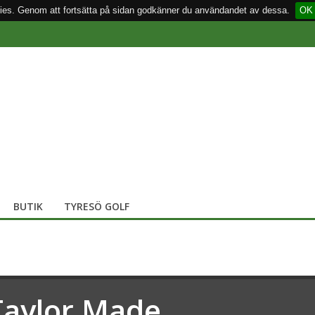
ies. Genom att fortsätta på sidan godkänner du användandet av dessa.
OK
BUTIK
TYRESÖ GOLF
Taylor Made