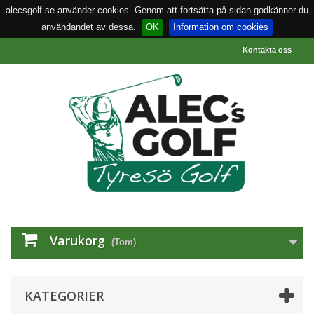
alecsgolf.se använder cookies. Genom att fortsätta på sidan godkänner du
användandet av dessa.
OK
Information om cookies
Kontakta oss
Varukorg
(Tom)
KATEGORIER