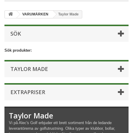
VARUMÄRKEN
Taylor Made
SÖK
Sök produkter:
TAYLOR MADE
EXTRAPRISER
Taylor Made
Vi på Alec's Golf erbjuder ett brett sortiment från de ledande
leverantörerna av golfutrustning. Olika typer av klubbor, bollar,