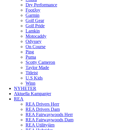
Dry Performance
FootJoy
Garmin
Golf Gear
Golf Pride
Lamkin
Motocaddy
Odyssey
On Course
Ping
Puma
Scotty Cameron
Taylor Made
Titleist
U.S Kids
Winn
NYHETER
Aktuella Kampanjer
REA
REA Drivers Herr
REA Drivers Dam
REA Fairwaywoods Herr
REA Fairwaywoods Dam
REA Utilityjärn