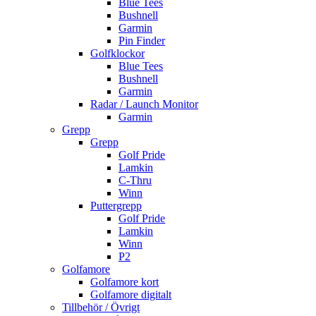
Blue Tees
Bushnell
Garmin
Pin Finder
Golfklockor
Blue Tees
Bushnell
Garmin
Radar / Launch Monitor
Garmin
Grepp
Grepp
Golf Pride
Lamkin
C-Thru
Winn
Puttergrepp
Golf Pride
Lamkin
Winn
P2
Golfamore
Golfamore kort
Golfamore digitalt
Tillbehör / Övrigt