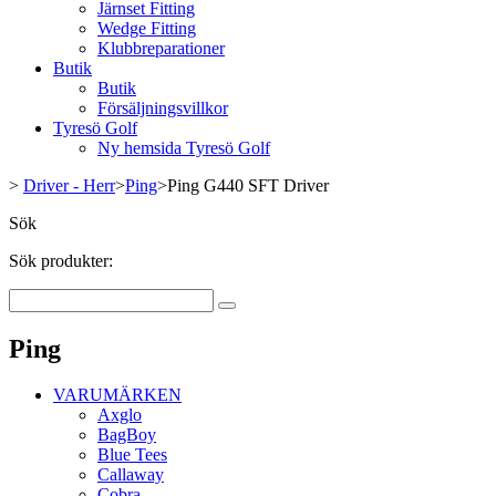
Järnset Fitting
Wedge Fitting
Klubbreparationer
Butik
Butik
Försäljningsvillkor
Tyresö Golf
Ny hemsida Tyresö Golf
>
Driver - Herr
>
Ping
>
Ping G440 SFT Driver
Sök
Sök produkter:
Ping
VARUMÄRKEN
Axglo
BagBoy
Blue Tees
Callaway
Cobra