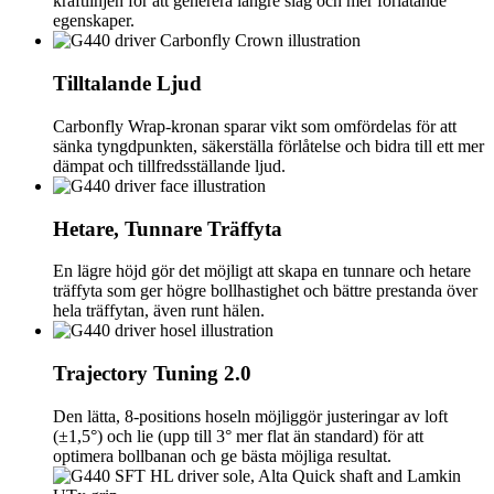
kraftlinjen för att generera längre slag och mer förlåtande
egenskaper.
Tilltalande Ljud
Carbonfly Wrap-kronan sparar vikt som omfördelas för att
sänka tyngdpunkten, säkerställa förlåtelse och bidra till ett mer
dämpat och tillfredsställande ljud.
Hetare, Tunnare Träffyta
En lägre höjd gör det möjligt att skapa en tunnare och hetare
träffyta som ger högre bollhastighet och bättre prestanda över
hela träffytan, även runt hälen.
Trajectory Tuning 2.0
Den lätta, 8-positions hoseln möjliggör justeringar av loft
(±1,5°) och lie (upp till 3° mer flat än standard) för att
optimera bollbanan och ge bästa möjliga resultat.