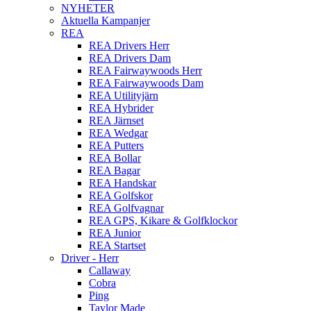
NYHETER
Aktuella Kampanjer
REA
REA Drivers Herr
REA Drivers Dam
REA Fairwaywoods Herr
REA Fairwaywoods Dam
REA Utilityjärn
REA Hybrider
REA Järnset
REA Wedgar
REA Putters
REA Bollar
REA Bagar
REA Handskar
REA Golfskor
REA Golfvagnar
REA GPS, Kikare & Golfklockor
REA Junior
REA Startset
Driver - Herr
Callaway
Cobra
Ping
Taylor Made