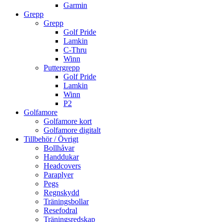
Garmin
Grepp
Grepp
Golf Pride
Lamkin
C-Thru
Winn
Puttergrepp
Golf Pride
Lamkin
Winn
P2
Golfamore
Golfamore kort
Golfamore digitalt
Tillbehör / Övrigt
Bollhåvar
Handdukar
Headcovers
Paraplyer
Pegs
Regnskydd
Träningsbollar
Resefodral
Träningsredskap