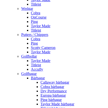
Titleist
Wedgar
Cobra
OnCourse
Ping
Taylor Made
Titleist
Putters / Chippers
Cobra
Ping
Scotty Cameron
Taylor Made
Golfbollar
Taylor Made
Titleist
Accufly
Golfbagar
Bärbagar
Callaway bärbagar
Cobra bärbagar
Dry Performance
Europa bärbagar
Ping bärbagar
Taylor Made bärbagar