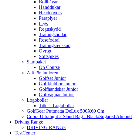
Bollhåvar
Handdukar
Headcovers
Paraplyer
Pegs
Regnskydd
Träningsbollar
Resefodral
Träningsredskap
Övrigt
Softspikes
Startpaket
On Course
Allt för Junioren
Golfset Junior
Golfklubbor Junior
Golfhandskar Junior
Golfvagnar Junior
Logobollar
Titleist Logobollar
GolfGear Puttmatta DeLux 500X60 Cm
Cobra Ultralight 2 Stand Bag - Black/Sugared Almond
Driving Range
DRIVING RANGE
TestCenter