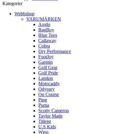
Kategorier
Webbshop
VARUMÄRKEN
Axglo
BagBoy
Blue Tees
Callaway
Cobra
Dry Performance
FootJoy
Garmin
Golf Gear
Golf Pride
Lamkin
Motocaddy
Odyssey
On Course
Ping
Puma
Scotty Cameron
Taylor Made
Titleist
U.S Kids
Winn