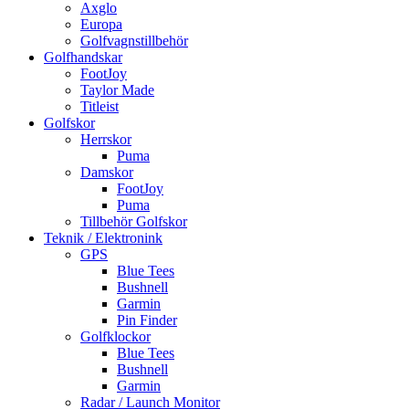
Axglo
Europa
Golfvagnstillbehör
Golfhandskar
FootJoy
Taylor Made
Titleist
Golfskor
Herrskor
Puma
Damskor
FootJoy
Puma
Tillbehör Golfskor
Teknik / Elektronink
GPS
Blue Tees
Bushnell
Garmin
Pin Finder
Golfklockor
Blue Tees
Bushnell
Garmin
Radar / Launch Monitor