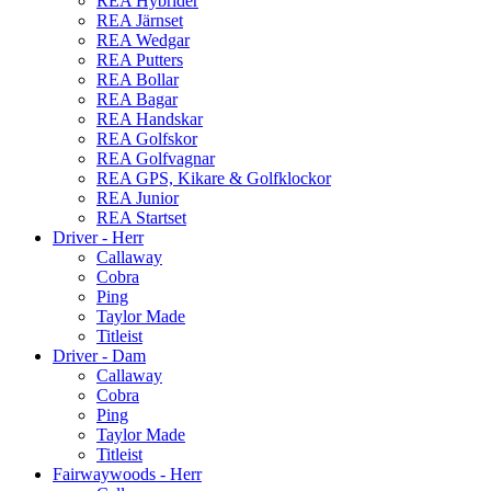
REA Hybrider
REA Järnset
REA Wedgar
REA Putters
REA Bollar
REA Bagar
REA Handskar
REA Golfskor
REA Golfvagnar
REA GPS, Kikare & Golfklockor
REA Junior
REA Startset
Driver - Herr
Callaway
Cobra
Ping
Taylor Made
Titleist
Driver - Dam
Callaway
Cobra
Ping
Taylor Made
Titleist
Fairwaywoods - Herr