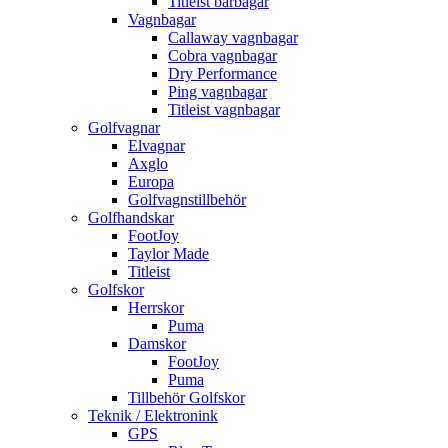
Titleist bärbagar
Vagnbagar
Callaway vagnbagar
Cobra vagnbagar
Dry Performance
Ping vagnbagar
Titleist vagnbagar
Golfvagnar
Elvagnar
Axglo
Europa
Golfvagnstillbehör
Golfhandskar
FootJoy
Taylor Made
Titleist
Golfskor
Herrskor
Puma
Damskor
FootJoy
Puma
Tillbehör Golfskor
Teknik / Elektronink
GPS