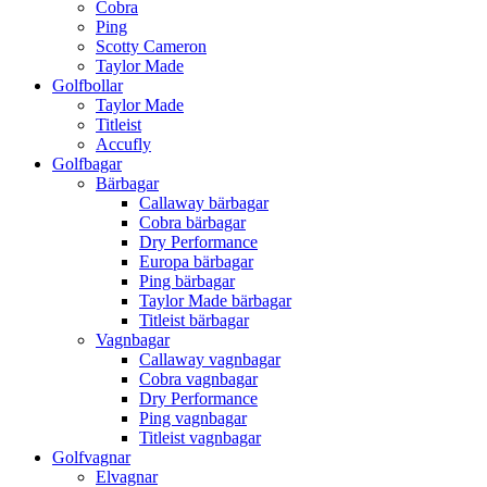
Cobra
Ping
Scotty Cameron
Taylor Made
Golfbollar
Taylor Made
Titleist
Accufly
Golfbagar
Bärbagar
Callaway bärbagar
Cobra bärbagar
Dry Performance
Europa bärbagar
Ping bärbagar
Taylor Made bärbagar
Titleist bärbagar
Vagnbagar
Callaway vagnbagar
Cobra vagnbagar
Dry Performance
Ping vagnbagar
Titleist vagnbagar
Golfvagnar
Elvagnar