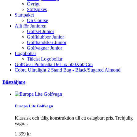
Övrigt
Softspikes
Startpaket
On Course
Allt för Junioren
Golfset Junior
Golfklubbor Junior
Golfhandskar Junior
Golfvagnar Junior
Logobollar
Titleist Logobollar
GolfGear Puttmatta DeLux 500X60 Cm
Cobra Ultralight 2 Stand Bag - Black/Sugared Almond
Bästsäljare
Europa Lite Golfvagn
Klassisk och tålig konstruktion till ett oslagbart pris. Trehjulig
vagn...
1 399 kr