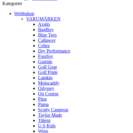
Kategorier
Webbshop
VARUMÄRKEN
Axglo
BagBoy
Blue Tees
Callaway
Cobra
Dry Performance
FootJoy
Garmin
Golf Gear
Golf Pride
Lamkin
Motocaddy
Odyssey
On Course
Ping
Puma
Scotty Cameron
Taylor Made
Titleist
U.S Kids
Winn