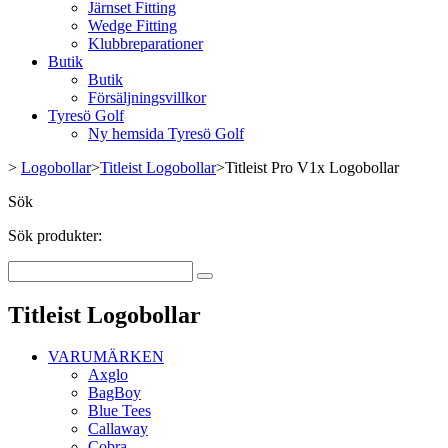
Järnset Fitting
Wedge Fitting
Klubbreparationer
Butik
Butik
Försäljningsvillkor
Tyresö Golf
Ny hemsida Tyresö Golf
>
Logobollar
>
Titleist Logobollar
>
Titleist Pro V1x Logobollar
Sök
Sök produkter:
Titleist Logobollar
VARUMÄRKEN
Axglo
BagBoy
Blue Tees
Callaway
Cobra