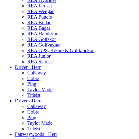
REA Hybrider
REA Järnset
REA Wedgar
REA Putters
REA Bollar
REA Bagar
REA Handskar
REA Golfskor
REA Golfvagnar
REA GPS, Kikare & Golfklockor
REA Junior
REA Startset
Driver - Herr
Callaway
Cobra
Ping
Taylor Made
Titleist
Driver - Dam
Callaway
Cobra
Ping
Taylor Made
Titleist
Fairwaywoods - Herr