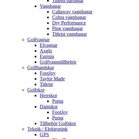
Titleist bärbagar
Vagnbagar
Callaway vagnbagar
Cobra vagnbagar
Dry Performance
Ping vagnbagar
Titleist vagnbagar
Golfvagnar
Elvagnar
Axglo
Europa
Golfvagnstillbehör
Golfhandskar
FootJoy
Taylor Made
Titleist
Golfskor
Herrskor
Puma
Damskor
FootJoy
Puma
Tillbehör Golfskor
Teknik / Elektronink
GPS