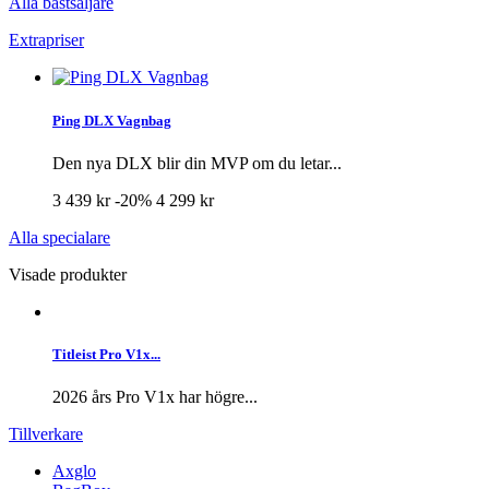
Alla bästsäljare
Extrapriser
Ping DLX Vagnbag
Den nya DLX blir din MVP om du letar...
3 439 kr
-20%
4 299 kr
Alla specialare
Visade produkter
Titleist Pro V1x...
2026 års Pro V1x har högre...
Tillverkare
Axglo