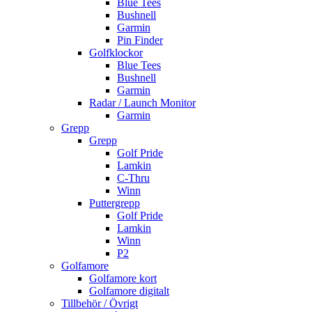
Blue Tees
Bushnell
Garmin
Pin Finder
Golfklockor
Blue Tees
Bushnell
Garmin
Radar / Launch Monitor
Garmin
Grepp
Grepp
Golf Pride
Lamkin
C-Thru
Winn
Puttergrepp
Golf Pride
Lamkin
Winn
P2
Golfamore
Golfamore kort
Golfamore digitalt
Tillbehör / Övrigt