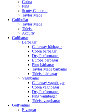
Cobra
Ping
Scotty Cameron
Taylor Made
Golfbollar
Taylor Made
Titleist
Accufly
Golfbagar
Bärbagar
Callaway bärbagar
Cobra bärbagar
Dry Performance
Europa bärbagar
Ping bärbagar
Taylor Made bärbagar
Titleist bärbagar
Vagnbagar
Callaway vagnbagar
Cobra vagnbagar
Dry Performance
Ping vagnbagar
Titleist vagnbagar
Golfvagnar
Elvagnar