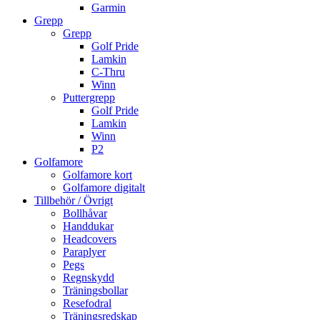
Garmin
Grepp
Grepp
Golf Pride
Lamkin
C-Thru
Winn
Puttergrepp
Golf Pride
Lamkin
Winn
P2
Golfamore
Golfamore kort
Golfamore digitalt
Tillbehör / Övrigt
Bollhåvar
Handdukar
Headcovers
Paraplyer
Pegs
Regnskydd
Träningsbollar
Resefodral
Träningsredskap