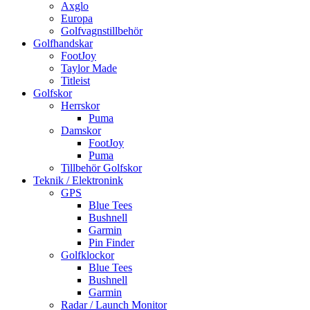
Axglo
Europa
Golfvagnstillbehör
Golfhandskar
FootJoy
Taylor Made
Titleist
Golfskor
Herrskor
Puma
Damskor
FootJoy
Puma
Tillbehör Golfskor
Teknik / Elektronink
GPS
Blue Tees
Bushnell
Garmin
Pin Finder
Golfklockor
Blue Tees
Bushnell
Garmin
Radar / Launch Monitor