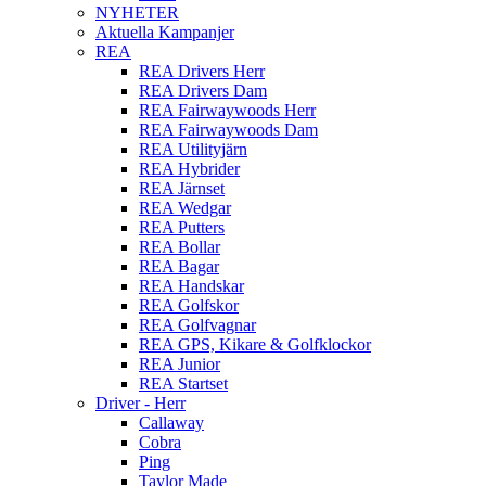
NYHETER
Aktuella Kampanjer
REA
REA Drivers Herr
REA Drivers Dam
REA Fairwaywoods Herr
REA Fairwaywoods Dam
REA Utilityjärn
REA Hybrider
REA Järnset
REA Wedgar
REA Putters
REA Bollar
REA Bagar
REA Handskar
REA Golfskor
REA Golfvagnar
REA GPS, Kikare & Golfklockor
REA Junior
REA Startset
Driver - Herr
Callaway
Cobra
Ping
Taylor Made