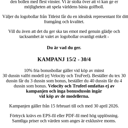
den bollen med flest vinster. Vi är stolta över att vi kan ge er
möjligheten att spela världens bästa golfboll.
Väljer du logobollar från Titleist får du en idealisk representant för d
framgång och kvalitet.
Vill du även att det du ger ska tas emot med genuin glädje och
tacksamhet är valet av logobollar ovanligt enkelt -
Du är vad du ger.
KAMPANJ 15/2 - 30/4
10% fria bonusbollar gäller vid köp av minst
30 dussin valfri modell (ej Velocity och TruFeel). Beställer du tex 30
dussin får du 3 dussin som bonus, beställer du 40 dussin får du 4
dussin som bonus.
Velocity och Trufeel omfattas ej av
kampanjen och inga bonusdussin ingår
vid
köp av de modellerna.
Kampanjen gäller från 15 februari till och med 30 april 2026.
Förtryck krävs en EPS-fil eller PDF-fil med hög upplösning.
Samtliga priser och värden som anges är exklusive moms.