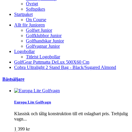
Övrigt
Softspikes
Startpaket
On Course
Allt för Junioren
Golfset Junior
Golfklubbor Junior
Golfhandskar Junior
Golfvagnar Junior
Logobollar
Titleist Logobollar
GolfGear Puttmatta DeLux 500X60 Cm
Cobra Ultralight 2 Stand Bag - Black/Sugared Almond
Bästsäljare
Europa Lite Golfvagn
Klassisk och tålig konstruktion till ett oslagbart pris. Trehjulig
vagn...
1 399 kr