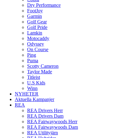
Dry Performance
FootJoy
Garmin
Golf Gear
Golf Pride
Lamkin
Motocaddy
Odyssey
On Course
Ping
Puma
Scotty Cameron
Taylor Made
Titleist
U.S Kids
Winn
NYHETER
Aktuella Kampanjer
REA
REA Drivers Herr
REA Drivers Dam
REA Fairwaywoods Herr
REA Fairwaywoods Dam
REA Utilityjärn