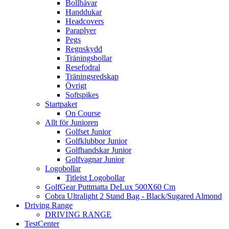
Bollhåvar
Handdukar
Headcovers
Paraplyer
Pegs
Regnskydd
Träningsbollar
Resefodral
Träningsredskap
Övrigt
Softspikes
Startpaket
On Course
Allt för Junioren
Golfset Junior
Golfklubbor Junior
Golfhandskar Junior
Golfvagnar Junior
Logobollar
Titleist Logobollar
GolfGear Puttmatta DeLux 500X60 Cm
Cobra Ultralight 2 Stand Bag - Black/Sugared Almond
Driving Range
DRIVING RANGE
TestCenter