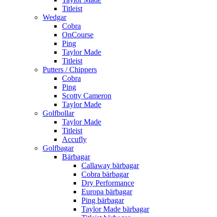
Titleist
Wedgar
Cobra
OnCourse
Ping
Taylor Made
Titleist
Putters / Chippers
Cobra
Ping
Scotty Cameron
Taylor Made
Golfbollar
Taylor Made
Titleist
Accufly
Golfbagar
Bärbagar
Callaway bärbagar
Cobra bärbagar
Dry Performance
Europa bärbagar
Ping bärbagar
Taylor Made bärbagar