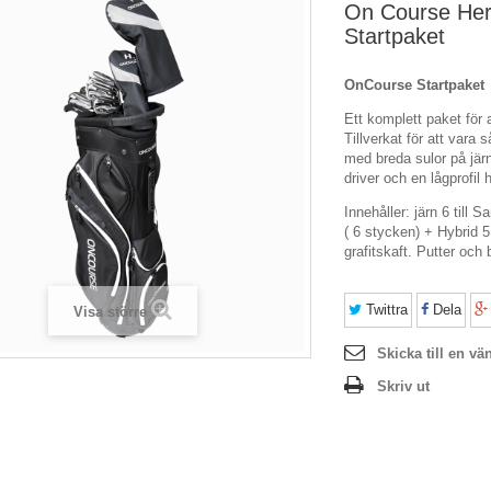
On Course Herr
Startpaket
OnCourse Startpaket
Ett komplett paket för a
Tillverkat för att vara 
med breda sulor på jär
driver och en lågprofil 
Innehåller: järn 6 till
( 6 stycken) + Hybrid 
grafitskaft. Putter och
Twittra
Dela
Visa större
Skicka till en vä
Skriv ut