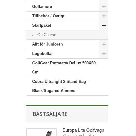
Golfamore
Tillbehör / Övrigt
Startpaket
On Course
Allt för Junioren
Logobollar
GolfGear Puttmatta DeLux 500X60
Cm
Cobra Ultralight 2 Stand Bag -
Black/Sugared Almond
BÄSTSÄLJARE
Europa Lite Golfvagn
Klassisk och tålig