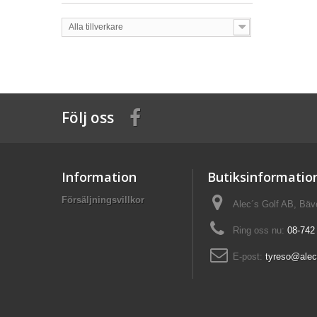
Alla tillverkare
Följ oss
Information
Butiksinformatio
Försäljningsvillkor
Alec´s Golf AB, Bä
Ring oss nu:
08-742
E-post:
tyreso@alec