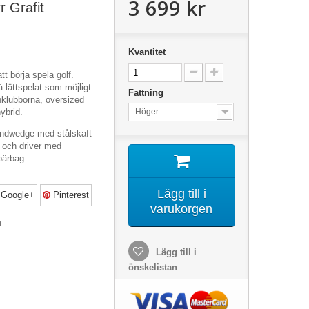
3 699 kr
 Grafit
Kvantitet
tt börja spela golf.
så lättspelat som möjligt
Fattning
nklubborna, oversized
hybrid.
Höger
 Sandwedge med stålskaft
5 och driver med
 bärbag
Lägg till i
Google+
Pinterest
varukorgen
n
Lägg till i
önskelistan