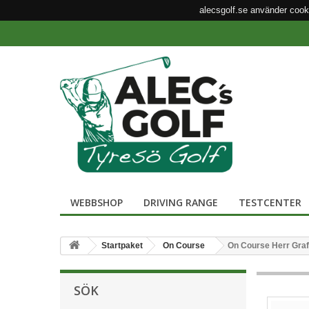
alecsgolf.se använder cook
WEBBSHOP
DRIVING RANGE
TESTCENTER
Startpaket
On Course
On Course Herr Grafi
SÖK