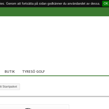
ies. Genom att fortsätta på sidan godkänner du användandet av dessa.
OK
BUTIK
TYRESÖ GOLF
t Startpaket