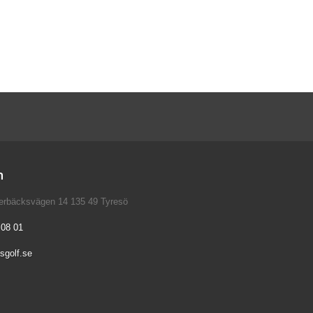
n
verbäcksvägen 14 135 49 Tyresö
 08 01
sgolf.se