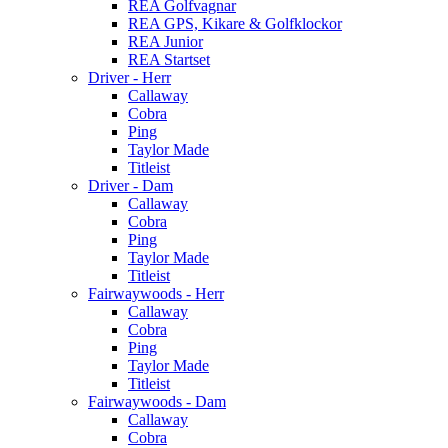
REA Golfvagnar
REA GPS, Kikare & Golfklockor
REA Junior
REA Startset
Driver - Herr
Callaway
Cobra
Ping
Taylor Made
Titleist
Driver - Dam
Callaway
Cobra
Ping
Taylor Made
Titleist
Fairwaywoods - Herr
Callaway
Cobra
Ping
Taylor Made
Titleist
Fairwaywoods - Dam
Callaway
Cobra