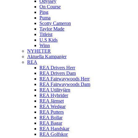
Odyssey
On Course
Ping
Puma
Scotty Cameron
Taylor Made
Titleist
U.S Kids
Winn
NYHETER
Aktuella Kampanjer
REA
REA Drivers Herr
REA Drivers Dam
REA Fairwaywoods Herr
REA Fairwaywoods Dam
REA Utilityjärn
REA Hybrider
REA Järnset
REA Wedgar
REA Putters
REA Bollar
REA Bagar
REA Handskar
REA Golfskor