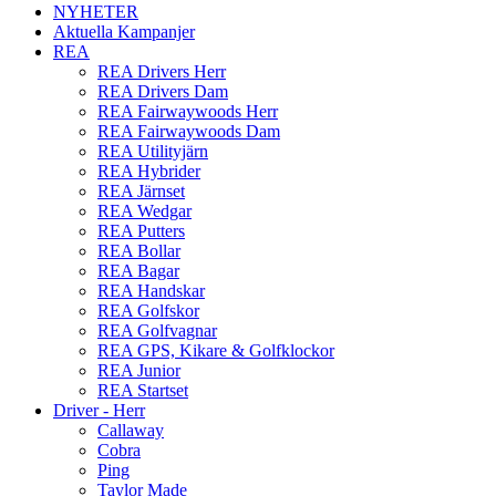
NYHETER
Aktuella Kampanjer
REA
REA Drivers Herr
REA Drivers Dam
REA Fairwaywoods Herr
REA Fairwaywoods Dam
REA Utilityjärn
REA Hybrider
REA Järnset
REA Wedgar
REA Putters
REA Bollar
REA Bagar
REA Handskar
REA Golfskor
REA Golfvagnar
REA GPS, Kikare & Golfklockor
REA Junior
REA Startset
Driver - Herr
Callaway
Cobra
Ping
Taylor Made