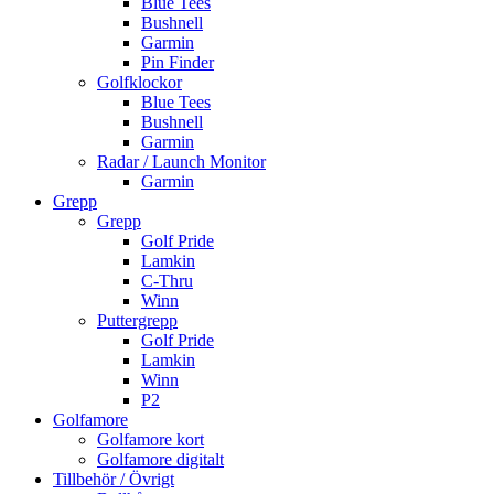
Blue Tees
Bushnell
Garmin
Pin Finder
Golfklockor
Blue Tees
Bushnell
Garmin
Radar / Launch Monitor
Garmin
Grepp
Grepp
Golf Pride
Lamkin
C-Thru
Winn
Puttergrepp
Golf Pride
Lamkin
Winn
P2
Golfamore
Golfamore kort
Golfamore digitalt
Tillbehör / Övrigt