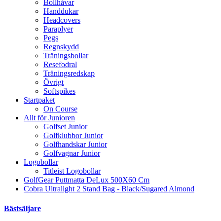
Bollhåvar
Handdukar
Headcovers
Paraplyer
Pegs
Regnskydd
Träningsbollar
Resefodral
Träningsredskap
Övrigt
Softspikes
Startpaket
On Course
Allt för Junioren
Golfset Junior
Golfklubbor Junior
Golfhandskar Junior
Golfvagnar Junior
Logobollar
Titleist Logobollar
GolfGear Puttmatta DeLux 500X60 Cm
Cobra Ultralight 2 Stand Bag - Black/Sugared Almond
Bästsäljare