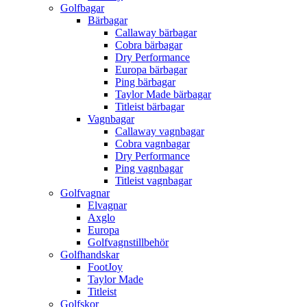
Golfbagar
Bärbagar
Callaway bärbagar
Cobra bärbagar
Dry Performance
Europa bärbagar
Ping bärbagar
Taylor Made bärbagar
Titleist bärbagar
Vagnbagar
Callaway vagnbagar
Cobra vagnbagar
Dry Performance
Ping vagnbagar
Titleist vagnbagar
Golfvagnar
Elvagnar
Axglo
Europa
Golfvagnstillbehör
Golfhandskar
FootJoy
Taylor Made
Titleist
Golfskor