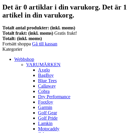
Det är
0
artiklar i din varukorg.
Det är 1
artikel in din varukorg.
Totalt antal produkter: (inkl. moms)
Totalt frakt: (inkl. moms)
Gratis frakt!
Totalt: (inkl. moms)
Fortsätt shoppa
Gå till kassan
Kategorier
Webbshop
VARUMÄRKEN
Axglo
BagBoy
Blue Tees
Callaway
Cobra
Dry Performance
FootJoy
Garmin
Golf Gear
Golf Pride
Lamkin
Motocaddy