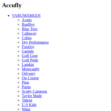
Accufly
VARUMÄRKEN
Axglo
BagBoy
Blue Tees
Callaway
Cobra
Dry Performance
FootJoy
Garmin
Golf Gear
Golf Pride
Lamkin
Motocaddy
Odyssey
On Course
Ping
Puma
Scotty Cameron
Taylor Made
Titleist
U.S Kids
Winn