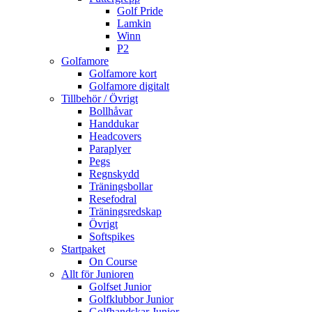
Golf Pride
Lamkin
Winn
P2
Golfamore
Golfamore kort
Golfamore digitalt
Tillbehör / Övrigt
Bollhåvar
Handdukar
Headcovers
Paraplyer
Pegs
Regnskydd
Träningsbollar
Resefodral
Träningsredskap
Övrigt
Softspikes
Startpaket
On Course
Allt för Junioren
Golfset Junior
Golfklubbor Junior
Golfhandskar Junior