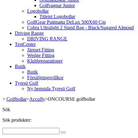
Golfvagnar Junior
Logobollar
Titleist Logobollar
GolfGear Puttmatta DeLux 500X60 Cm
Cobra Ultralight 2 Stand Bag - Black/Sugared Almond
Driving Range
DRIVING RANGE
TestCenter
Järnset Fitting
Wedge Fitting
Klubbreparationer
Butik
Butik
Försäljningsvillkor
Tyresö Golf
Ny hemsida Tyresö Golf
>
Golfbollar
>
Accufly
>
ONCOURSE golfbollar
Sök
Sök produkter: