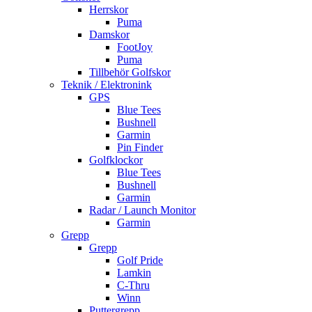
Herrskor
Puma
Damskor
FootJoy
Puma
Tillbehör Golfskor
Teknik / Elektronink
GPS
Blue Tees
Bushnell
Garmin
Pin Finder
Golfklockor
Blue Tees
Bushnell
Garmin
Radar / Launch Monitor
Garmin
Grepp
Grepp
Golf Pride
Lamkin
C-Thru
Winn
Puttergrepp