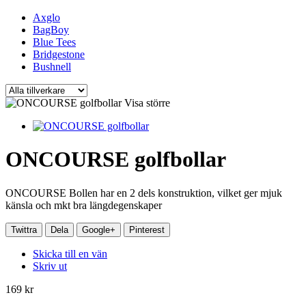
Axglo
BagBoy
Blue Tees
Bridgestone
Bushnell
Visa större
ONCOURSE golfbollar
ONCOURSE Bollen har en 2 dels konstruktion, vilket ger mjuk
känsla och mkt bra längdegenskaper
Twittra
Dela
Google+
Pinterest
Skicka till en vän
Skriv ut
169 kr