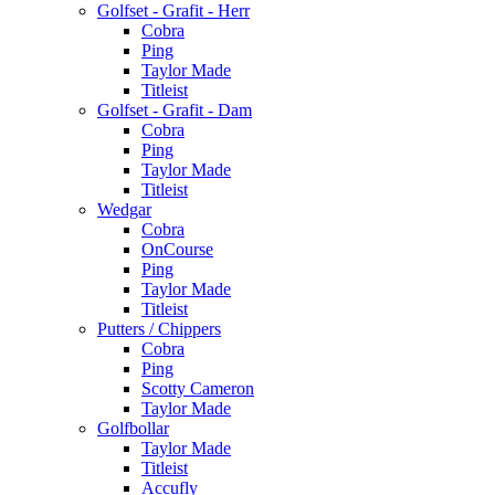
Golfset - Grafit - Herr
Cobra
Ping
Taylor Made
Titleist
Golfset - Grafit - Dam
Cobra
Ping
Taylor Made
Titleist
Wedgar
Cobra
OnCourse
Ping
Taylor Made
Titleist
Putters / Chippers
Cobra
Ping
Scotty Cameron
Taylor Made
Golfbollar
Taylor Made
Titleist
Accufly