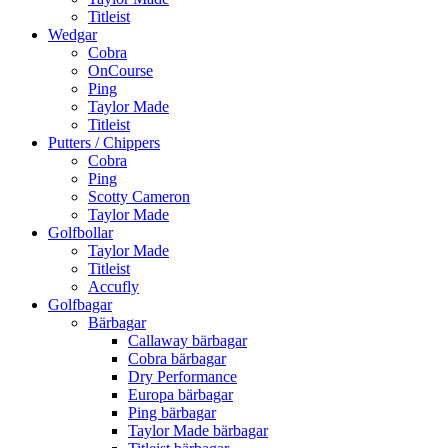
Titleist
Wedgar
Cobra
OnCourse
Ping
Taylor Made
Titleist
Putters / Chippers
Cobra
Ping
Scotty Cameron
Taylor Made
Golfbollar
Taylor Made
Titleist
Accufly
Golfbagar
Bärbagar
Callaway bärbagar
Cobra bärbagar
Dry Performance
Europa bärbagar
Ping bärbagar
Taylor Made bärbagar