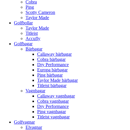
Cobra
Ping
Scotty Cameron
Taylor Made
Golfbollar
Taylor Made
Titleist
Accufly
Golfbagar
Bärbagar
Callaway bärbagar
Cobra bärbagar
Dry Performance
Europa bärbagar
Ping bärbagar
Taylor Made bärbagar
Titleist bärbagar
Vagnbagar
Callaway vagnbagar
Cobra vagnbagar
Dry Performance
Ping vagnbagar
Titleist vagnbagar
Golfvagnar
Elvagnar