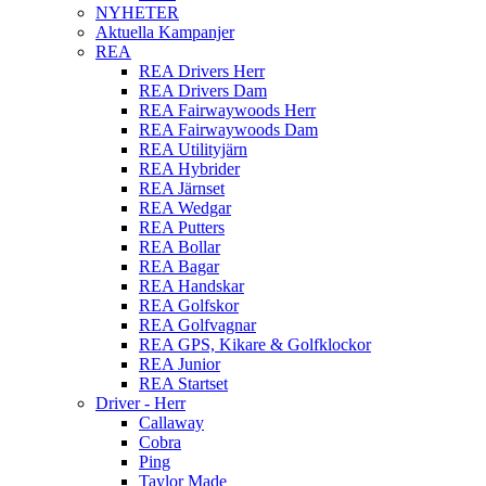
NYHETER
Aktuella Kampanjer
REA
REA Drivers Herr
REA Drivers Dam
REA Fairwaywoods Herr
REA Fairwaywoods Dam
REA Utilityjärn
REA Hybrider
REA Järnset
REA Wedgar
REA Putters
REA Bollar
REA Bagar
REA Handskar
REA Golfskor
REA Golfvagnar
REA GPS, Kikare & Golfklockor
REA Junior
REA Startset
Driver - Herr
Callaway
Cobra
Ping
Taylor Made