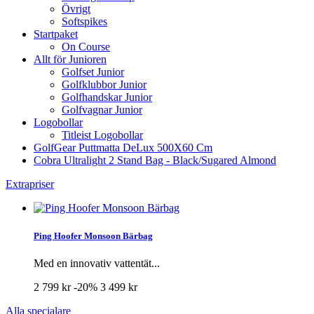
Övrigt
Softspikes
Startpaket
On Course
Allt för Junioren
Golfset Junior
Golfklubbor Junior
Golfhandskar Junior
Golfvagnar Junior
Logobollar
Titleist Logobollar
GolfGear Puttmatta DeLux 500X60 Cm
Cobra Ultralight 2 Stand Bag - Black/Sugared Almond
Extrapriser
Ping Hoofer Monsoon Bärbag
Med en innovativ vattentät...
2 799 kr
-20%
3 499 kr
Alla specialare