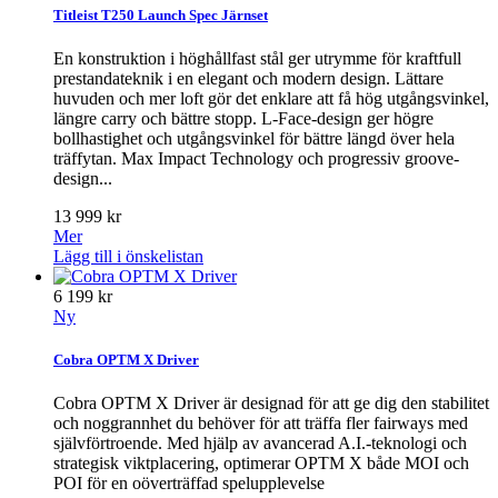
Titleist T250 Launch Spec Järnset
En konstruktion i höghållfast stål ger utrymme för kraftfull
prestandateknik i en elegant och modern design. Lättare
huvuden och mer loft gör det enklare att få hög utgångsvinkel,
längre carry och bättre stopp. L-Face-design ger högre
bollhastighet och utgångsvinkel för bättre längd över hela
träffytan. Max Impact Technology och progressiv groove-
design...
13 999 kr
Mer
Lägg till i önskelistan
6 199 kr
Ny
Cobra OPTM X Driver
Cobra OPTM X Driver är designad för att ge dig den stabilitet
och noggrannhet du behöver för att träffa fler fairways med
självförtroende. Med hjälp av avancerad A.I.-teknologi och
strategisk viktplacering, optimerar OPTM X både MOI och
POI för en oöverträffad spelupplevelse