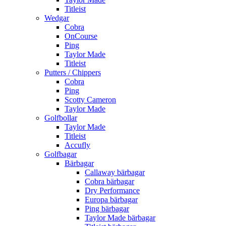
Titleist
Wedgar
Cobra
OnCourse
Ping
Taylor Made
Titleist
Putters / Chippers
Cobra
Ping
Scotty Cameron
Taylor Made
Golfbollar
Taylor Made
Titleist
Accufly
Golfbagar
Bärbagar
Callaway bärbagar
Cobra bärbagar
Dry Performance
Europa bärbagar
Ping bärbagar
Taylor Made bärbagar