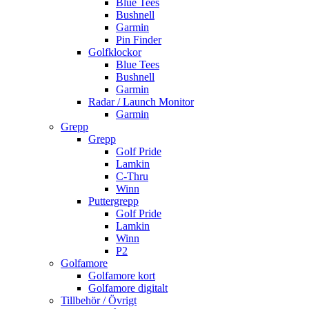
Blue Tees
Bushnell
Garmin
Pin Finder
Golfklockor
Blue Tees
Bushnell
Garmin
Radar / Launch Monitor
Garmin
Grepp
Grepp
Golf Pride
Lamkin
C-Thru
Winn
Puttergrepp
Golf Pride
Lamkin
Winn
P2
Golfamore
Golfamore kort
Golfamore digitalt
Tillbehör / Övrigt