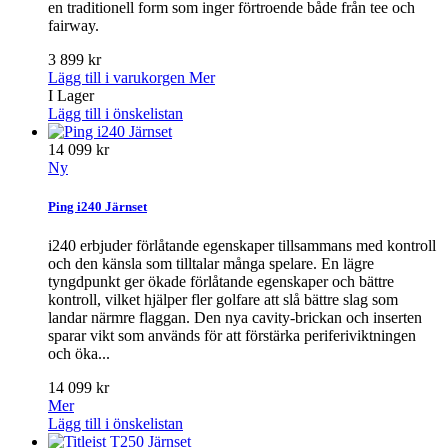
en traditionell form som inger förtroende både från tee och
fairway.
3 899 kr
Lägg till i varukorgen
Mer
I Lager
Lägg till i önskelistan
14 099 kr
Ny
Ping i240 Järnset
i240 erbjuder förlåtande egenskaper tillsammans med kontroll
och den känsla som tilltalar många spelare. En lägre
tyngdpunkt ger ökade förlåtande egenskaper och bättre
kontroll, vilket hjälper fler golfare att slå bättre slag som
landar närmre flaggan. Den nya cavity-brickan och inserten
sparar vikt som används för att förstärka periferiviktningen
och öka...
14 099 kr
Mer
Lägg till i önskelistan