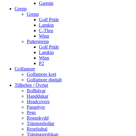
Garmin
Grepp
Grepp
Golf Pride
Lamkin
C-Thru
Winn
Puttergrepp
Golf Pride
Lamkin
Winn
P2
Golfamore
Golfamore kort
Golfamore digitalt
Tillbehör / Övrigt
Bollhåvar
Handdukar
Headcovers
Paraplyer
Pegs
Regnskydd
Träningsbollar
Resefodral
Träningsredskap