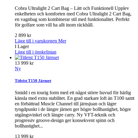
Cobra Ultralight 2 Cart Bag – Lätt och Funktionell Upplev
enkelheten och komforten med Cobra Ultralight 2 Cart Bag,
en vagnbag som kombinerar stil med funktionalitet. Perfekt
för golfare som vill ha allt inom räckhåll.
2 899 kr
Lägg till i varukorgen
Mer
I Lager
Lägg till i önskelistan
13 999 kr
Ny
Titleist T150 Järnset
Smidd i en tourig form med ett något större huvud för härlig
känsla med extra stabilitet. En grad starkare loft än T100 samt
en förbättrad Muscle Channel till järnsjuan och lägre
tyngdpunkt i de längre järnen ger högre bollhastighet, högre
utgångsvinkel och längre carry. Ny VFT-teknik och
progressiv groove-design ger konsekvent spinn och
bollhastighet...
13 999 kr