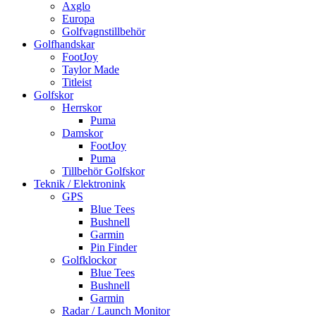
Axglo
Europa
Golfvagnstillbehör
Golfhandskar
FootJoy
Taylor Made
Titleist
Golfskor
Herrskor
Puma
Damskor
FootJoy
Puma
Tillbehör Golfskor
Teknik / Elektronink
GPS
Blue Tees
Bushnell
Garmin
Pin Finder
Golfklockor
Blue Tees
Bushnell
Garmin
Radar / Launch Monitor