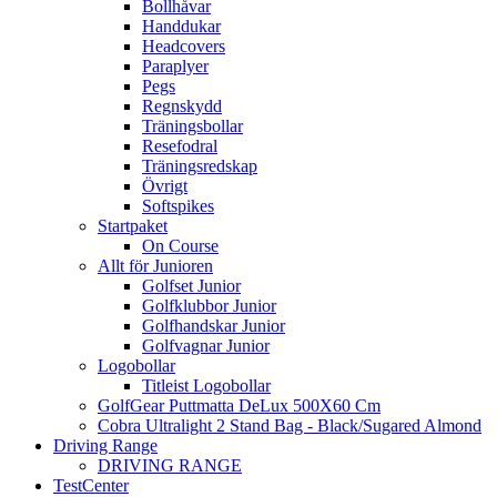
Bollhåvar
Handdukar
Headcovers
Paraplyer
Pegs
Regnskydd
Träningsbollar
Resefodral
Träningsredskap
Övrigt
Softspikes
Startpaket
On Course
Allt för Junioren
Golfset Junior
Golfklubbor Junior
Golfhandskar Junior
Golfvagnar Junior
Logobollar
Titleist Logobollar
GolfGear Puttmatta DeLux 500X60 Cm
Cobra Ultralight 2 Stand Bag - Black/Sugared Almond
Driving Range
DRIVING RANGE
TestCenter