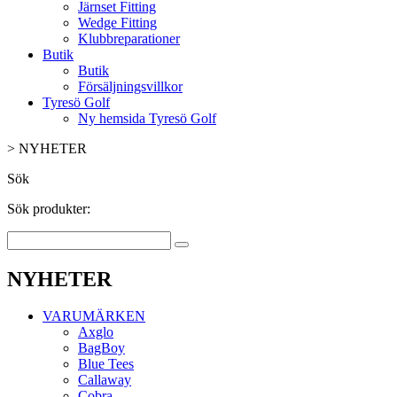
Järnset Fitting
Wedge Fitting
Klubbreparationer
Butik
Butik
Försäljningsvillkor
Tyresö Golf
Ny hemsida Tyresö Golf
>
NYHETER
Sök
Sök produkter:
NYHETER
VARUMÄRKEN
Axglo
BagBoy
Blue Tees
Callaway
Cobra