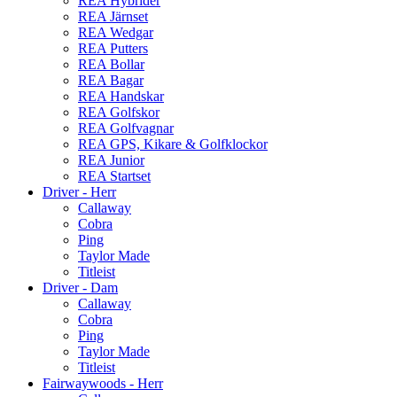
REA Hybrider
REA Järnset
REA Wedgar
REA Putters
REA Bollar
REA Bagar
REA Handskar
REA Golfskor
REA Golfvagnar
REA GPS, Kikare & Golfklockor
REA Junior
REA Startset
Driver - Herr
Callaway
Cobra
Ping
Taylor Made
Titleist
Driver - Dam
Callaway
Cobra
Ping
Taylor Made
Titleist
Fairwaywoods - Herr