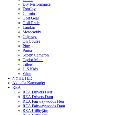
Dry Performance
FootJoy
Garmin
Golf Gear
Golf Pride
Lamkin
Motocaddy
Odyssey
On Course
Ping
Puma
Scotty Cameron
Taylor Made
Titleist
U.S Kids
Winn
NYHETER
Aktuella Kampanjer
REA
REA Drivers Herr
REA Drivers Dam
REA Fairwaywoods Herr
REA Fairwaywoods Dam
REA Utilityjärn