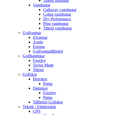
Titleist bärbagar
Vagnbagar
Callaway vagnbagar
Cobra vagnbagar
Dry Performance
Ping vagnbagar
Titleist vagnbagar
Golfvagnar
Elvagnar
Axglo
Europa
Golfvagnstillbehör
Golfhandskar
FootJoy
Taylor Made
Titleist
Golfskor
Herrskor
Puma
Damskor
FootJoy
Puma
Tillbehör Golfskor
Teknik / Elektronink
GPS