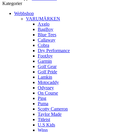
Kategorier
Webbshop
VARUMÄRKEN
Axglo
BagBoy
Blue Tees
Callaway
Cobra
Dry Performance
FootJoy
Garmin
Golf Gear
Golf Pride
Lamkin
Motocaddy
Odyssey
On Course
Ping
Puma
Scotty Cameron
Taylor Made
Titleist
U.S Kids
Winn