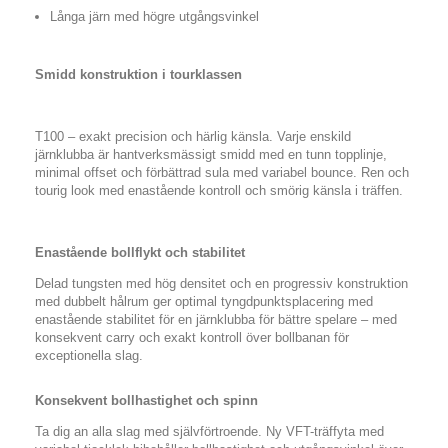
Långa järn med högre utgångsvinkel
Smidd konstruktion i tourklassen
T100 – exakt precision och härlig känsla. Varje enskild
järnklubba är hantverksmässigt smidd med en tunn topplinje,
minimal offset och förbättrad sula med variabel bounce. Ren och
tourig look med enastående kontroll och smörig känsla i träffen.
Enastående bollflykt och stabilitet
Delad tungsten med hög densitet och en progressiv konstruktion
med dubbelt hålrum ger optimal tyngdpunktsplacering med
enastående stabilitet för en järnklubba för bättre spelare – med
konsekvent carry och exakt kontroll över bollbanan för
exceptionella slag.
Konsekvent bollhastighet och spinn
Ta dig an alla slag med självförtroende. Ny VFT-träffyta med