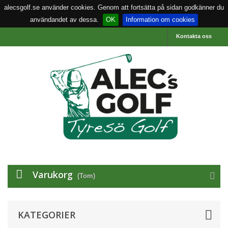
alecsgolf.se använder cookies. Genom att fortsätta på sidan godkänner du
användandet av dessa.
OK
Information om cookies
Kontakta oss
Varukorg
(Tom)
KATEGORIER