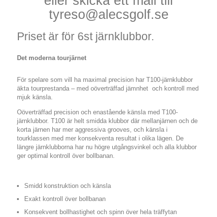
eller skicka ett mail till
tyreso@alecsgolf.se
Priset är för 6st järnklubbor.
Det moderna tourjärnet
För spelare som vill ha maximal precision har T100-järnklubbor
äkta tourprestanda – med oöverträffad jämnhet och kontroll med
mjuk känsla.
Oöverträffad precision och enastående känsla med T100-
järnklubbor. T100 är helt smidda klubbor där mellanjärnen och de
korta järnen har mer aggressiva grooves, och känsla i
tourklassen med mer konsekventa resultat i olika lägen. De
längre järnklubborna har nu högre utgångsvinkel och alla klubbor
ger optimal kontroll över bollbanan.
Smidd konstruktion och känsla
Exakt kontroll över bollbanan
Konsekvent bollhastighet och spinn över hela träffytan