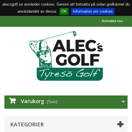
alecsgolf.se använder cookies. Genom att fortsätta på sidan godkänner du
användandet av dessa.
OK
Information om cookies
Kontakta oss
Varukorg
(Tom)
KATEGORIER