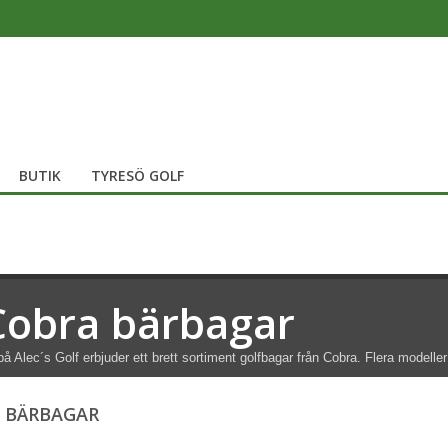
BUTIK
TYRESÖ GOLF
Cobra bärbagar
på Alec´s Golf erbjuder ett brett sortiment golfbagar från Cobra. Flera modeller 
 BÄRBAGAR