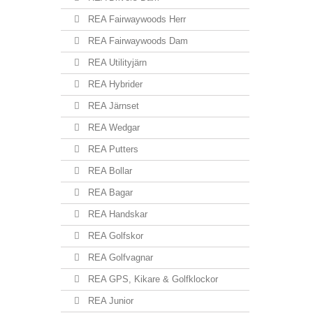
REA Fairwaywoods Herr
REA Fairwaywoods Dam
REA Utilityjärn
REA Hybrider
REA Järnset
REA Wedgar
REA Putters
REA Bollar
REA Bagar
REA Handskar
REA Golfskor
REA Golfvagnar
REA GPS, Kikare & Golfklockor
REA Junior