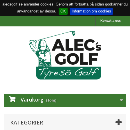
alecsgolf.se använder cookies. Genom att fortsätta på sidan godkänner du
användandet av dessa.
OK
Information om cookies
Kontakta oss
Varukorg
(Tom)
KATEGORIER