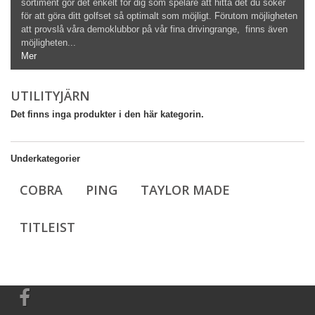
sortiment gör det enkelt för dig som spelare att hitta det du söker
för att göra ditt golfset så optimalt som möjligt. Förutom möjligheten
att provslå våra demoklubbor på vår fina drivingrange, finns även
möjligheten...
Mer
UTILITYJÄRN
Det finns inga produkter i den här kategorin.
Underkategorier
COBRA
PING
TAYLOR MADE
TITLEIST