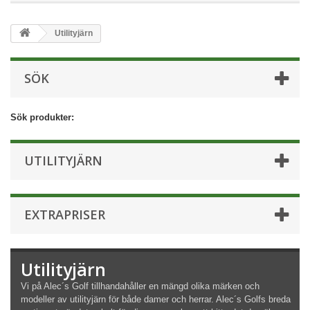
Utilityjärn
SÖK
Sök produkter:
UTILITYJÄRN
EXTRAPRISER
Utilityjärn
Vi på Alec´s Golf tillhandahåller en mängd olika märken och
modeller av utilityjärn för både damer och herrar. Alec´s Golfs breda